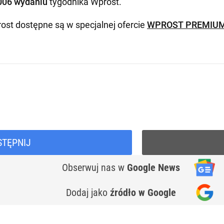
006 wydaniu
tygodnika Wprost
.
ost dostępne są w specjalnej ofercie
WPROST PREMIU
STĘPNIJ
Obserwuj nas
w
Google News
Dodaj jako
źródło w Google