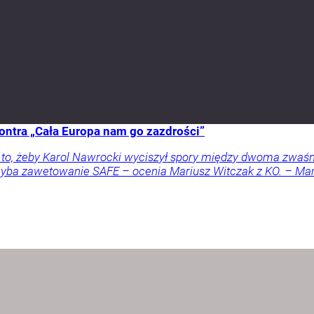
ontra „Cała Europa nam go zazdrości”
a to, żeby Karol Nawrocki wyciszył spory między dwoma zwaś
 chyba zawetowanie SAFE – ocenia Mariusz Witczak z KO. – M