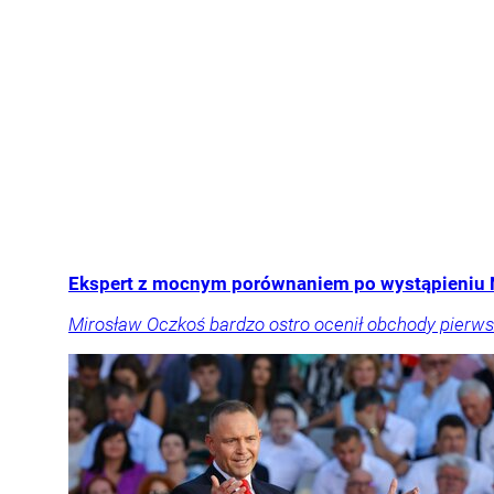
Ekspert z mocnym porównaniem po wystąpieniu Na
Mirosław Oczkoś bardzo ostro ocenił obchody pierws