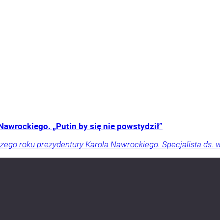
wrockiego. „Putin by się nie powstydził”
zego roku prezydentury Karola Nawrockiego. Specjalista ds. 