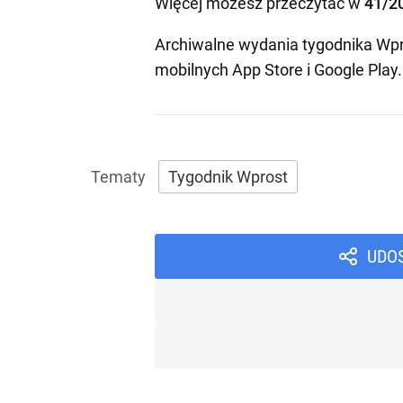
Więcej możesz przeczytać w
41/2
Archiwalne wydania tygodnika Wpr
mobilnych
App Store
i
Google Play
.
Tygodnik Wprost
UDO