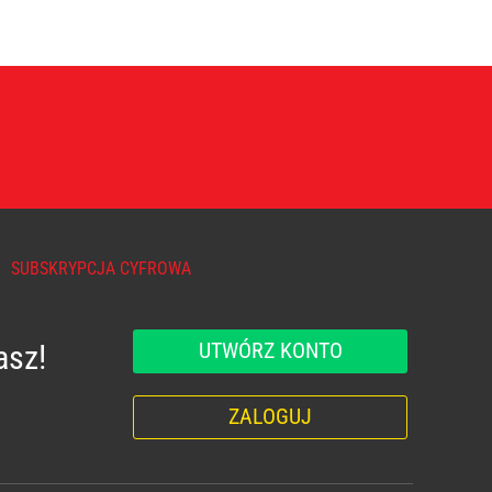
SUBSKRYPCJA CYFROWA
UTWÓRZ KONTO
asz!
ZALOGUJ