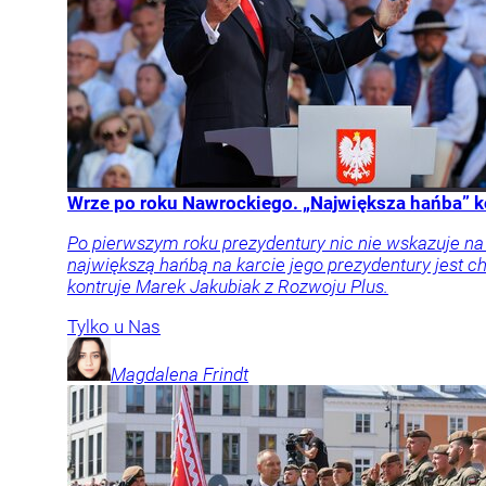
Wrze po roku Nawrockiego. „Największa hańba” k
Po pierwszym roku prezydentury nic nie wskazuje n
największą hańbą na karcie jego prezydentury jest
kontruje Marek Jakubiak z Rozwoju Plus.
Tylko u Nas
Magdalena
Frindt