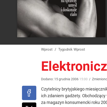
Wprost
/
Tygodnik Wprost
Elektronic
Dodano:
15
grudnia
2006
15:00
/
Zmienion
Czytelnicy brytyjskiego miesięczn
ich zdaniem gadżety. Obchodzący w
za magazyn konsumencki roku 20