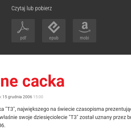
Czytaj lub pobierz
pdf
epub
mobi
zne cacka
o:
15
grudnia
2006
15:00
ika "T3", największego na świecie czasopisma prezentują
łaśnie swoje dziesięciolecie "T3" został uznany przez
06.