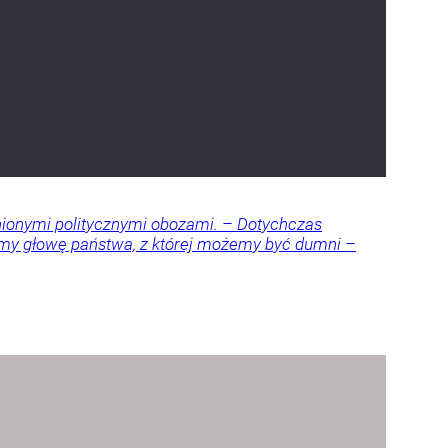
nionymi politycznymi obozami. – Dotychczas
amy głowę państwa, z której możemy być dumni –