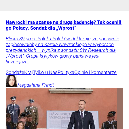
Nawrocki ma szansę na drugą kadencję? Tak ocenili
go Polacy. Sondaż dla „Wprost”
Blisko 39 proc. Polek i Polaków deklaruje, że ponownie
zagłosowałoby na Karola Nawrockiego w wyborach
prezydenckich – wynika z sondażu SW Research dla
„Wprost”. Grupa krytyków głowy państwa jest
liczniejsza.
Sondaże
Kraj
Tylko u Nas
Polityka
Opinie i komentarze
Magdalena
Frindt