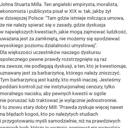
Johna Stuarta Milla. Ten angielski empirysta, moralista,
ekonomista i publicysta pisał w XIX w. tak, jakby żył
w dzisiejszej Polsce: "Tam gdzie istnieje milcząca umowa,
że nie należy spierać się o zasady, gdzie dyskusja
w największych kwestiach, jakie mogą zajmować ludzkość,
uważana jest za zamkniętą, nie możemy się spodziewać
wysokiego poziomu działalności umysłowej".
Dla większości uczestników naszego dyskursu
społecznego pewne prawdy rozstrzygnięte są raz
na zawsze, nie podlegają dyskusji, a ten, kto je kwestionuje,
uznawany jest za barbarzyńcę, którego należy zniszczyć.
Tym barbarzyńcą jest każdy, kto myśli inaczej. Jesteśmy
poddani kontroli już nie instytucjonalnej cenzury, tylko
moralnego nacisku, aby pewnych kwestii w ogóle
nie poruszać lub traktować je wyłącznie jednostronnie.
I tu znowu stary dobry Mill: "Prawda zyskuje więcej nawet
na błędach kogoś, kto po należytych studiach
i przygotowaniu myśli samodzielnie, niż na prawdziwych
opiniach tych, którzy je wyznają, ponieważ nie pozwalają