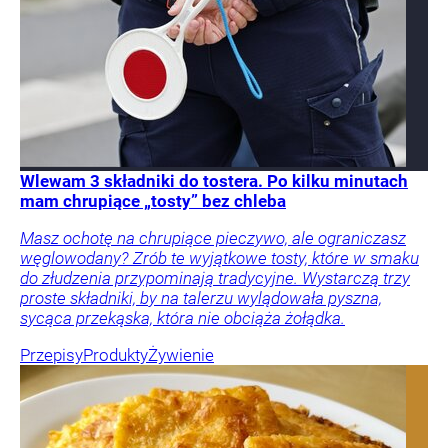
Wlewam 3 składniki do tostera. Po kilku minutach
mam chrupiące „tosty” bez chleba
Masz ochotę na chrupiące pieczywo, ale ograniczasz
węglowodany? Zrób te wyjątkowe tosty, które w smaku
do złudzenia przypominają tradycyjne. Wystarczą trzy
proste składniki, by na talerzu wylądowała pyszna,
sycąca przekąska, która nie obciąża żołądka.
Przepisy
Produkty
Żywienie