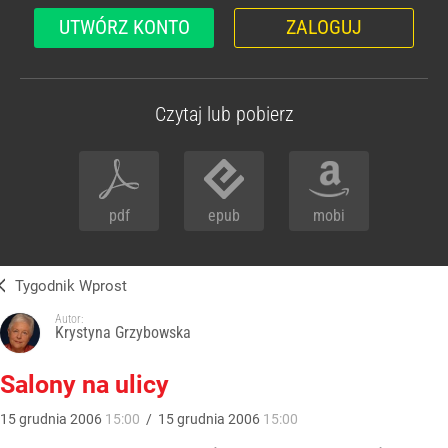
UTWÓRZ KONTO
ZALOGUJ
Czytaj lub pobierz
pdf
epub
mobi
Tygodnik Wprost
Autor:
Krystyna Grzybowska
Salony na ulicy
15
grudnia
2006
15:00
/
15
grudnia
2006
15:00