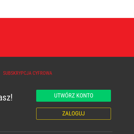
SUBSKRYPCJA CYFROWA
UTWÓRZ KONTO
asz!
ZALOGUJ