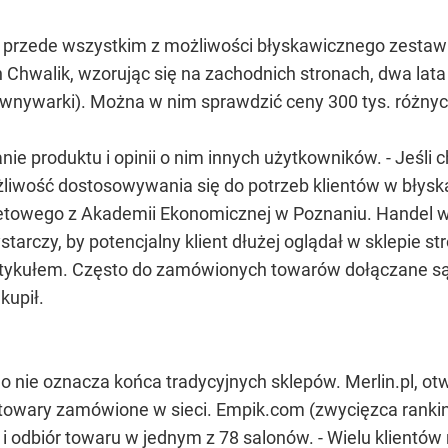
 przede wszystkim z możliwości błyskawicznego zestawi
 Chwalik, wzorując się na zachodnich stronach, dwa lata
ównywarki). Można w nim sprawdzić ceny 300 tys. różnyc
ie produktu i opinii o nim innych użytkowników. - Jeśli c
ożliwość dostosowywania się do potrzeb klientów w błys
rnetowego z Akademii Ekonomicznej w Poznaniu. Handel
czy, by potencjalny klient dłużej oglądał w sklepie str
tykułem. Często do zamówionych towarów dołączane są 
 kupił.
o nie oznacza końca tradycyjnych sklepów. Merlin.pl, o
 towary zamówione w sieci. Empik.com (zwycięzca ranking
 odbiór towaru w jednym z 78 salonów. - Wielu klientów 