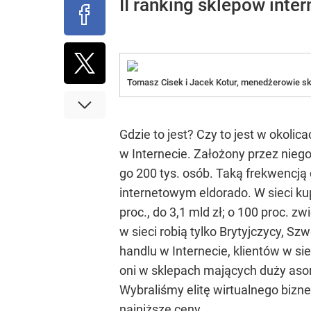
II ranking sklepów inter
Tomasz Cisek i Jacek Kotur, menedżerowie skl
Gdzie to jest? Czy to jest w okolic
w Internecie. Założony przez niego
go 200 tys. osób. Taką frekwencją
internetowym eldorado. W sieci ku
proc., do 3,1 mld zł; o 100 proc. z
w sieci robią tylko Brytyjczycy, S
handlu w Internecie, klientów w si
oni w sklepach mających duży asor
Wybraliśmy elitę wirtualnego bizne
najniższe ceny.