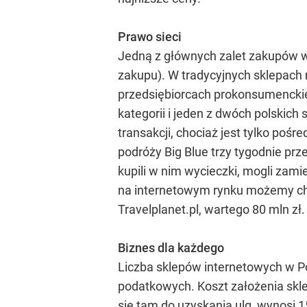
Prawo sieci
Jedną z głównych zalet zakupów w 
zakupu). W tradycyjnych sklepach 
przedsiębiorcach prokonsumenckie 
kategorii i jeden z dwóch polskic
transakcji, chociaż jest tylko pośr
podróży Big Blue trzy tygodnie prz
kupili w nim wycieczki, mogli zami
na internetowym rynku możemy chron
Travelplanet.pl, wartego 80 mln zł.
Biznes dla każdego
Liczba sklepów internetowych w Pol
podatkowych. Koszt założenia skle
się tam do uzyskania ulg, wynosi 1