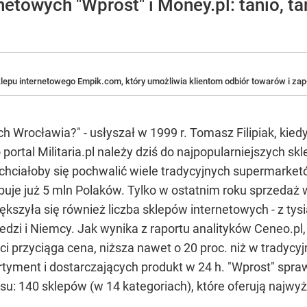
netowych "Wprost" i Money.pl: tanio, tan
epu internetowego Empik.com, który umożliwia klientom odbiór towarów i zapł
ach Wrocławia?" - usłyszał w 1999 r. Tomasz Filipiak, kie
 portal Militaria.pl należy dziś do najpopularniejszych 
 chciałoby się pochwalić wiele tradycyjnych supermarketó
puje już 5 mln Polaków. Tylko w ostatnim roku sprzedaż 
większyła się również liczba sklepów internetowych - z ty
zwedzi i Niemcy. Jak wynika z raportu analityków Ceneo.p
eci przyciąga cena, niższa nawet o 20 proc. niż w tradycy
tyment i dostarczających produkt w 24 h. "Wprost" spraw
su: 140 sklepów (w 14 kategoriach), które oferują najwy