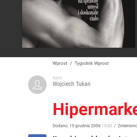
Wprost
/
Tygodnik Wprost
Autor:
Wojciech Tukan
Hipermark
Dodano:
15
grudnia
2006
15:00
/
Zmienion