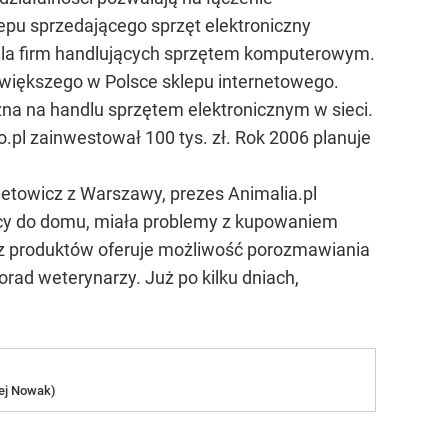
epu sprzedającego sprzęt elektroniczny
ł dla firm handlujących sprzętem komputerowym.
jwiększego w Polsce sklepu internetowego.
żna na handlu sprzętem elektronicznym w sieci.
to.pl zainwestował 100 tys. zł. Rok 2006 planuje
ietowicz z Warszawy, prezes Animalia.pl
racy do domu, miała problemy z kupowaniem
ócz produktów oferuje możliwość porozmawiania
orad weterynarzy. Już po kilku dniach,
zej Nowak)