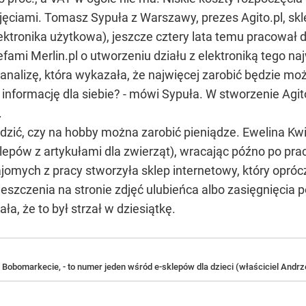
jęciami. Tomasz Sypuła z Warszawy, prezes Agito.pl, skl
lektronika użytkowa), jeszcze cztery lata temu pracowa
mi Merlin.pl o utworzeniu działu z elektroniką tego na
analizę, która wykazała, że najwięcej zarobić będzie mo
ę informację dla siebie? - mówi Sypuła. W stworzenie Agi
.
dzić, czy na hobby można zarobić pieniądze. Ewelina Kw
klepów z artykułami dla zwierząt), wracając późno po p
jomych z pracy stworzyła sklep internetowy, który opr
eszczenia na stronie zdjęć ulubieńca albo zasięgnięcia p
ła, że to był strzał w dziesiątkę.
Bobomarkecie, - to numer jeden wśród e-sklepów dla dzieci (właściciel Andr