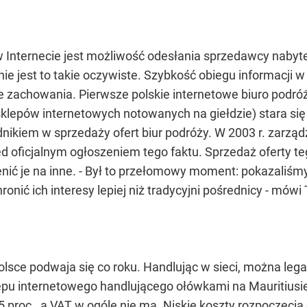
Internecie jest możliwość odesłania sprzedawcy nabyteg
nie jest to takie oczywiste. Szybkość obiegu informacji
zachowania. Pierwsze polskie internetowe biuro podróży
h sklepów internetowych notowanych na giełdzie) stara 
ednikiem w sprzedaży ofert biur podróży. W 2003 r. zarzą
ed oficjalnym ogłoszeniem tego faktu. Sprzedaż oferty teg
enić je na inne. - Był to przełomowy moment: pokazaliśmy 
ić ich interesy lepiej niż tradycyjni pośrednicy - mówi
sce podwaja się co roku. Handlując w sieci, można legal
pu internetowego handlującego ołówkami na Mauritiusie t
5 proc., a VAT w ogóle nie ma. Niskie koszty rozpoczęcia