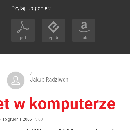
Czytaj lub pobierz
pdf
epub
mobi
Autor:
Jakub Radziwon
et w komputerze
o:
15
grudnia
2006
15:00