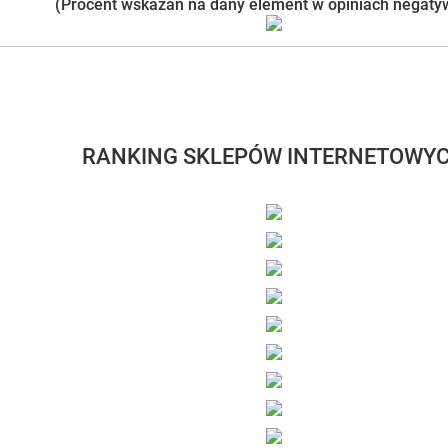
(Procent wskazań na dany element w opiniach negaty
RANKING SKLEPÓW INTERNETOWY