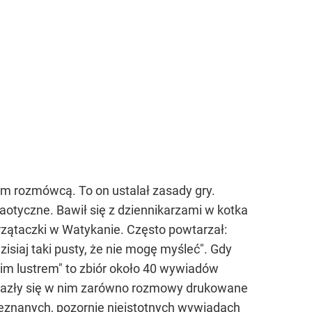
ym rozmówcą. To on ustalał zasady gry.
haotyczne. Bawił się z dziennikarzami w kotka
rzątaczki w Watykanie. Często powtarzał:
isiaj taki pusty, że nie mogę myśleć". Gdy
im lustrem" to zbiór około 40 wywiadów
nalazły się w nim zarówno rozmowy drukowane
ieznanych, pozornie nieistotnych wywiadach