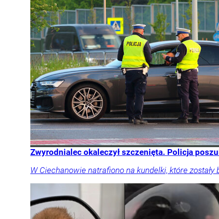
Zwyrodnialec okaleczył szczenięta. Policja posz
W Ciechanowie natrafiono na kundelki, które zostały