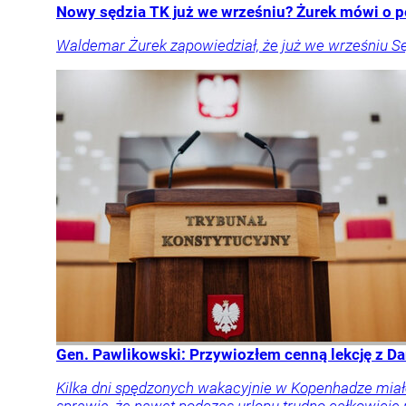
Nowy sędzia TK już we wrześniu? Żurek mówi o p
Waldemar Żurek zapowiedział, że już we wrześniu S
Gen. Pawlikowski: Przywiozłem cenną lekcję z Dan
Kilka dni spędzonych wakacyjnie w Kopenhadze miał