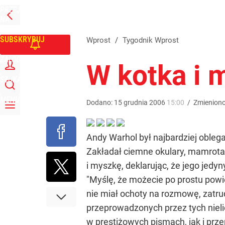
PRZEJDŹ
Udostępnij
0
Skomentuj
NA
WPROST
STRONĘ
GŁÓWNĄ
SUBSKRYBUJ
Wprost
/
Tygodnik Wprost
ZALOGUJ
W kotka i 
SZUKAJ
MENU
Dodano:
15
grudnia
2006
15:00
/
Zmienion
Andy Warhol był najbardziej obleg
Zakładał ciemne okulary, mamrotał 
i myszkę, deklarując, że jego jed
"Myślę, że możecie po prostu powie
nie miał ochoty na rozmowę, zatru
przeprowadzonych przez tych niel
w prestiżowych pismach, jak i prz