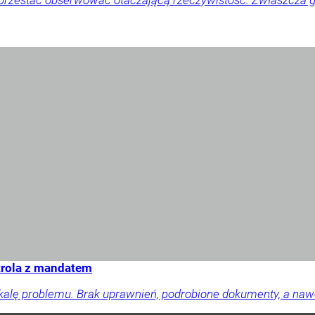
 przestać obserwować otaczającą rzeczywistość. Zwłaszcza gd
trola z mandatem
skalę problemu. Brak uprawnień, podrobione dokumenty, a na