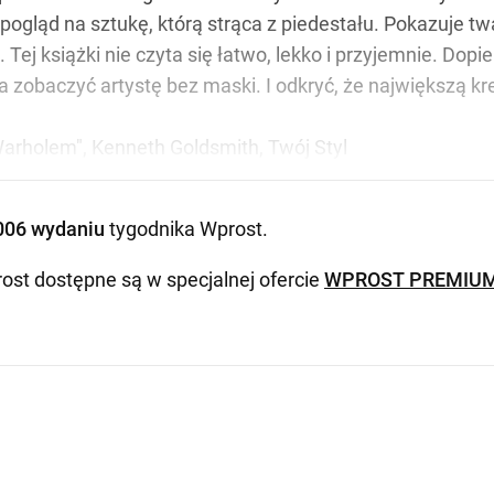
pogląd na sztukę, którą strąca z piedestału. Pokazuje tw
ej książki nie czyta się łatwo, lekko i przyjemnie. Dopie
obaczyć artystę bez maski. I odkryć, że największą kr
arholem", Kenneth Goldsmith, Twój Styl
006 wydaniu
tygodnika Wprost
.
ost dostępne są w specjalnej ofercie
WPROST PREMIU