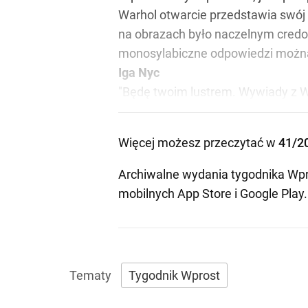
Warhol otwarcie przedstawia swój 
na obrazach było naczelnym credo. T
monosylabiczne odpowiedzi można z
Iga Nyc
"Będę twoim lustrem. Wywiady z W
Więcej możesz przeczytać w
41/2
Archiwalne wydania tygodnika Wpr
mobilnych
App Store
i
Google Play
.
Tygodnik Wprost