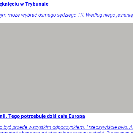
ęknięciu w Trybunale
ejm może wybrać ósmego sędziego TK. Według niego jesienią
ii. Tego potrzebuje dziś cała Europa
o być przede wszystkim odpoczynkiem. I rzeczywiście było. 