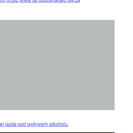
y przez wiele lat odpowiadało się za
wet jazda pod wpływem alkoholu.