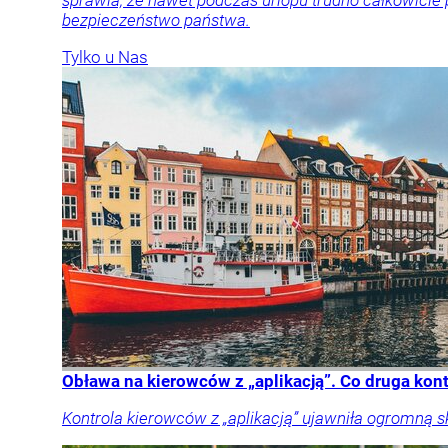
sprawia, że nawet podczas urlopu trudno całkowicie
bezpieczeństwo państwa.
Tylko u Nas
Obława na kierowców z „aplikacją”. Co druga kon
Kontrola kierowców z „aplikacją” ujawniła ogromną 