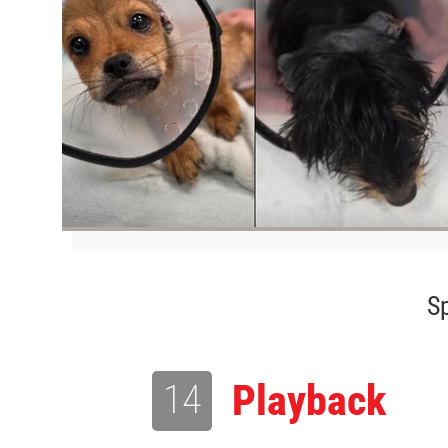
Sp
14
Playback