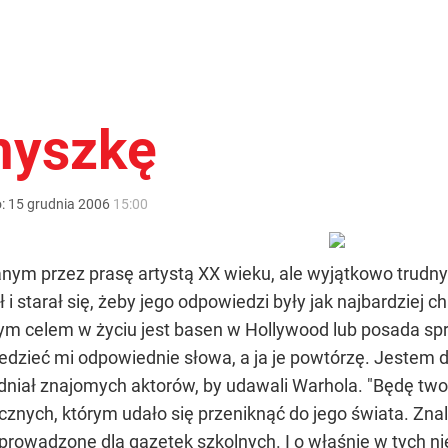
myszkę
o:
15
grudnia
2006
15:00
anym przez prasę artystą XX wieku, ale wyjątkowo trudn
i starał się, żeby jego odpowiedzi były jak najbardziej c
ynym celem w życiu jest basen w Hollywood lub posada sp
dzieć mi odpowiednie słowa, a ja je powtórzę. Jestem dz
dniał znajomych aktorów, by udawali Warhola. "Będę two
icznych, którym udało się przeniknąć do jego świata. Z
eprowadzone dla gazetek szkolnych. I o właśnie w tych n