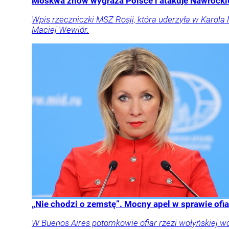
Moskwa znów wygraża Polsce i atakuje Nawrockie
Wpis rzeczniczki MSZ Rosji, która uderzyła w Karola
Maciej Wewiór.
„Nie chodzi o zemstę”. Mocny apel w sprawie ofia
W Buenos Aires potomkowie ofiar rzezi wołyńskiej w