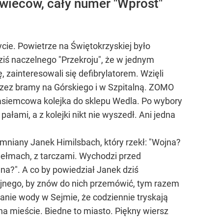
wieców, cały numer "Wprost"
ycie. Powietrze na Świętokrzyskiej było
ziś naczelnego "Przekroju", że w jednym
zainteresowali się defibrylatorem. Wzięli
przez bramy na Górskiego i w Szpitalną. ZOMO
tasiemcowa kolejka do sklepu Wedla. Po wybory
ałami, a z kolejki nikt nie wyszedł. Ani jedna
omniany Janek Himilsbach, który rzekł: "Wojna?
ełmach, z tarczami. Wychodzi przed
ojna?". A co by powiedział Janek dziś
tyjnego, by znów do nich przemówić, tym razem
anie wody w Sejmie, że codziennie tryskają
 na mieście. Biedne to miasto. Piękny wiersz