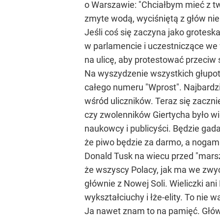
o Warszawie: "Chciałbym mieć z twe
zmyte wodą, wyciśniętą z głów ni
Jeśli coś się zaczyna jako grotesk
w parlamencie i uczestniczące we 
na ulicę, aby protestować przeciw
Na wyszydzenie wszystkich głupot,
całego numeru "Wprost". Najbardzi
wśród uliczników. Teraz się zacznie
czy zwolenników Giertycha było w
naukowcy i publicyści. Będzie gada
że piwo będzie za darmo, a nogam
Donald Tusk na wiecu przed "marsz
że wszyscy Polacy, jak ma we zwycz
głównie z Nowej Soli. Wieliczki an
wykształciuchy i łże-elity. To nie 
Ja nawet znam to na pamięć. Głów