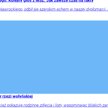
go. Kolejny głos z MSZ: Jak zawsze czas na fakty
 Nawrockiego, odbił się szerokim echem w naszej dyplomacji. 
r rzezi wołyńskiej
ciąż pokazują rodzinne zdjęcia i listy, wspominając bliskich