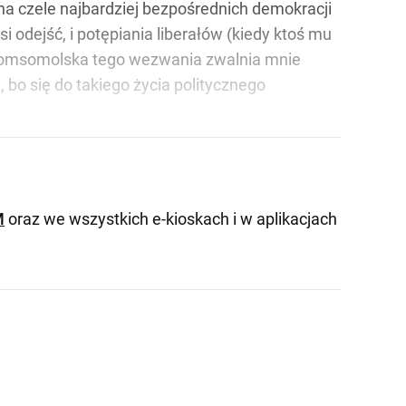
na czele najbardziej bezpośrednich demokracji
 odejść, i potępiania liberałów (kiedy ktoś mu
ść komsomolska tego wezwania zwalnia mnie
 bo się do takiego życia politycznego
M
oraz we wszystkich e-kioskach i w aplikacjach