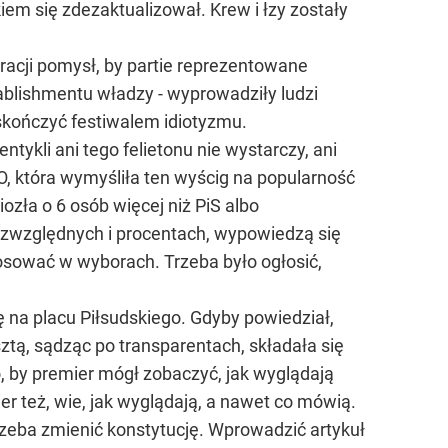
iem się zdezaktualizował. Krew i łzy zostały
kracji pomysł, by partie reprezentowane
ablishmentu władzy - wyprowadziły ludzi
 skończyć festiwalem idiotyzmu.
ykli ani tego felietonu nie wystarczy, ani
, która wymyśliła ten wyścig na popularność
iozła o 6 osób więcej niż PiS albo
ezwzględnych i procentach, wypowiedzą się
łosować w wyborach. Trzeba było ogłosić,
ę na placu Piłsudskiego. Gdyby powiedział,
ztą, sądząc po transparentach, składała się
to, by premier mógł zobaczyć, jak wyglądają
mier też, wie, jak wyglądają, a nawet co mówią.
eba zmienić konstytucję. Wprowadzić artykuł