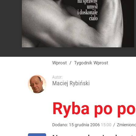
Wprost
/
Tygodnik Wprost
Autor:
Maciej Rybiński
Ryba po po
Dodano:
15
grudnia
2006
15:00
/
Zmienion