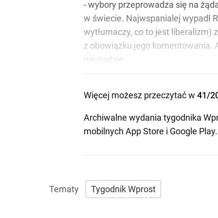
- wybory przeprowadza się na żąda
w świecie. Najwspanialej wypadł Ro
wytłumaczy, co to jest liberalizm
z obowiązku jego komentowania. A t
nie nadaję.
Więcej możesz przeczytać w
41/2
Archiwalne wydania tygodnika Wpr
mobilnych
App Store
i
Google Play
.
Tygodnik Wprost