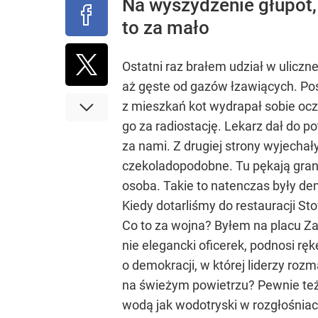
Na wyszydzenie głupot,
to za mało
Ostatni raz brałem udział w uliczn
aż gęste od gazów łzawiących. Pos
z mieszkań kot wydrapał sobie ocz
go za radiostację. Lekarz dał do p
za nami. Z drugiej strony wyjecha
czekoladopodobne. Tu pękają granat
osoba. Takie to natenczas były de
Kiedy dotarliśmy do restauracji St
Co to za wojna? Byłem na placu 
nie elegancki oficerek, podnosi ręk
o demokracji, w której liderzy ro
na świeżym powietrzu? Pewnie też 
wodą jak wodotryski w rozgłośniach