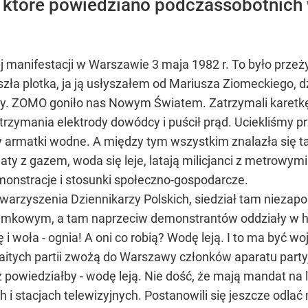
 które powiedziano podczassobotnich 
ej manifestacji w Warszawie 3 maja 1982 r. To było przeż
zła plotka, ja ją usłyszałem od Mariusza Ziomeckiego, d
y. ZOMO goniło nas Nowym Światem. Zatrzymali karetkę, 
otrzymania elektrody dowódcy i puścił prąd. Uciekliśmy 
ły armatki wodne. A między tym wszystkim znalazła się 
y z gazem, woda się leje, latają milicjanci z metrowymi p
monstracje i stosunki społeczno-gospodarcze.
owarzyszenia Dziennikarzy Polskich, siedział tam niezap
Zamkowym, a tam naprzeciw demonstrantów oddziały w h
ę i woła - ognia! A oni co robią? Wodę leją. I to ma być w
zmaitych partii zwożą do Warszawy członków aparatu par
powiedziałby - wodę leją. Nie dość, że mają mandat na l
 i stacjach telewizyjnych. Postanowili się jeszcze odlać