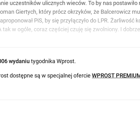
nie uczestników ulicznych wieców. To by nas postawiło 
man Giertych, który prócz okrzyków, że Balcerowicz musi
) zaproponował PiS, by się przyłączyło do LPR. Żarliwo
ak w ogóle, coraz częściej czuję się zwolniony. I dobrze,
006 wydaniu
tygodnika Wprost
.
ost dostępne są w specjalnej ofercie
WPROST PREMIU