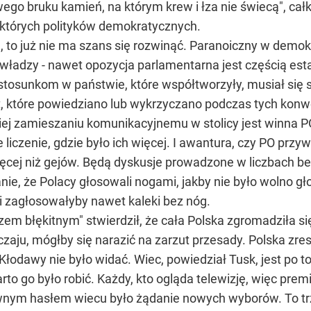
go bruku kamień, na którym krew i łza nie świecą", całk
ektórych polityków demokratycznych.
a, to już nie ma szans się rozwinąć. Paranoiczny w demo
władzy - nawet opozycja parlamentarna jest częścią est
 stosunkom w państwie, które współtworzyły, musiał się
 które powiedziano lub wykrzyczano podczas tych konwent
ej zamieszaniu komunikacyjnemu w stolicy jest winna PO
 liczenie, gdzie było ich więcej. I awantura, czy PO przyw
ięcej niż gejów. Będą dyskusje prowadzone w liczbach b
nie, że Polacy głosowali nogami, jakby nie było wolno g
i zagłosowałyby nawet kaleki bez nóg.
em błękitnym" stwierdził, że cała Polska zgromadziła si
aju, mógłby się narazić na zarzut przesady. Polska zres
i Kłodawy nie było widać. Wiec, powiedział Tusk, jest po 
warto go było robić. Każdy, kto ogląda telewizję, więc pre
nym hasłem wiecu było żądanie nowych wyborów. To trz