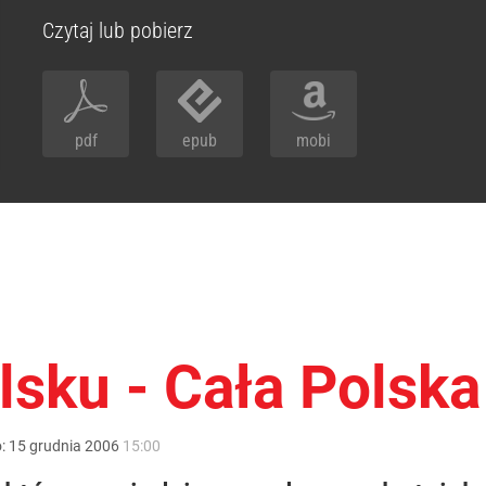
Czytaj lub pobierz
pdf
epub
mobi
lsku - Cała Polska
o:
15
grudnia
2006
15:00