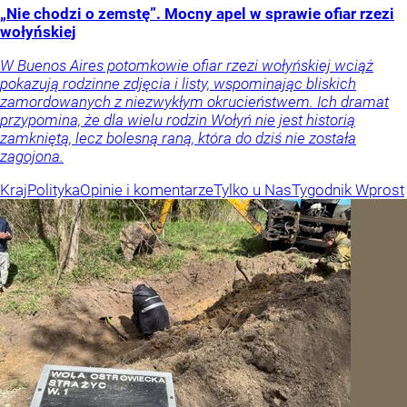
„Nie chodzi o zemstę”. Mocny apel w sprawie ofiar rzezi
wołyńskiej
W Buenos Aires potomkowie ofiar rzezi wołyńskiej wciąż
pokazują rodzinne zdjęcia i listy, wspominając bliskich
zamordowanych z niezwykłym okrucieństwem. Ich dramat
przypomina, że dla wielu rodzin Wołyń nie jest historią
zamkniętą, lecz bolesną raną, która do dziś nie została
zagojona.
Kraj
Polityka
Opinie i komentarze
Tylko u Nas
Tygodnik Wprost