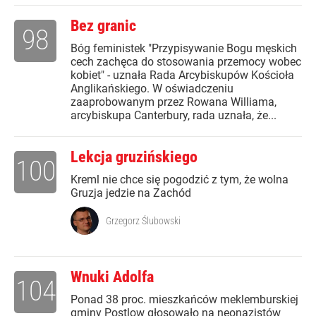
Bez granic
98
Bóg feministek "Przypisywanie Bogu męskich
cech zachęca do stosowania przemocy wobec
kobiet" - uznała Rada Arcybiskupów Kościoła
Anglikańskiego. W oświadczeniu
zaaprobowanym przez Rowana Williama,
arcybiskupa Canterbury, rada uznała, że...
Lekcja gruzińskiego
100
Kreml nie chce się pogodzić z tym, że wolna
Gruzja jedzie na Zachód
Grzegorz Ślubowski
Wnuki Adolfa
104
Ponad 38 proc. mieszkańców meklemburskiej
gminy Postlow głosowało na neonazistów