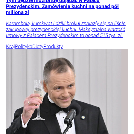
Tym będzie można się objadać w Pałacu
Prezydenckim. Zamówienia kuchni na ponad pół
miliona zł
Karambola, kumkwat i dziki brokuł znalazły się na liście
zakupowej prezydenckiej kuchni. Maksymalna wartość
umowy z Pałacem Prezydenckim to ponad 515 tys. zł.
Kraj
Polityka
Diety
Produkty