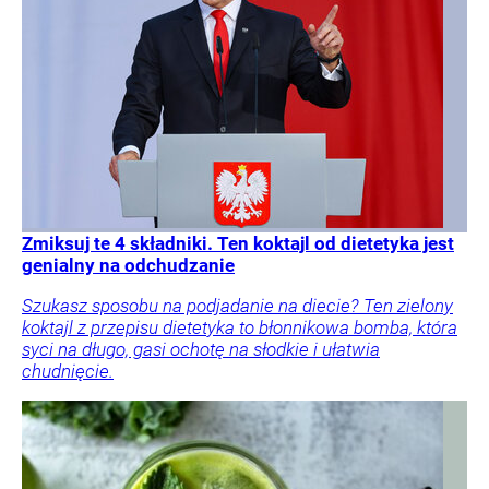
Zmiksuj te 4 składniki. Ten koktajl od dietetyka jest
genialny na odchudzanie
Szukasz sposobu na podjadanie na diecie? Ten zielony
koktajl z przepisu dietetyka to błonnikowa bomba, która
syci na długo, gasi ochotę na słodkie i ułatwia
chudnięcie.