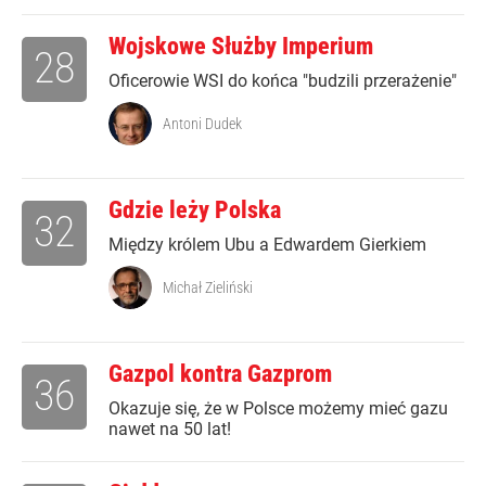
Wojskowe Służby Imperium
28
Oficerowie WSI do końca "budzili przerażenie"
Antoni Dudek
Gdzie leży Polska
32
Między królem Ubu a Edwardem Gierkiem
Michał Zieliński
Gazpol kontra Gazprom
36
Okazuje się, że w Polsce możemy mieć gazu
nawet na 50 lat!