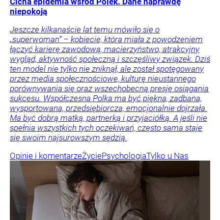
Cicha epidemia wśród Polek. Dane naprawdę
niepokoją
Jeszcze kilkanaście lat temu mówiło się o
„superwoman” – kobiecie, która miała z powodzeniem
łączyć karierę zawodową, macierzyństwo, atrakcyjny
wygląd, aktywność społeczną i szczęśliwy związek. Dziś
ten model nie tylko nie zniknął, ale został spotęgowany
przez media społecznościowe, kulturę nieustannego
porównywania się oraz wszechobecną presję osiągania
sukcesu. Współczesna Polka ma być piękna, zadbana,
wysportowana, przedsiębiorcza, emocjonalnie dojrzała.
Ma być dobrą matką, partnerką i przyjaciółką. A jeśli nie
spełnia wszystkich tych oczekiwań, często sama staje
się swoim najsurowszym sędzią.
Opinie i komentarze
Życie
Psychologia
Tylko u Nas