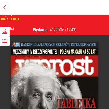
PRZEJDŹ
NA
WPROST
STRONĘ
GŁÓWNĄ
UBSKRYBUJ
Tygodnik Wprost
ZALOGUJ
Wydanie
: 41/2006
(1243)
MENU