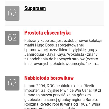
Supersam
62
Prostota ekscentryka
62
Futrzany kapelusz jest ozdobą nowej kolekcji
marki Hugo Boss, zaprojektowanej
i promowanej przez lidera brytyjskiej grupy
Jamiroquai - Jaya Kaya. Wokalista - znany
z upodobania do barwnych strojów (często
inspirowanych południowoamerykańskim...
Nebbiolodo borowików
62
Lirano 2004, DOC nebbiolo d'alba, Rivetto
Importer: Galicyjskie Piwnice Win Cena: 49 zł
Lirano to nazwa przysiółka na górskim
grzbiecie, na samej granicy regionu Barolo.
Rodzina Rivetto robi tu wina od 1902 r. Wina
szczere, prawdziwe jak ludzie,...