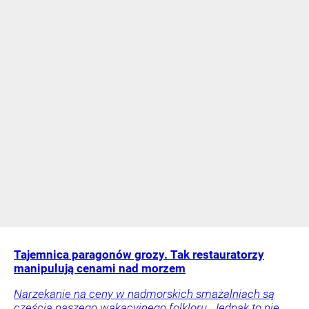
Tajemnica paragonów grozy. Tak restauratorzy
manipulują cenami nad morzem
Narzekanie na ceny w nadmorskich smażalniach są
częścią naszego wakacyjnego folkloru. Jednak to nie