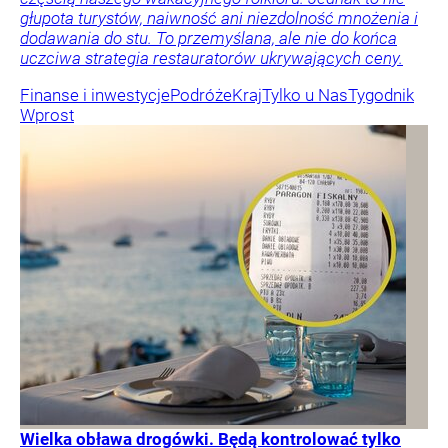
głupota turystów, naiwność ani niezdolność mnożenia i
dodawania do stu. To przemyślana, ale nie do końca
uczciwa strategia restauratorów ukrywających ceny.
Finanse i inwestycje
Podróże
Kraj
Tylko u Nas
Tygodnik
Wprost
Wielka obława drogówki. Będą kontrolować tylko