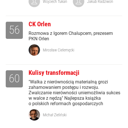
Wojciech Tukan
Jakub Radziwon
CK Orlen
56
Rozmowa z Igorem Chalupcem, prezesem
PKN Orlen
Mirosław Cielemęcki
Kulisy transformacji
60
"Walka z nierównością materialną grozi
zahamowaniem postępu i rozwoju.
Zwalczanie nierówności uniemożliwia sukces
w walce z nędzą" Najlepsza książka
o polskich reformach gospodarczych
Michał Zieliński