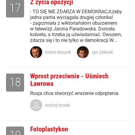
Z życia opozycji
17
- TO SIĘ NIE ZDARZA W DEMOKRACJI,żeby
jedna partia wyciągała drugiej członka!
- zagrzmiała z wiktoriańskim oburzeniem
w telewizji Janina Paradowska. Dorosła
kobieta, a trzeba ją uświadamiać. Owszem,
zdarza się i to nie tylko w demokracji.W...
Robert Mazurek
Igor Zalewski
Wprost przeciwnie - Uśmiech
18
Ławrowa
Rosja chce stworzyć wrażenie odprężenia
Andrzej Nowak
Fotoplastykon