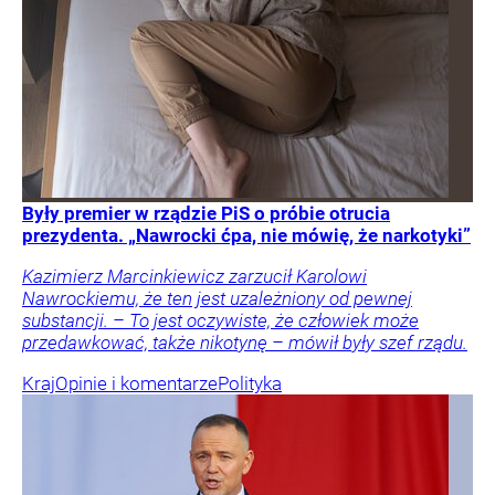
Były premier w rządzie PiS o próbie otrucia
prezydenta. „Nawrocki ćpa, nie mówię, że narkotyki”
Kazimierz Marcinkiewicz zarzucił Karolowi
Nawrockiemu, że ten jest uzależniony od pewnej
substancji. – To jest oczywiste, że człowiek może
przedawkować, także nikotynę – mówił były szef rządu.
Kraj
Opinie i komentarze
Polityka