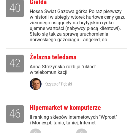
Giełda
40
Hossa Świat Gazowa górka Po raz pierwszy
w historii w ubiegły wtorek hurtowe ceny gazu
ziemnego osiągnęły na brytyjskim rynku
ujemne wartości (nabywcy płacą klientowi).
Stało się tak za sprawą uruchomienia
norweskiego gazociągu Langeled, do...
Żelazna teledama
42
Anna Streżyńska rozbija "układ"
w telekomunikacji
Krzysztof Trębski
Hipermarket w komputerze
46
II ranking sklepów internetowych "Wprost"
i Money.pl: tanio, taniej, Internet