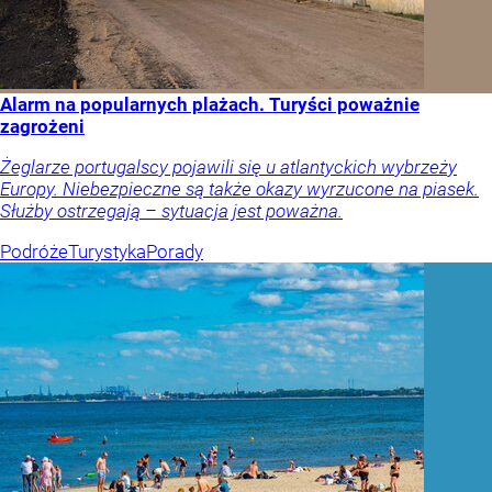
Alarm na popularnych plażach. Turyści poważnie
zagrożeni
Żeglarze portugalscy pojawili się u atlantyckich wybrzeży
Europy. Niebezpieczne są także okazy wyrzucone na piasek.
Służby ostrzegają – sytuacja jest poważna.
Podróże
Turystyka
Porady