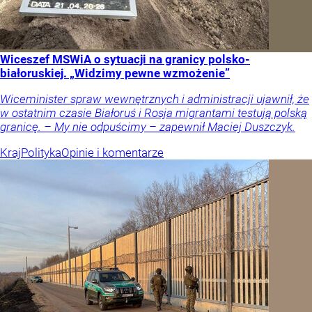
Wiceszef MSWiA o sytuacji na granicy polsko-
białoruskiej. „Widzimy pewne wzmożenie”
Wiceminister spraw wewnętrznych i administracji ujawnił, że
w ostatnim czasie Białoruś i Rosja migrantami testują polską
granicę. – My nie odpuścimy – zapewnił Maciej Duszczyk.
Kraj
Polityka
Opinie i komentarze