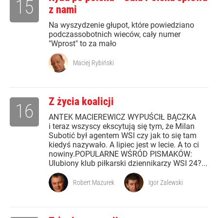
15
z nami
Na wyszydzenie głupot, które powiedziano
podczassobotnich wieców, cały numer
"Wprost" to za mało
Maciej Rybiński
Z życia koalicji
16
ANTEK MACIEREWICZ WYPUŚCIŁ BĄCZKA
i teraz wszyscy ekscytują się tym, że Milan
Subotić był agentem WSI czy jak to się tam
kiedyś nazywało. A lipiec jest w lecie. A to ci
nowiny.POPULARNE WŚRÓD PISMAKÓW:
Ulubiony klub piłkarski dziennikarzy WSI 24?...
Robert Mazurek
Igor Zalewski