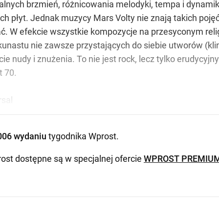
alnych brzmień, różnicowania melodyki, tempa i dynamiki
ych płyt. Jednak muzycy Mars Volty nie znają takich poję
ć. W efekcie wszystkie kompozycje na przesyconym reli
lkunastu nie zawsze przystających do siebie utworów (kl
 nudy i znużenia. To nie jest rock, lecz tylko erudycyjny i
t 70.
rsal
006 wydaniu
tygodnika Wprost
.
ost dostępne są w specjalnej ofercie
WPROST PREMIU