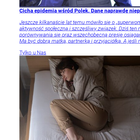
Cicha epidemia wśród Polek. Dane naprawdę nie
Jeszcze kilkanaście lat temu mówiło się o „superwo
aktywność społeczną i szczęśliwy związek. Dziś ten 
porównywania się oraz wszechobecną presję osiągan
Ma być dobrą matką, partnerką i przyjaciółką. A jeśl
Tylko u Nas