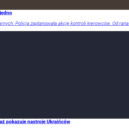
 jedno
arnych. Policja zaplanowała akcję kontroli kierowców. Od rana
aż pokazuje nastroje Ukraińców