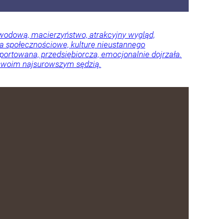
awodową, macierzyństwo, atrakcyjny wygląd,
ia społecznościowe, kulturę nieustannego
ortowana, przedsiębiorcza, emocjonalnie dojrzała.
ię swoim najsurowszym sędzią.