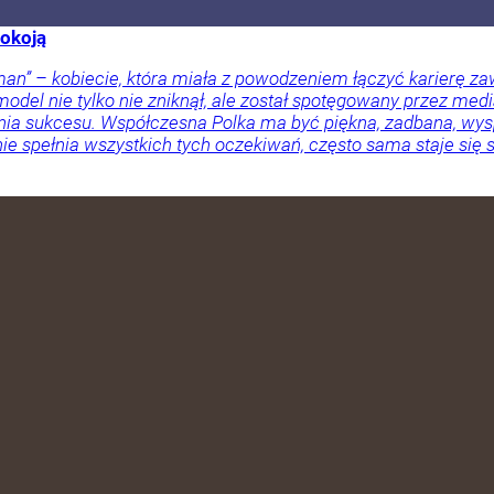
pokoją
man” – kobiecie, która miała z powodzeniem łączyć karierę z
model nie tylko nie zniknął, ale został spotęgowany przez med
ia sukcesu. Współczesna Polka ma być piękna, zadbana, wysp
i nie spełnia wszystkich tych oczekiwań, często sama staje s