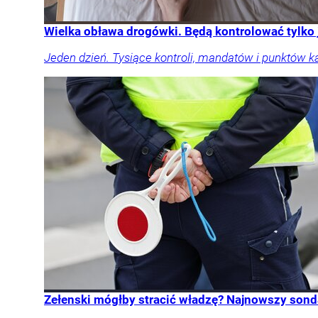
Wielka obława drogówki. Będą kontrolować tylko
Jeden dzień. Tysiące kontroli, mandatów i punktów k
Zełenski mógłby stracić władzę? Najnowszy sond