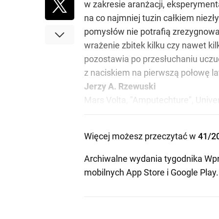
w zakresie aranżacji, eksperyment
na co najmniej tuzin całkiem niezł
pomysłów nie potrafią zrezygnowa
wrażenie zbitek kilku czy nawet ki
pozostawia po przesłuchaniu uczucie
z naciskiem na pierwszą połowę la
Jerzy A. Rzewuski
Mars Volta, "Amputechture", Unive
Więcej możesz przeczytać w
41/2
Archiwalne wydania tygodnika Wpr
mobilnych
App Store
i
Google Play
.