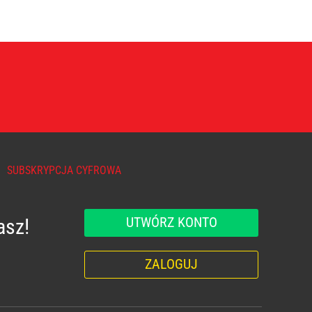
SUBSKRYPCJA CYFROWA
UTWÓRZ KONTO
asz!
ZALOGUJ