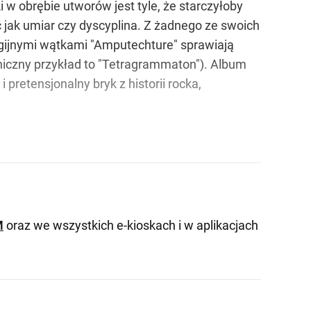
 w obrębie utworów jest tyle, że starczyłoby
ć jak umiar czy dyscyplina. Z żadnego ze swoich
gijnymi wątkami "Amputechture" sprawiają
iniczny przykład to "Tetragrammaton"). Album
 pretensjonalny bryk z historii rocka,
M
oraz we wszystkich e-kioskach i w aplikacjach