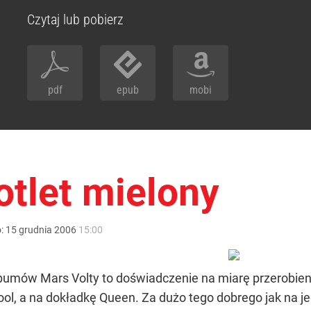
Czytaj lub pobierz
pdf
epub
mobi
tlet mielony
o:
15
grudnia
2006
15:00
lbumów Mars Volty to doświadczenie na miarę przerobien
Tool, a na dokładkę Queen. Za dużo tego dobrego jak na