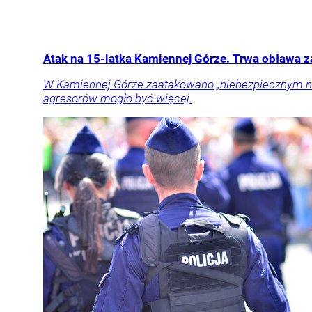
Atak na 15-latka Kamiennej Górze. Trwa obława 
W Kamiennej Górze zaatakowano „niebezpiecznym narz
agresorów mogło być więcej.