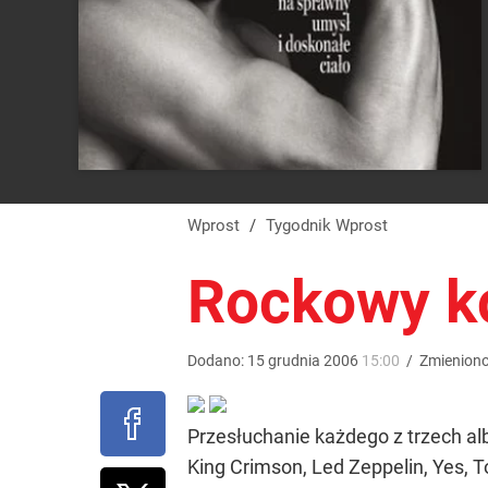
Wprost
/
Tygodnik Wprost
Rockowy ko
Dodano:
15
grudnia
2006
15:00
/
Zmienion
Przesłuchanie każdego z trzech a
King Crimson, Led Zeppelin, Yes, 