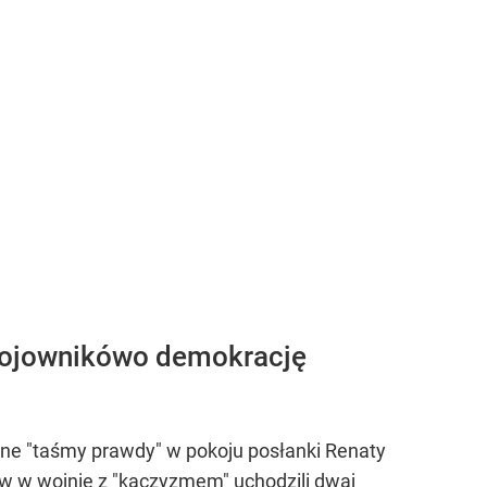
bojownikówo demokrację
ynne "taśmy prawdy" w pokoju posłanki Renaty
ów w wojnie z "kaczyzmem" uchodzili dwaj