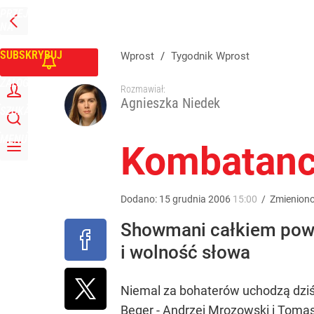
PRZEJDŹ
Udostępnij
0
Skomentuj
NA
WPROST
STRONĘ
GŁÓWNĄ
SUBSKRYBUJ
Wprost
/
Tygodnik Wprost
ZALOGUJ
Rozmawiał:
Agnieszka Niedek
SZUKAJ
MENU
Kombatanc
Dodano:
15
grudnia
2006
15:00
/
Zmienion
Showmani całkiem powa
i wolność słowa
Niemal za bohaterów uchodzą dziś 
Beger - Andrzej Mrozowski i Tomas