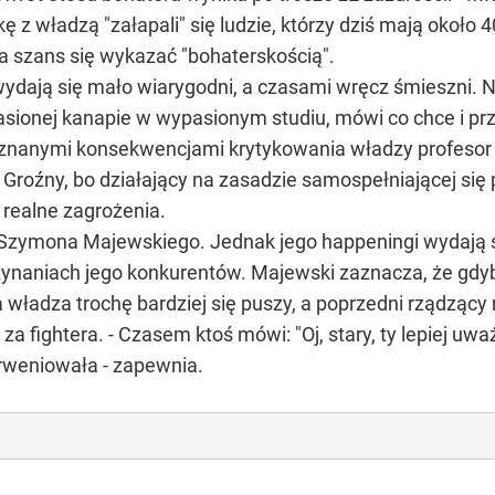
 z władzą "załapali" się ludzie, którzy dziś mają około 4
ła szans się wykazać "bohaterskością".
 wydają się mało wiarygodni, a czasami wręcz śmieszni. 
pasionej kanapie w wypasionym studiu, mówi co chce i pr
nieznanymi konsekwencjami krytykowania władzy profesor
Groźny, bo działający na zasadzie samospełniającej się
 realne zagrożenia.
ka Szymona Majewskiego. Jednak jego happeningi wydają 
czynaniach jego konkurentów. Majewski zaznacza, że gd
a władza trochę bardziej się puszy, a poprzedni rządzący 
za fightera. - Czasem ktoś mówi: "Oj, stary, ty lepiej uwa
erweniowała - zapewnia.