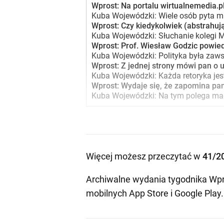
Wprost: Na portalu wirtualnemedia.p
Kuba Wojewódzki: Wiele osób pyta mni
Wprost: Czy kiedykolwiek (abstrahuj
Kuba Wojewódzki: Słuchanie kolegi Mo
Wprost: Prof. Wiesław Godzic powied
Kuba Wojewódzki: Polityka była zawsz
Wprost: Z jednej strony mówi pan o u
Kuba Wojewódzki: Każda retoryka jest
Wprost: Wydaje się, że zapomina pan
Kuba Wojewódzki: Na tym polega magia
Więcej możesz przeczytać w
41/2
Archiwalne wydania tygodnika Wpr
mobilnych
App Store
i
Google Play
.