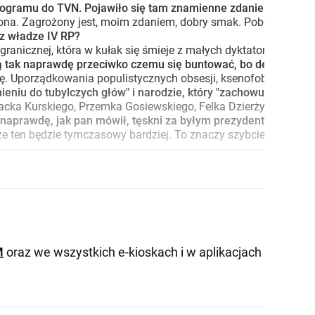
rogramu do TVN. Pojawiło się tam znamienne zdanie. Jak napis
. Zagrożony jest, moim zdaniem, dobry smak. Pobłażliwość wobe
ez władze IV RP?
anicznej, która w kułak się śmieje z małych dyktatorów, czy co
ają tak naprawdę przeciwko czemu się buntować, bo demokracja
 Uporządkowania populistycznych obsesji, ksenofobii, homofobii
ieniu do tubylczych głów" i narodzie, który "zachowuje się, ja
Jacka Kurskiego, Przemka Gosiewskiego, Felka Dzierżyńskiego, F
y naprawdę, jak pan mówił, tęskni za byłym prezydentem?
ten będzie tymczasowy bardziej. To znaczy szybciej. Bo przekl
M
oraz we wszystkich e-kioskach i w aplikacjach