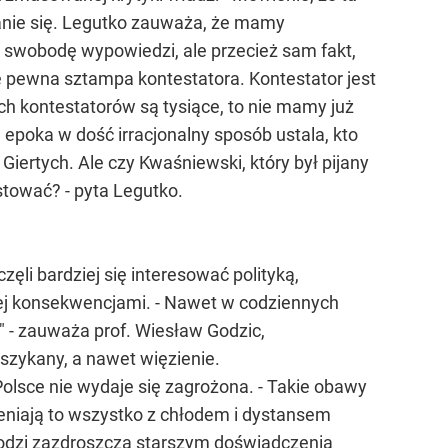
wanie się. Legutko zauważa, że mamy
za swobodę wypowiedzi, ale przecież sam fakt,
ię pewna sztampa kontestatora. Kontestator jest
ich kontestatorów są tysiące, to nie mamy już
 epoka w dość irracjonalny sposób ustala, kto
Giertych. Ale czy Kwaśniewski, który był pijany
stować? - pyta Legutko.
ęli bardziej się interesować polityką,
jej konsekwencjami. - Nawet w codziennych
" - zauważa prof. Wiesław Godzic,
szykany, a nawet więzienie.
Polsce nie wydaje się zagrożona. - Takie obawy
eniają to wszystko z chłodem i dystansem
Młodzi zazdroszczą starszym doświadczenia