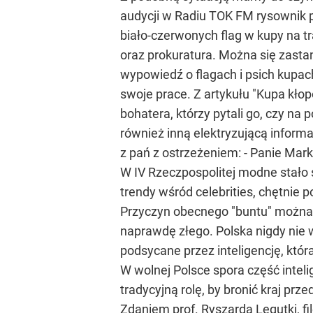
audycji w Radiu TOK FM rysownik p
biało-czerwonych flag w kupy na t
oraz prokuratura. Można się zasta
wypowiedź o flagach i psich kupac
swoje prace. Z artykułu "Kupa kło
bohatera, którzy pytali go, czy na
również inną elektryzującą informa
z pań z ostrzeżeniem: - Panie Mark
W IV Rzeczpospolitej modne stało 
trendy wśród celebrities, chętnie p
Przyczyn obecnego "buntu" można u
naprawdę złego. Polska nigdy nie
podsycane przez inteligencję, któr
W wolnej Polsce spora część intel
tradycyjną rolę, by bronić kraj pr
Zdaniem prof. Ryszarda Legutki, fil