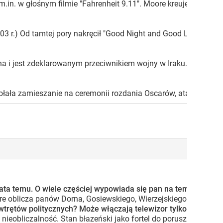
in. w głośnym filmie "Fahrenheit 9.11". Moore kreuje się na ofi
r.) Od tamtej pory nakręcił "Good Night and Good Luck" - film 
usha i jest zdeklarowanym przeciwnikiem wojny w Iraku. Tuż pr
ała zamieszanie na ceremonii rozdania Oscarów, ataując wład
wa lata temu. O wiele częściej wypowiada się pan na temat bi
blicza panów Dorna, Gosiewskiego, Wierzejskiego czy braci K. 
tów politycznych? Może włączają telewizor tylko po to, by ob
 nieobliczalność. Stan błazeński jako fortel do poruszania su