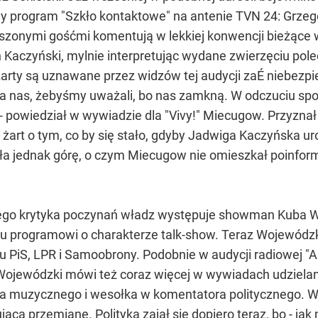
y program "Szkło kontaktowe" na antenie TVN 24: Grzeg
szonymi gośćmi komentują w lekkiej konwencji bieżące wy
 Kaczyński, mylnie interpretując wydane zwierzęciu polece
żarty są uznawane przez widzów tej audycji zaÉ niebezpiec
ega nas, żebyśmy uważali, bo nas zamkną. W odczuciu s
 - powiedział w wywiadzie dla "Vivy!" Miecugow. Przyznał
 żart o tym, co by się stało, gdyby Jadwiga Kaczyńska ur
ęła jednak górę, o czym Miecugow nie omieszkał poinfor
go krytyka poczynań władz występuje showman Kuba W
emu programowi o charakterze talk-show. Teraz Wojewód
iu PiS, LPR i Samoobrony. Podobnie w audycji radiowej "A
e Wojewódzki mówi też coraz więcej w wywiadach udziel
rza muzycznego i wesołka w komentatora politycznego. 
jącą przemianę. Polityką zajął się dopiero teraz, bo - j