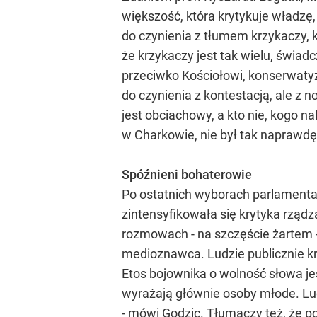
większość, która krytykuje władzę
do czynienia z tłumem krzykaczy, k
że krzykaczy jest tak wielu, świad
przeciwko Kościołowi, konserwatyzm
do czynienia z kontestacją, ale z 
jest obciachowy, a kto nie, kogo na
w Charkowie, nie był tak naprawdę
Spóźnieni bohaterowie
Po ostatnich wyborach parlamentarn
zintensyfikowała się krytyka rzą
rozmowach - na szczęście żartem -
medioznawca. Ludzie publicznie kr
Etos bojownika o wolność słowa jes
wyrażają głównie osoby młode. Lud
- mówi Godzic. Tłumaczy też, że p