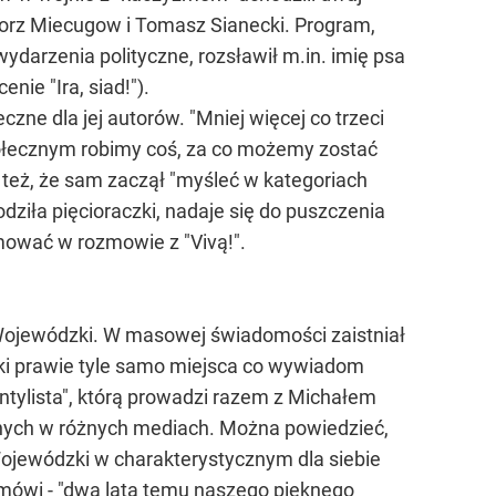
orz Miecugow i Tomasz Sianecki. Program,
darzenia polityczne, rozsławił m.in. imię psa
nie "Ira, siad!").
zne dla jej autorów. "Mniej więcej co trzeci
połecznym robimy coś, za co możemy zostać
 też, że sam zaczął "myśleć w kategoriach
odziła pięcioraczki, nadaje się do puszczenia
mować w rozmowie z "Vivą!".
ojewódzki. W masowej świadomości zaistniał
zki prawie tyle samo miejsca co wywiadom
ntylista", którą prowadzi razem z Michałem
anych w różnych mediach. Można powiedzieć,
Wojewódzki w charakterystycznym dla siebie
ak mówi - "dwa lata temu naszego pięknego