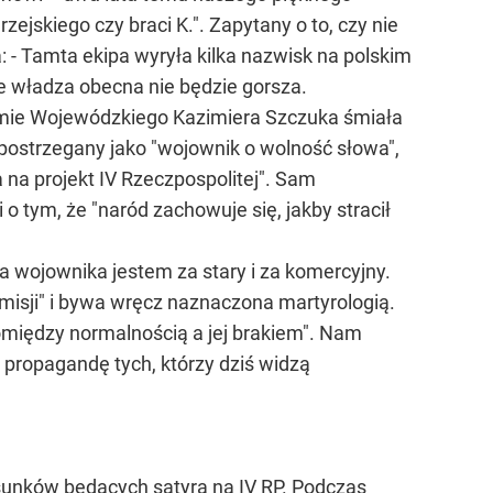
jskiego czy braci K.". Zapytany o to, czy nie
: - Tamta ekipa wyryła kilka nazwisk na polskim
e władza obecna nie będzie gorsza.
gramie Wojewódzkiego Kazimiera Szczuka śmiała
postrzegany jako "wojownik o wolność słowa",
 na projekt IV Rzeczpospolitej". Sam
 tym, że "naród zachowuje się, jakby stracił
 wojownika jestem za stary i za komercyjny.
misji" i bywa wręcz naznaczona martyrologią.
omiędzy normalnością a jej brakiem". Nam
 propagandę tych, którzy dziś widzą
unków będących satyrą na IV RP. Podczas