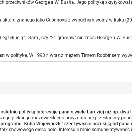
ch przeciwników George'a W. Busha. Jego politykę skrytykował m.
 u aktora znanego jako Casanova z wybuchem wojny w Iraku (2003 
ed egzekucją", "Sam", czy "21 gramów" nie znosi George'a W. B
est w politykę. W 1993 r. wraz z mężem Timem Robbinsem wywoł
ostatnio polityką interesuje pana o wiele bardziej niż np. d
go pięknego mazowieckiego horyzontu nie przesłaniały ponure o
programu "Kuba Wojewódzki" rzeczywiście oczekują od pana wtrę
 talk showowego disco polo. Interesuje mnie komunikatywność i