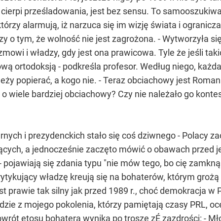
, cierpi prześladowania, jest bez sensu. To samooszuki
tórzy alarmują, iż narzuca się im wizję świata i ogranic
czy o tym, że wolność nie jest zagrożona. - Wytworzyła s
owi i władzy, gdy jest ona prawicowa. Tyle że jeśli tak
nową ortodoksją - podkreśla profesor. Według niego, każda
leży popierać, a kogo nie. - Teraz obciachowy jest Roman 
 o wiele bardziej obciachowy? Czy nie należało go konte
ych i prezydenckich stało się coś dziwnego - Polacy zacz
dzących, a jednocześnie zaczęto mówić o obawach przed 
 pojawiają się zdania typu "nie mów tego, bo cię zamkną
ytykujący władzę kreują się na bohaterów, którym grożą 
t prawie tak silny jak przed 1989 r., choć demokracja w 
zie z mojego pokolenia, którzy pamiętają czasy PRL, oc
owrót etosu bohatera wynika po trosze zÉ zazdrości: - 