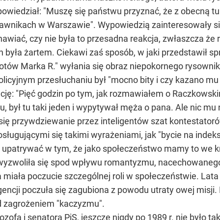
owiedział: "Muszę się państwu przyznać, że z obecną tu
rawnikach w Warszawie". Wypowiedzią zainteresowały się
nawiać, czy nie była to przesadna reakcja, zwłaszcza że
h była żartem. Ciekawi zaś sposób, w jaki przedstawił sp
potów Marka R." wyłania się obraz niepokornego rysowni
 policyjnym przesłuchaniu był "mocno bity i czy kazano mu
cję: "Pięć godzin po tym, jak rozmawiałem o Raczkowskim
u, był tu taki jeden i wypytywał męża o pana. Ale nic mu 
się przywdziewanie przez inteligentów szat kontestatoró
osługującymi się takimi wyrażeniami, jak "bycie na indeks
patrywać w tym, że jako społeczeństwo mamy to we krwi,
 wyzwoliła się spod wpływu romantyzmu, nacechowanego
a miała poczucie szczególnej roli w społeczeństwie. Lata 
igencji poczuła się zagubiona z powodu utraty owej misj
zed zagrożeniem "kaczyzmu".
ozofa i senatora PiS, jeszcze nigdy po 1989 r. nie było t