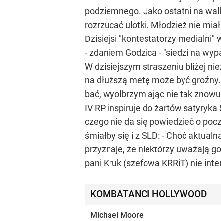
podziemnego. Jako ostatni na walkę
rozrzucać ulotki. Młodzież nie mia
Dzisiejsi "kontestatorzy medialni"
- zdaniem Godzica - "siedzi na wy
W dzisiejszym straszeniu bliżej 
na dłuższą metę może być groźny. 
bać, wyolbrzymiając nie tak znowu
IV RP inspiruje do żartów satyry
czego nie da się powiedzieć o po
śmiałby się i z SLD: - Choć aktualn
przyznaje, że niektórzy uważają go 
pani Kruk (szefowa KRRiT) nie int
KOMBATANCI HOLLYWOOD
Michael Moore