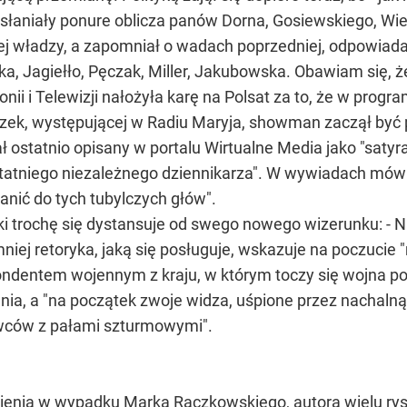
aniały ponure oblicza panów Dorna, Gosiewskiego, Wierze
nej władzy, a zapomniał o wadach poprzedniej, odpowiada
a, Jagiełło, Pęczak, Miller, Jakubowska. Obawiam się, ż
nii i Telewizji nałożyła karę na Polsat za to, że w pro
zek, występującej w Radiu Maryja, showman zaczął być 
 ostatnio opisany w portalu Wirtualne Media jako "satyra
tatniego niezależnego dziennikarza". W wywiadach mówi o
anić do tych tubylczych głów".
 trochę się dystansuje od swego nowego wizerunku: - Na
ej retoryka, jaką się posługuje, wskazuje na poczucie "
ondentem wojennym z kraju, w którym toczy się wojna p
ia, a "na początek zwoje widza, uśpione przez nachalną
ców z pałami szturmowymi".
enia w wypadku Marka Raczkowskiego, autora wielu rys