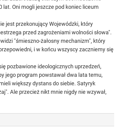
0 lat. Oni mogli jeszcze pod koniec liceum
Nie jest przekonujący Wojewódzki, który
zestrzega przed zagrożeniami wolności słowa".
 widzi "śmieszno-żałosny mechanizm", który
 przepowiedni, i w końcu wszyscy zaczniemy się
się pozbawione ideologicznych uprzedzeń,
yby jego program powstawał dwa lata temu,
mieli większy dystans do siebie. Satyryk
żaj". Ale przecież nikt mnie nigdy nie wzywał,