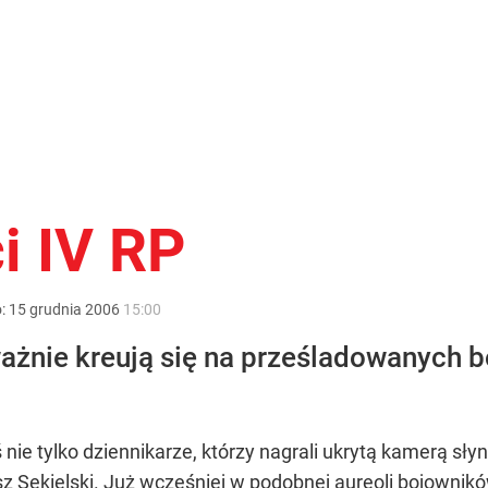
i IV RP
o:
15
grudnia
2006
15:00
żnie kreują się na prześladowanych 
nie tylko dziennikarze, którzy nagrali ukrytą kamerą sł
z Sekielski. Już wcześniej w podobnej aureoli bojownik