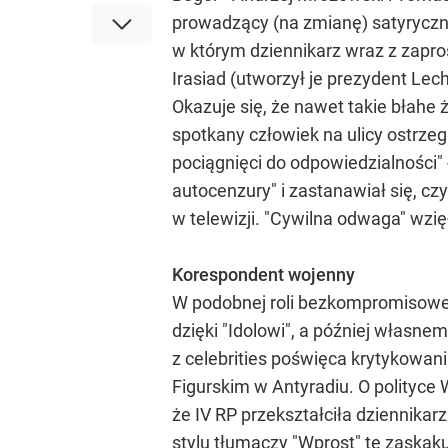
prowadzący (na zmianę) satyryczn
w którym dziennikarz wraz z zapro
Irasiad (utworzył je prezydent Lech
Okazuje się, że nawet takie błahe 
spotkany człowiek na ulicy ostrz
pociągnięci do odpowiedzialności"
autocenzury" i zastanawiał się, czy
w telewizji. "Cywilna odwaga" wzi
Korespondent wojenny
W podobnej roli bezkompromisowe
dzięki "Idolowi", a później własn
z celebrities poświęca krytykowan
Figurskim w Antyradiu. O polityc
że IV RP przekształciła dziennika
stylu tłumaczy "Wprost" tę zaskaku