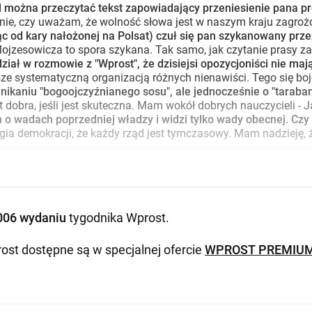
l można przeczytać tekst zapowiadający przeniesienie pana p
e, czy uważam, że wolność słowa jest w naszym kraju zagrożona
ąc od kary nałożonej na Polsat) czuł się pan szykanowany prz
jzesowicza to spora szykana. Tak samo, jak czytanie prasy zagr
ział w rozmowie z "Wprost", że dzisiejsi opozycjoniści nie m
e systematyczną organizacją różnych nienawiści. Tego się boję.
nikaniu "bogoojczyźnianego sosu", ale jednocześnie o "taraban
 dobra, jeśli jest skuteczna. Mam wokół dobrych nauczycieli - 
 o wadach poprzedniej władzy i widzi tylko wady obecnej. Cz
 demokracji, że każdy rząd jest tymczasowy. Mam nadzieję, że 
006 wydaniu
tygodnika Wprost
.
ost dostępne są w specjalnej ofercie
WPROST PREMIU