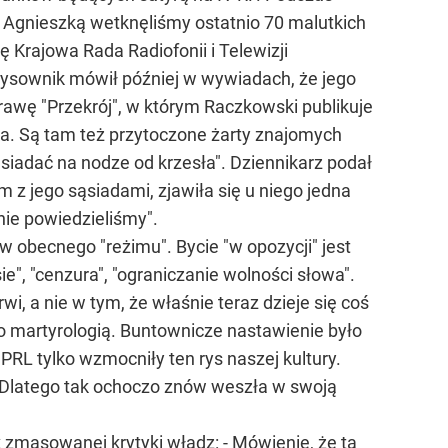
 Agnieszką wetknęliśmy ostatnio 70 malutkich
 Krajowa Rada Radiofonii i Telewizji
 rysownik mówił później w wywiadach, że jego
rawę "Przekrój", w którym Raczkowski publikuje
ka. Są tam też przytoczone żarty znajomych
 siadać na nodze od krzesła". Dziennikarz podał
 z jego sąsiadami, zjawiła się u niego jedna
nie powiedzieliśmy".
w obecnego "reżimu". Bycie "w opozycji" jest
ie", "cenzura", "ograniczanie wolności słowa".
 a nie w tym, że właśnie teraz dzieje się coś
 martyrologią. Buntownicze nastawienie było
PRL tylko wzmocniły ten rys naszej kultury.
i. Dlatego tak ochoczo znów weszła w swoją
ak zmasowanej krytyki władz: - Mówienie, że ta