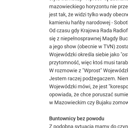
mazowieckiego horyzontu nie przesł
jest tak, że widzi tylko wady obec
kamieniu hańby narodowej - Sobotk
Od czasu gdy Krajowa Rada Radiofo
się z niepełnosprawnej Magdy Buc
a jego show (obecnie w TVN) został
Wojewódzki określa siebie jako "os
przytomność, więc ktoś musi tarab
W rozmowie z "Wprost" Wojewódzki
Jestem raczej podżegaczem. Niemni
Wojewódzki mówi, że jest "koresp
opowiada, że chce poruszać sumien
w Mazowieckim czy Bujaku zomow
Buntownicy bez powodu
Z podobną sytuacją mamy do czyni