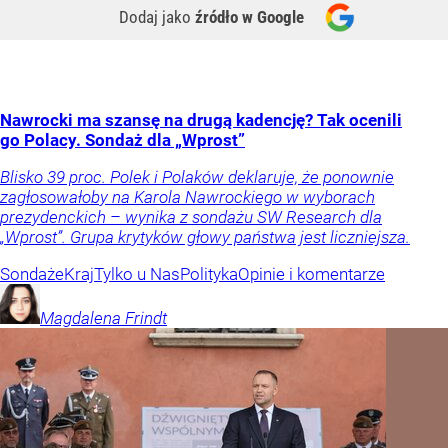
Dodaj jako
źródło w Google
Nawrocki ma szansę na drugą kadencję? Tak ocenili
go Polacy. Sondaż dla „Wprost”
Blisko 39 proc. Polek i Polaków deklaruje, że ponownie
zagłosowałoby na Karola Nawrockiego w wyborach
prezydenckich – wynika z sondażu SW Research dla
„Wprost”. Grupa krytyków głowy państwa jest liczniejsza.
Sondaże
Kraj
Tylko u Nas
Polityka
Opinie i komentarze
Magdalena
Frindt