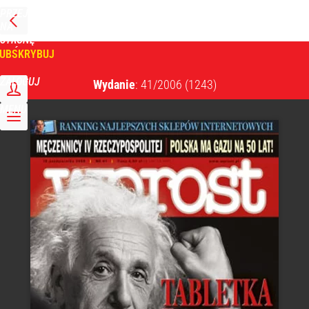
PRZEJDŹ
NA
WPROST
STRONĘ
GŁÓWNĄ
UBSKRYBUJ
Tygodnik Wprost
ZALOGUJ
Wydanie
: 41/2006
(1243)
MENU