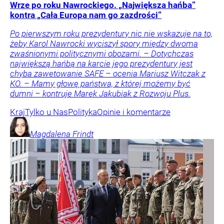
Wrze po roku Nawrockiego. „Największa hańba”
kontra „Cała Europa nam go zazdrości”
Po pierwszym roku prezydentury nic nie wskazuje na to,
żeby Karol Nawrocki wyciszył spory między dwoma
zwaśnionymi politycznymi obozami. – Dotychczas
największą hańbą na karcie jego prezydentury jest
chyba zawetowanie SAFE – ocenia Mariusz Witczak z
KO. – Mamy głowę państwa, z której możemy być
dumni – kontruje Marek Jakubiak z Rozwoju Plus.
Kraj
Tylko u Nas
Polityka
Opinie i komentarze
Magdalena
Frindt