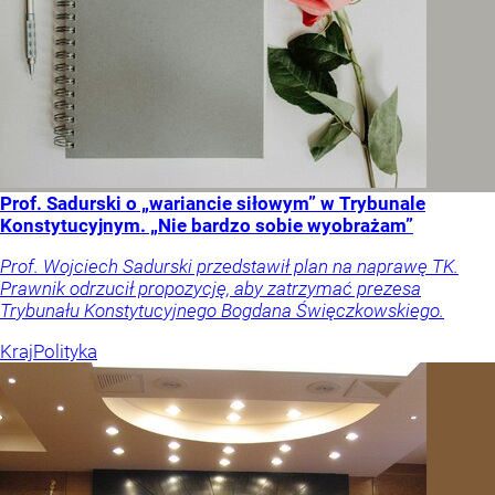
Prof. Sadurski o „wariancie siłowym” w Trybunale
Konstytucyjnym. „Nie bardzo sobie wyobrażam”
Prof. Wojciech Sadurski przedstawił plan na naprawę TK.
Prawnik odrzucił propozycję, aby zatrzymać prezesa
Trybunału Konstytucyjnego Bogdana Święczkowskiego.
Kraj
Polityka