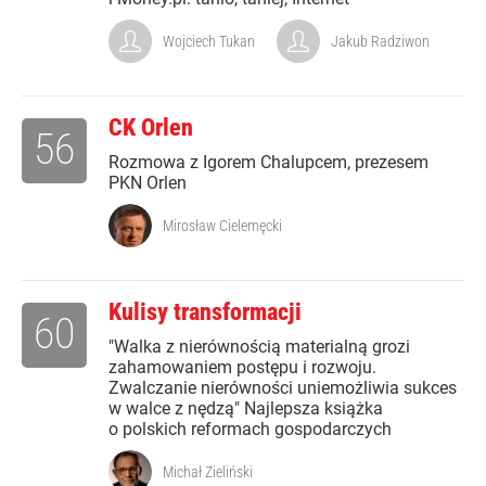
Wojciech Tukan
Jakub Radziwon
CK Orlen
56
Rozmowa z Igorem Chalupcem, prezesem
PKN Orlen
Mirosław Cielemęcki
Kulisy transformacji
60
"Walka z nierównością materialną grozi
zahamowaniem postępu i rozwoju.
Zwalczanie nierówności uniemożliwia sukces
w walce z nędzą" Najlepsza książka
o polskich reformach gospodarczych
Michał Zieliński