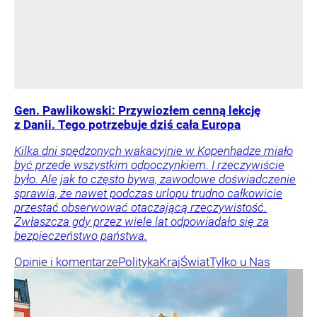
Gen. Pawlikowski: Przywiozłem cenną lekcję
z Danii. Tego potrzebuje dziś cała Europa
Kilka dni spędzonych wakacyjnie w Kopenhadze miało
być przede wszystkim odpoczynkiem. I rzeczywiście
było. Ale jak to często bywa, zawodowe doświadczenie
sprawia, że nawet podczas urlopu trudno całkowicie
przestać obserwować otaczającą rzeczywistość.
Zwłaszcza gdy przez wiele lat odpowiadało się za
bezpieczeństwo państwa.
Opinie i komentarze
Polityka
Kraj
Świat
Tylko u Nas