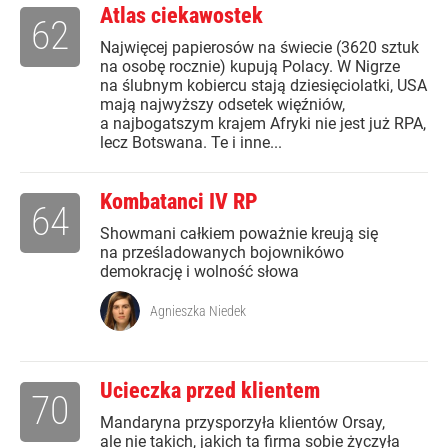
Atlas ciekawostek
62
Najwięcej papierosów na świecie (3620 sztuk
na osobę rocznie) kupują Polacy. W Nigrze
na ślubnym kobiercu stają dziesięciolatki, USA
mają najwyższy odsetek więźniów,
a najbogatszym krajem Afryki nie jest już RPA,
lecz Botswana. Te i inne...
Kombatanci IV RP
64
Showmani całkiem poważnie kreują się
na prześladowanych bojownikówo
demokrację i wolność słowa
Agnieszka Niedek
Ucieczka przed klientem
70
Mandaryna przysporzyła klientów Orsay,
ale nie takich, jakich ta firma sobie życzyła