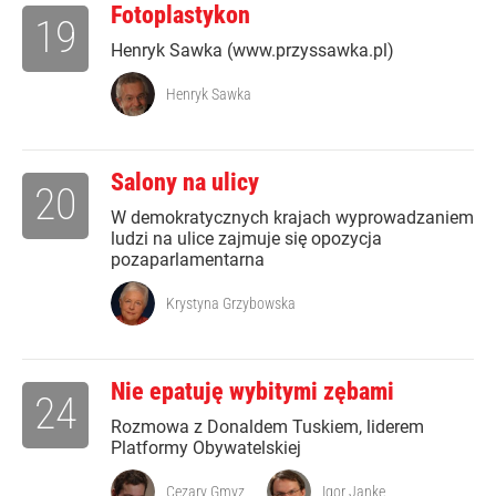
Fotoplastykon
19
Henryk Sawka (www.przyssawka.pl)
Henryk Sawka
Salony na ulicy
20
W demokratycznych krajach wyprowadzaniem
ludzi na ulice zajmuje się opozycja
pozaparlamentarna
Krystyna Grzybowska
Nie epatuję wybitymi zębami
24
Rozmowa z Donaldem Tuskiem, liderem
Platformy Obywatelskiej
Cezary Gmyz
Igor Janke