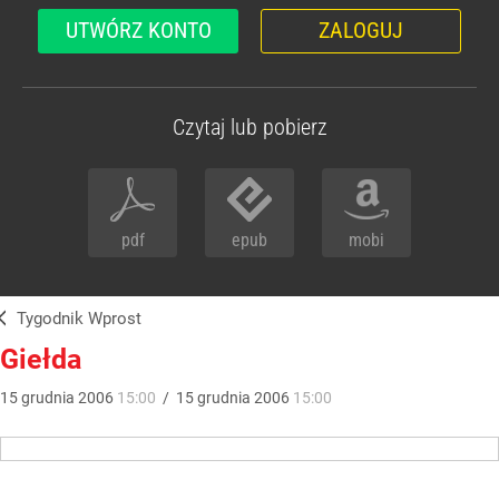
UTWÓRZ KONTO
ZALOGUJ
Czytaj lub pobierz
pdf
epub
mobi
Tygodnik Wprost
Giełda
15
grudnia
2006
15:00
/
15
grudnia
2006
15:00