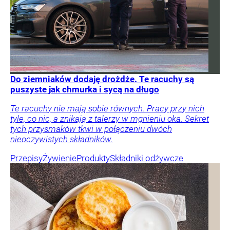
Do ziemniaków dodaję drożdże. Te racuchy są
puszyste jak chmurka i sycą na długo
Te racuchy nie mają sobie równych. Pracy przy nich
tyle, co nic, a znikają z talerzy w mgnieniu oka. Sekret
tych przysmaków tkwi w połączeniu dwóch
nieoczywistych składników.
Przepisy
Żywienie
Produkty
Składniki odżywcze