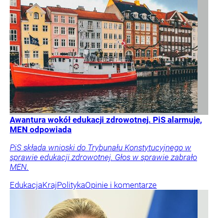
Awantura wokół edukacji zdrowotnej. PiS alarmuje,
MEN odpowiada
PiS składa wnioski do Trybunału Konstytucyjnego w
sprawie edukacji zdrowotnej. Głos w sprawie zabrało
MEN.
Edukacja
Kraj
Polityka
Opinie i komentarze