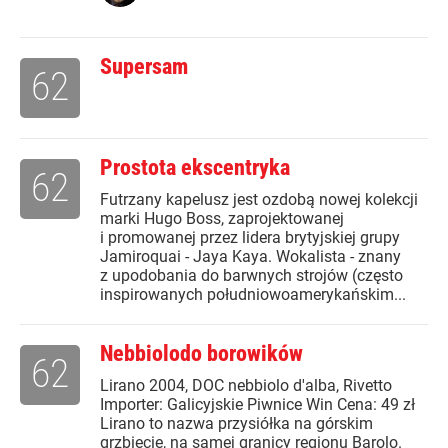
Supersam
62
Prostota ekscentryka
62
Futrzany kapelusz jest ozdobą nowej kolekcji
marki Hugo Boss, zaprojektowanej
i promowanej przez lidera brytyjskiej grupy
Jamiroquai - Jaya Kaya. Wokalista - znany
z upodobania do barwnych strojów (często
inspirowanych południowoamerykańskim...
Nebbiolodo borowików
62
Lirano 2004, DOC nebbiolo d'alba, Rivetto
Importer: Galicyjskie Piwnice Win Cena: 49 zł
Lirano to nazwa przysiółka na górskim
grzbiecie, na samej granicy regionu Barolo.