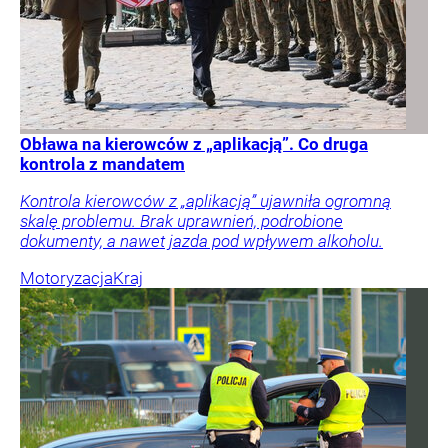
Obława na kierowców z „aplikacją”. Co druga
kontrola z mandatem
Kontrola kierowców z „aplikacją” ujawniła ogromną
skalę problemu. Brak uprawnień, podrobione
dokumenty, a nawet jazda pod wpływem alkoholu.
Motoryzacja
Kraj