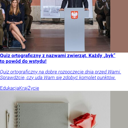
Quiz ortograficzny z nazwami zwierząt. Każdy „byk”
to powód do wstydu!
Quiz ortograficzny na dobre rozpoczęcie dnia przed Wami.
Sprawdźcie, czy uda Wam się zdobyć komplet punktów.
Edukacja
Kraj
Życie