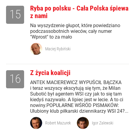
Ryba po polsku - Cała Polska śpiewa
15
z nami
Na wyszydzenie głupot, które powiedziano
podczassobotnich wieców, cały numer
"Wprost" to za mało
Maciej Rybiński
Z życia koalicji
16
ANTEK MACIEREWICZ WYPUŚCIŁ BĄCZKA
i teraz wszyscy ekscytują się tym, że Milan
Subotić był agentem WSI czy jak to się tam
kiedyś nazywało. A lipiec jest w lecie. A to ci
nowiny.POPULARNE WŚRÓD PISMAKÓW:
Ulubiony klub piłkarski dziennikarzy WSI 24?...
Robert Mazurek
Igor Zalewski