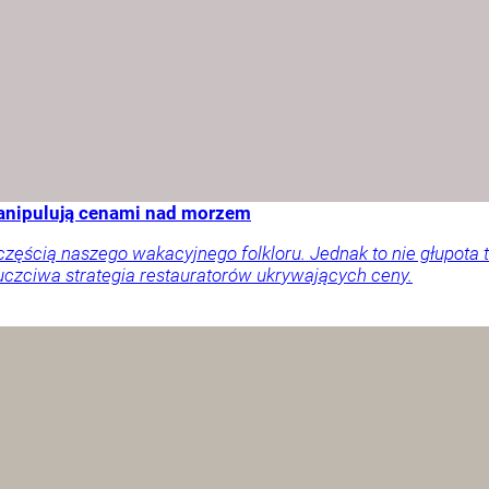
manipulują cenami nad morzem
ęścią naszego wakacyjnego folkloru. Jednak to nie głupota t
uczciwa strategia restauratorów ukrywających ceny.