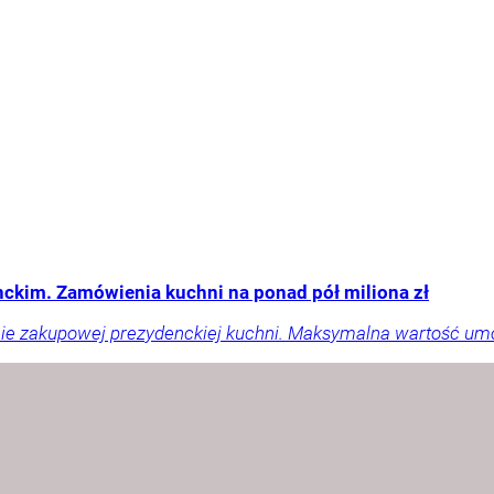
ckim. Zamówienia kuchni na ponad pół miliona zł
liście zakupowej prezydenckiej kuchni. Maksymalna wartość um