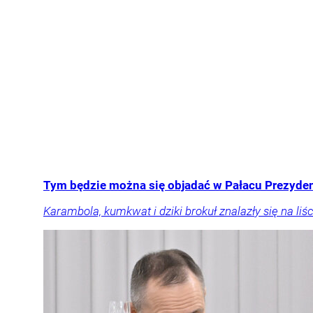
Tym będzie można się objadać w Pałacu Prezyden
Karambola, kumkwat i dziki brokuł znalazły się na 