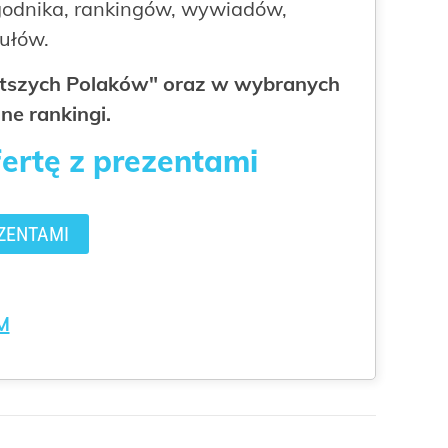
odnika, rankingów, wywiadów,
kułów.
gatszych Polaków" oraz w wybranych
ne rankingi.
fertę z prezentami
ZENTAMI
M