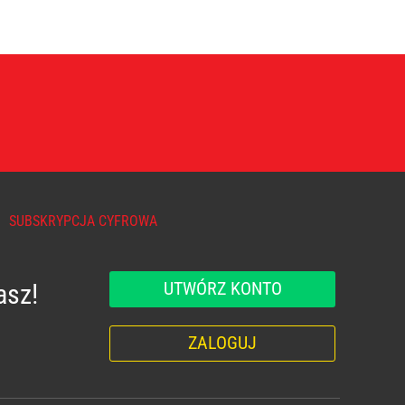
SUBSKRYPCJA CYFROWA
UTWÓRZ KONTO
asz!
ZALOGUJ