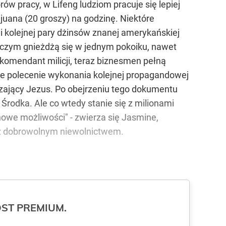
w pracy, w Lifeng ludziom pracuje się lepiej
 juana (20 groszy) na godzinę. Niektóre
i kolejnej pary dżinsów znanej amerykańskiej
niczym gnieżdżą się w jednym pokoiku, nawet
y komendant milicji, teraz biznesmen pełną
je polecenie wykonania kolejnej propagandowej
uczający Jezus. Po obejrzeniu tego dokumentu
rodka. Ale co wtedy stanie się z milionami
owe możliwości" - zwierza się Jasmine,
y z dobrowolnym niewolnictwem.
ROST PREMIUM.