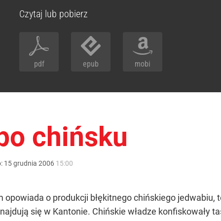
Czytaj lub pobierz
pdf
epub
mobi
po chińsku
o:
15
grudnia
2006
15:00
ilm opowiada o produkcji błękitnego chińskiego jedwabiu,
e znajdują się w Kantonie. Chińskie władze konfiskowały t