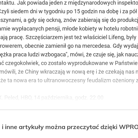
ontaktu. Jak powiada jeden z międzynarodowych inspektoró
Czyli siedem dni w tygodniu po 15 godzin na dobę i za pół
zynami, a gdy się ockną, znów zabierają się do produkcj
arnie wypłacanych pensji, młode kobiety w hotelu robot
ają pracę. Szczęściarzem jest też właściciel Lifeng, był
ł rowerem, obecnie zamienił go na mercedesa. Gdy wyda
iężka praca ludzi wzbogaca", mówi, że czuje się, jak na
wać czegokolwiek, co zostało wyprodukowane w Państwie Ś
wili, że Chiny wkraczają w nową erę i że czekają nas n
, że ta nowa era to ultranowoczesny feudalizm ożenion
X. Peled, HBO, 14 października, godz. 22.00
 i inne artykuły można przeczytać dzięki WP