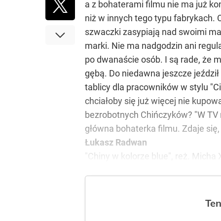
a z bohaterami filmu nie ma już k
niż w innych tego typu fabrykach. 
szwaczki zasypiają nad swoimi mas
marki. Nie ma nadgodzin ani regul
po dwanaście osób. I są rade, że m
gębą. Do niedawna jeszcze jeździ
tablicy dla pracowników w stylu "C
chciałoby się już więcej nie kupo
bezrobotnych Chińczyków? "W TV mó
główna bohaterka filmu. Zdaje się
Łukasz Radwan
"Chiny w kolorze blue", reż. Micha 
Ten