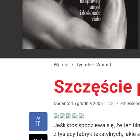
Wprost
/
Tygodnik Wprost
Szczęście 
Dodano:
15
grudnia
2006
15:00
/
Zmienion
Jeśli ktoś spodziewa się, że ten f
z tysięcy fabryk tekstylnych, jaki