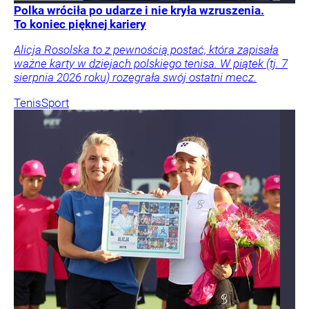
Polka wróciła po udarze i nie kryła wzruszenia.
To koniec pięknej kariery
Alicja Rosolska to z pewnością postać, która zapisała
ważne karty w dziejach polskiego tenisa. W piątek (tj. 7
sierpnia 2026 roku) rozegrała swój ostatni mecz.
Tenis
Sport