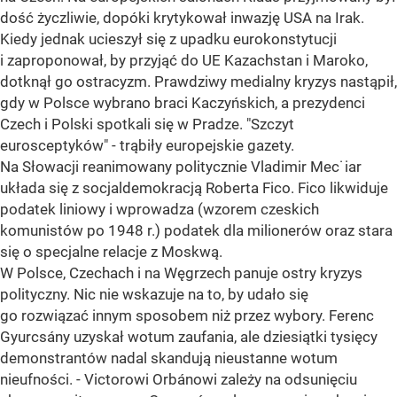
dość życzliwie, dopóki krytykował inwazję USA na Irak.
Kiedy jednak ucieszył się z upadku eurokonstytucji
i zaproponował, by przyjąć do UE Kazachstan i Maroko,
dotknął go ostracyzm. Prawdziwy medialny kryzys nastąpił,
gdy w Polsce wybrano braci Kaczyńskich, a prezydenci
Czech i Polski spotkali się w Pradze. "Szczyt
eurosceptyków" - trąbiły europejskie gazety.
Na Słowacji reanimowany politycznie Vladimir Mec˙iar
układa się z socjaldemokracją Roberta Fico. Fico likwiduje
podatek liniowy i wprowadza (wzorem czeskich
komunistów po 1948 r.) podatek dla milionerów oraz stara
się o specjalne relacje z Moskwą.
W Polsce, Czechach i na Węgrzech panuje ostry kryzys
polityczny. Nic nie wskazuje na to, by udało się
go rozwiązać innym sposobem niż przez wybory. Ferenc
Gyurcsány uzyskał wotum zaufania, ale dziesiątki tysięcy
demonstrantów nadal skandują nieustanne wotum
nieufności. - Victorowi Orbánowi zależy na odsunięciu