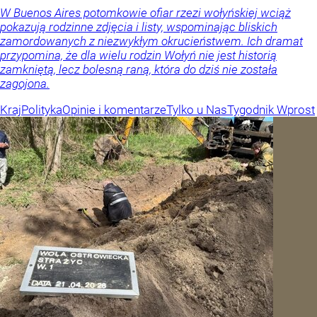
W Buenos Aires potomkowie ofiar rzezi wołyńskiej wciąż
pokazują rodzinne zdjęcia i listy, wspominając bliskich
zamordowanych z niezwykłym okrucieństwem. Ich dramat
przypomina, że dla wielu rodzin Wołyń nie jest historią
zamkniętą, lecz bolesną raną, która do dziś nie została
zagojona.
Kraj
Polityka
Opinie i komentarze
Tylko u Nas
Tygodnik Wprost