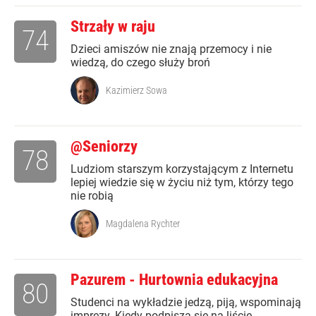
Strzały w raju
74
Dzieci amiszów nie znają przemocy i nie
wiedzą, do czego służy broń
Kazimierz Sowa
@Seniorzy
78
Ludziom starszym korzystającym z Internetu
lepiej wiedzie się w życiu niż tym, którzy tego
nie robią
Magdalena Rychter
Pazurem - Hurtownia edukacyjna
80
Studenci na wykładzie jedzą, piją, wspominają
imprezy. Kiedy podpiszą się na liście