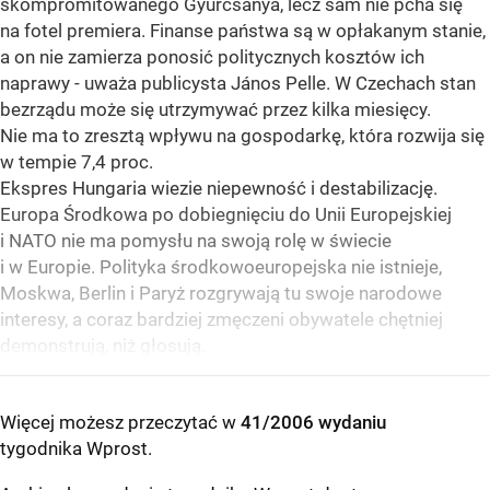
skompromitowanego Gyurcsánya, lecz sam nie pcha się
na fotel premiera. Finanse państwa są w opłakanym stanie,
a on nie zamierza ponosić politycznych kosztów ich
naprawy - uważa publicysta János Pelle. W Czechach stan
bezrządu może się utrzymywać przez kilka miesięcy.
Nie ma to zresztą wpływu na gospodarkę, która rozwija się
w tempie 7,4 proc.
Ekspres Hungaria wiezie niepewność i destabilizację.
Europa Środkowa po dobiegnięciu do Unii Europejskiej
i NATO nie ma pomysłu na swoją rolę w świecie
i w Europie. Polityka środkowoeuropejska nie istnieje,
Moskwa, Berlin i Paryż rozgrywają tu swoje narodowe
interesy, a coraz bardziej zmęczeni obywatele chętniej
demonstrują, niż głosują.
Więcej możesz przeczytać w
41/2006 wydaniu
tygodnika Wprost
.