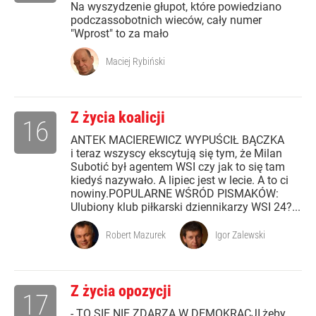
Na wyszydzenie głupot, które powiedziano
podczassobotnich wieców, cały numer
"Wprost" to za mało
Maciej Rybiński
Z życia koalicji
16
ANTEK MACIEREWICZ WYPUŚCIŁ BĄCZKA
i teraz wszyscy ekscytują się tym, że Milan
Subotić był agentem WSI czy jak to się tam
kiedyś nazywało. A lipiec jest w lecie. A to ci
nowiny.POPULARNE WŚRÓD PISMAKÓW:
Ulubiony klub piłkarski dziennikarzy WSI 24?...
Robert Mazurek
Igor Zalewski
Z życia opozycji
17
- TO SIĘ NIE ZDARZA W DEMOKRACJI,żeby