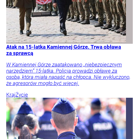
Atak na 15-latka Kamiennej Górze. Trwa obława
za sprawcą
W Kamiennej Górze zaatakowano „niebezpiecznym
narzędziem” 15-latka. Policja prowadzi obławę za
osobą, która miała napaść na chłopca. Nie wykluczono,
że agresorów mogło być więcej.
Kraj
Życie