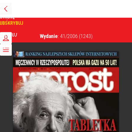
PRZEJDŹ
NA
WPROST
STRONĘ
GŁÓWNĄ
UBSKRYBUJ
Tygodnik Wprost
ZALOGUJ
Wydanie
: 41/2006
(1243)
MENU