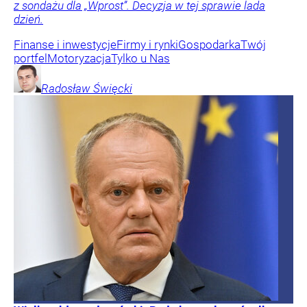
z sondażu dla „Wprost”. Decyzja w tej sprawie lada
dzień.
Finanse i inwestycje
Firmy i rynki
Gospodarka
Twój
portfel
Motoryzacja
Tylko u Nas
Radosław
Święcki