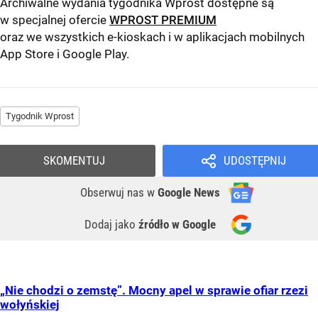
Archiwalne wydania tygodnika Wprost dostępne są
w specjalnej ofercie
WPROST PREMIUM
oraz we wszystkich e-kioskach i w aplikacjach mobilnych
App Store
i
Google Play
.
Tygodnik Wprost
SKOMENTUJ
UDOSTĘPNIJ
Obserwuj nas
w
Google News
Dodaj jako
źródło w Google
„Nie chodzi o zemstę”. Mocny apel w sprawie ofiar rzezi
wołyńskiej