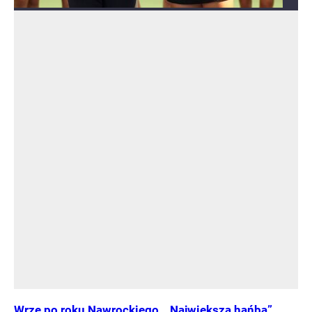
Wrze po roku Nawrockiego. „Największa hańba”