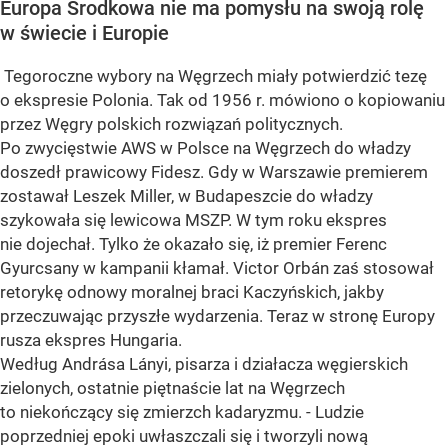
Europa Środkowa nie ma pomysłu na swoją rolę
w świecie i Europie
Tegoroczne wybory na Węgrzech miały potwierdzić tezę
o ekspresie Polonia. Tak od 1956 r. mówiono o kopiowaniu
przez Węgry polskich rozwiązań politycznych.
Po zwycięstwie AWS w Polsce na Węgrzech do władzy
doszedł prawicowy Fidesz. Gdy w Warszawie premierem
zostawał Leszek Miller, w Budapeszcie do władzy
szykowała się lewicowa MSZP. W tym roku ekspres
nie dojechał. Tylko że okazało się, iż premier Ferenc
Gyurcsany w kampanii kłamał. Victor Orbán zaś stosował
retorykę odnowy moralnej braci Kaczyńskich, jakby
przeczuwając przyszłe wydarzenia. Teraz w stronę Europy
rusza ekspres Hungaria.
Według Andrása Lányi, pisarza i działacza węgierskich
zielonych, ostatnie piętnaście lat na Węgrzech
to niekończący się zmierzch kadaryzmu. - Ludzie
poprzedniej epoki uwłaszczali się i tworzyli nową