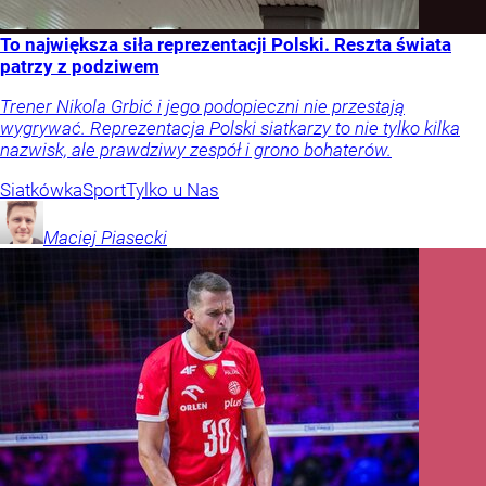
To największa siła reprezentacji Polski. Reszta świata
patrzy z podziwem
Trener Nikola Grbić i jego podopieczni nie przestają
wygrywać. Reprezentacja Polski siatkarzy to nie tylko kilka
nazwisk, ale prawdziwy zespół i grono bohaterów.
Siatkówka
Sport
Tylko u Nas
Maciej
Piasecki