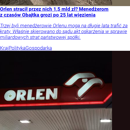
Orlen stracił przez nich 1,5 mld zł? Menedżerom
z czasów Obajtka grozi po 25 lat więzienia
Trzej byli menedżerowie Orlenu mogą na długie lata trafić za
kraty. Właśnie skierowano do sądu akt oskarżenia w sprawie
miliardowych strat państwowej spółki.
Kraj
Polityka
Gospodarka