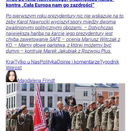
kontra „Cała Europa nam go zazdrości”
Po pierwszym roku prezydentury nic nie wskazuje na to,
żeby Karol Nawrocki wyciszył spory między dwoma
zwaśnionymi politycznymi obozami. – Dotychczas
największą hańbą na karcie jego prezydentury jest
chyba zawetowanie SAFE – ocenia Mariusz Witczak z
KO. – Mamy głowę państwa, z której możemy być
dumni – kontruje Marek Jakubiak z Rozwoju Plus.
Kraj
Tylko u Nas
Polityka
Opinie i komentarze
Tygodnik
Wprost
Magdalena
Frindt