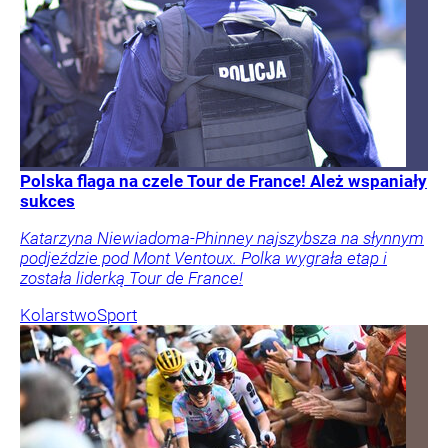
Polska flaga na czele Tour de France! Ależ wspaniały
sukces
Katarzyna Niewiadoma-Phinney najszybsza na słynnym
podjeździe pod Mont Ventoux. Polka wygrała etap i
została liderką Tour de France!
Kolarstwo
Sport