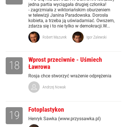
jedna partia wyciągała drugiej członka!
- zagrzmiała z wiktoriańskim oburzeniem
w telewizji Janina Paradowska. Dorosła
kobieta, a trzeba ją uświadamiać. Owszem,
zdarza się i to nie tylko w demokracji.W...
Robert Mazurek
Igor Zalewski
Wprost przeciwnie - Uśmiech
18
Ławrowa
Rosja chce stworzyć wrażenie odprężenia
Andrzej Nowak
Fotoplastykon
19
Henryk Sawka (www.przyssawka.pl)