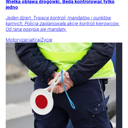
Wielka obława drogówki. Będą kontrolować tylko
jedno
Jeden dzień. Tysiące kontroli, mandatów i punktów
karnych. Policja zaplanowała akcję kontroli kierowców.
Od rana posypią się mandaty.
Motoryzacja
Kraj
Życie