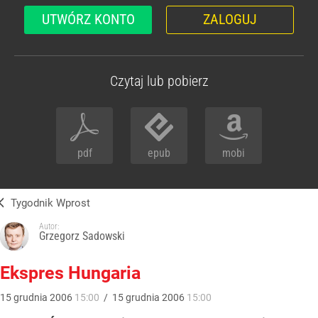
UTWÓRZ KONTO
ZALOGUJ
Czytaj lub pobierz
pdf
epub
mobi
Tygodnik Wprost
Autor:
Grzegorz Sadowski
Ekspres Hungaria
15
grudnia
2006
15:00
/
15
grudnia
2006
15:00