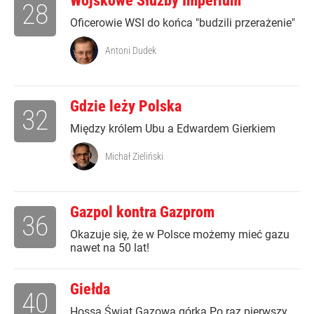
Wojskowe Służby Imperium
28
Oficerowie WSI do końca "budzili przerażenie"
Antoni Dudek
Gdzie leży Polska
32
Między królem Ubu a Edwardem Gierkiem
Michał Zieliński
Gazpol kontra Gazprom
36
Okazuje się, że w Polsce możemy mieć gazu
nawet na 50 lat!
Giełda
40
Hossa Świat Gazowa górka Po raz pierwszy