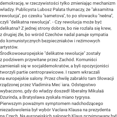
demokrację, w rzeczywistości tylko zmieniając mechanizm
władzy. Publicysta Lubosz Palata tłumaczy, że "aksamitna
rewolucja", po czesku "sametova", to po słowacku "neěna",
czyli "delikatna rewolucja". - Czy rewolucja może być
delikatna? Z jednej strony dobrze, bo nie rozlała się krew,
z drugiej źle, bo wśród Czechów nadal panuje sympatia
do komunistycznych bezpieczniaków i reżimowych
artystów.
Środkowoeuropejskie "delikatne rewolucje" zostały
z podziwem przywitane przez Zachód. Komuniści
zamieniali się w socjaldemokratów, a byli opozycjoniści
tworzyli partie centroprawicowe. I razem wkraczali
na europejskie salony. Przez chwilę zabrakło tam Słowacji
rządzonej przez Vladimira Mec˙iara. Odstępstwo
wybaczono, gdy do władzy doszedł liberalny Mikulaä
Dzurinda, a Bratysława zyskała miano tygrysa.
Pierwszym poważnym symptomem nadchodzącego
niezadowolenia był wybór Vaclava Klausa na prezydenta
na Czech. Na europejskich salonach Klaus przyjmowany był