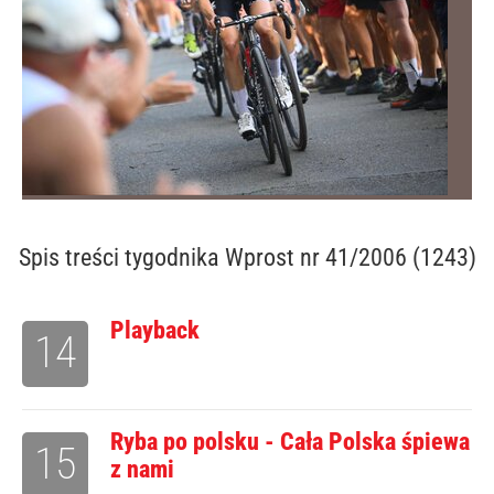
Spis treści
tygodnika Wprost nr 41/2006 (1243)
Playback
14
Ryba po polsku - Cała Polska śpiewa
15
z nami