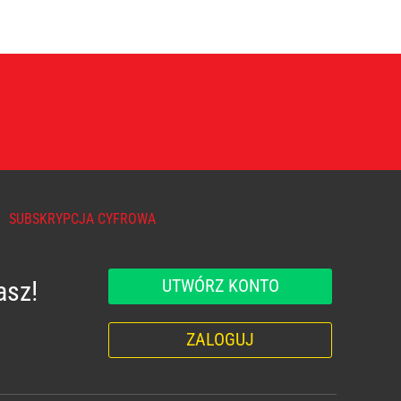
SUBSKRYPCJA CYFROWA
UTWÓRZ KONTO
asz!
ZALOGUJ