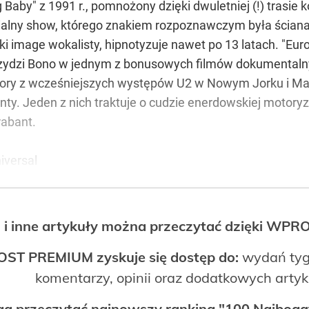
aby" z 1991 r., pomnożony dzięki dwuletniej (!) trasie 
edialny show, którego znakiem rozpoznawczym była ścian
ski image wokalisty, hipnotyzuje nawet po 13 latach. "E
 szydzi Bono w jednym z bonusowych filmów dokumentaln
wory z wcześniejszych występów U2 w Nowym Jorku i Man
. Jeden z nich traktuje o cudzie enerdowskiej motoryz
rabant.
iversal
 i inne artykuły można przeczytać dzięki WP
OST PREMIUM zyskuje się dostęp do:
wydań tyg
komentarzy, opinii oraz dodatkowych arty
ogą przeczytać najnowszy ranking "100 Najbo