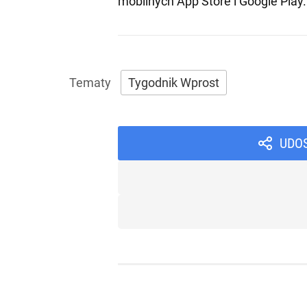
mobilnych
App Store
i
Google Play
.
Tygodnik Wprost
UDO