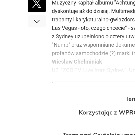
Muzyczny kapitał albumu "Achtung B
dyskontuje aż do dzisiaj. Multim
trabanty i karykaturalno-gwiazdor
Las Vegas - oto, czego chcecie" -
z Sydney uzupełniono o cztery ut
"Numb" oraz wspomniane dokumenty
profanów samochodzie (?) marki t
Wiesław Chełminiak
U2, "ZOO TV. Live from Sydney", Un
Ten
Korzystając z WPR
Teraz nasi Czytelnicy m