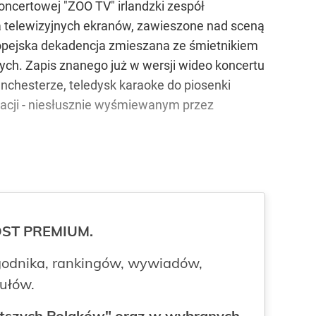
koncertowej "ZOO TV" irlandzki zespół
a telewizyjnych ekranów, zawieszone nad sceną
uropejska dekadencja zmieszana ze śmietnikiem
ych. Zapis znanego już w wersji wideo koncertu
chesterze, teledysk karaoke do piosenki
acji - niesłusznie wyśmiewanym przez
ROST PREMIUM.
odnika, rankingów, wywiadów,
kułów.
gatszych Polaków" oraz w wybranych