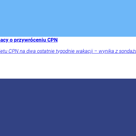
lacy o przywróceniu CPN
tu CPN na dwa ostatnie tygodnie wakacji – wynika z sondażu 