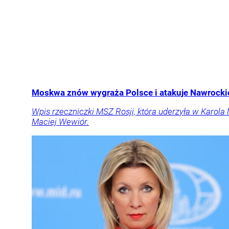
Moskwa znów wygraża Polsce i atakuje Nawrockie
Wpis rzeczniczki MSZ Rosji, która uderzyła w Karola
Maciej Wewiór.