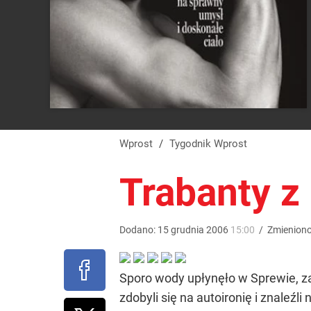
Wprost
/
Tygodnik Wprost
Trabanty z
Dodano:
15
grudnia
2006
15:00
/
Zmienion
Sporo wody upłynęło w Sprewie, za
zdobyli się na autoironię i znaleź