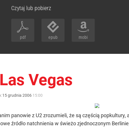
Czytaj lub pobierz
pdf
epub
mobi
 Las Vegas
o:
15
grudnia
2006
15:00
nim panowie z U2 zrozumieli, że są częścią popkultury,
li nowe źródło natchnienia w świeżo zjednoczonym Berlini