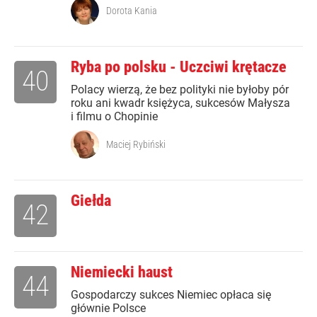
Dorota Kania
Ryba po polsku - Uczciwi krętacze
40
Polacy wierzą, że bez polityki nie byłoby pór
roku ani kwadr księżyca, sukcesów Małysza
i filmu o Chopinie
Maciej Rybiński
Giełda
42
Niemiecki haust
44
Gospodarczy sukces Niemiec opłaca się
głównie Polsce