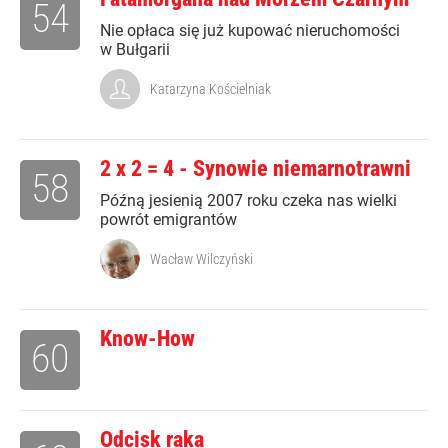
54
Nie opłaca się już kupować nieruchomości
w Bułgarii
Katarzyna Kościelniak
2 x 2 = 4 - Synowie niemarnotrawni
58
Późną jesienią 2007 roku czeka nas wielki
powrót emigrantów
Wacław Wilczyński
Know-How
60
Odcisk raka