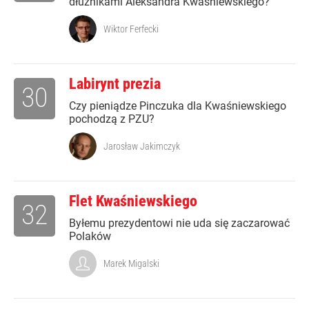
dłużnikami Aleksandra Kwaśniewskiego?
Wiktor Ferfecki
Labirynt prezia
30
Czy pieniądze Pinczuka dla Kwaśniewskiego
pochodzą z PZU?
Jarosław Jakimczyk
Flet Kwaśniewskiego
32
Byłemu prezydentowi nie uda się zaczarować
Polaków
Marek Migalski