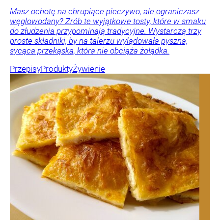
Masz ochotę na chrupiące pieczywo, ale ograniczasz
węglowodany? Zrób te wyjątkowe tosty, które w smaku
do złudzenia przypominają tradycyjne. Wystarczą trzy
proste składniki, by na talerzu wylądowała pyszna,
sycąca przekąska, która nie obciąża żołądka.
Przepisy
Produkty
Żywienie