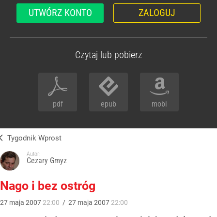
UTWÓRZ KONTO
ZALOGUJ
Czytaj lub pobierz
pdf
epub
mobi
Tygodnik Wprost
Autor:
Cezary Gmyz
Nago i bez ostróg
27
maja
2007
22:00
/
27
maja
2007
22:00