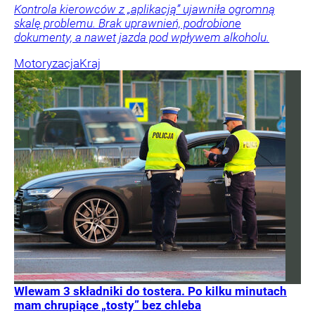
Kontrola kierowców z „aplikacją” ujawniła ogromną
skalę problemu. Brak uprawnień, podrobione
dokumenty, a nawet jazda pod wpływem alkoholu.
Motoryzacja
Kraj
Wlewam 3 składniki do tostera. Po kilku minutach
mam chrupiące „tosty” bez chleba