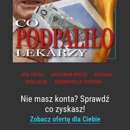
SPIS TREŚCI
ARCHIWUM WYDAŃ
WYDANIA
SPECJALNE
SUBSKRYPCJA CYFROWA
Nie masz konta? Sprawdź
co zyskasz!
Zobacz ofertę dla Ciebie