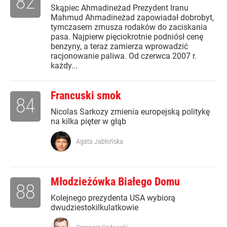
82
Skąpiec Ahmadineżad Prezydent Iranu
Mahmud Ahmadineżad zapowiadał dobrobyt,
tymczasem zmusza rodaków do zaciskania
pasa. Najpierw pięciokrotnie podniósł cenę
benzyny, a teraz zamierza wprowadzić
racjonowanie paliwa. Od czerwca 2007 r.
każdy...
Francuski smok
84
Nicolas Sarkozy zmienia europejską politykę
na kilka pięter w głąb
Agata Jabłońska
Młodzieżówka Białego Domu
88
Kolejnego prezydenta USA wybiorą
dwudziestokilkulatkowie