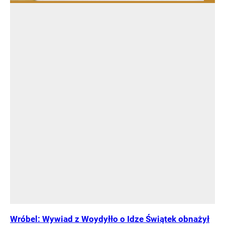
Wróbel: Wywiad z Woydyłło o Idze Świątek obnażył