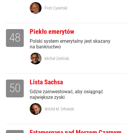
Piotr Cywiński
Piekło emerytów
48
Polski system emerytalny jest skazany
na bankructwo
Michał Zieliński
Lista Sachsa
50
Gdzie zainwestować, aby osiągnąć
największe zyski
Witold M. Orłowski
Fatamorgana nad Morzem Czarnym