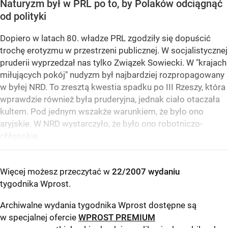
Naturyzm był w PRL po to, by Polaków odciągnąć
od polityki
Dopiero w latach 80. władze PRL zgodziły się dopuścić
trochę erotyzmu w przestrzeni publicznej. W socjalistycznej
pruderii wyprzedzał nas tylko Związek Sowiecki. W "krajach
miłujących pokój" nudyzm był najbardziej rozpropagowany
w byłej NRD. To zresztą kwestia spadku po III Rzeszy, która
wprawdzie również była pruderyjna, jednak ciało otaczała
kultem. Pod jednym wszakże warunkiem, że było ono
aryjskie. W NRD wystarczyło, że było ono robotniczo-
chłopskie.
Więcej możesz przeczytać w
22/2007 wydaniu
tygodnika Wprost
.
Archiwalne wydania tygodnika Wprost dostępne są
w specjalnej ofercie
WPROST PREMIUM