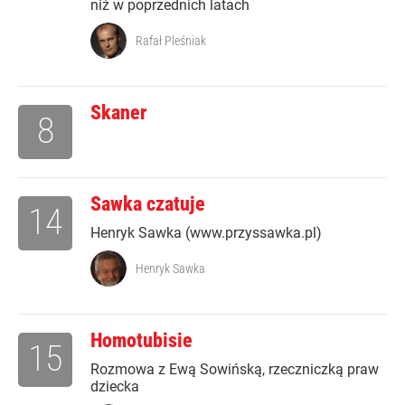
niż w poprzednich latach
Rafał Pleśniak
Skaner
8
Sawka czatuje
14
Henryk Sawka (www.przyssawka.pl)
Henryk Sawka
Homotubisie
15
Rozmowa z Ewą Sowińską, rzeczniczką praw
dziecka