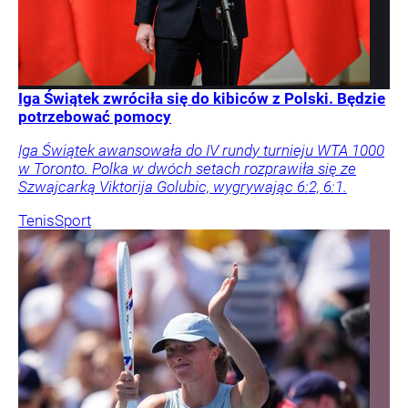
Iga Świątek zwróciła się do kibiców z Polski. Będzie
potrzebować pomocy
Iga Świątek awansowała do IV rundy turnieju WTA 1000
w Toronto. Polka w dwóch setach rozprawiła się ze
Szwajcarką Viktorija Golubic, wygrywając 6:2, 6:1.
Tenis
Sport