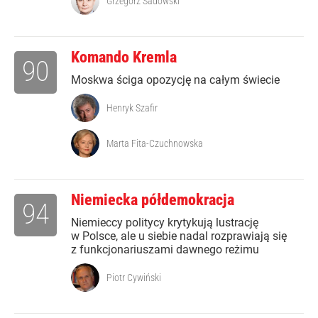
Grzegorz Sadowski
Komando Kremla
90
Moskwa ściga opozycję na całym świecie
Henryk Szafir
Marta Fita-Czuchnowska
Niemiecka półdemokracja
94
Niemieccy politycy krytykują lustrację
w Polsce, ale u siebie nadal rozprawiają się
z funkcjonariuszami dawnego reżimu
Piotr Cywiński