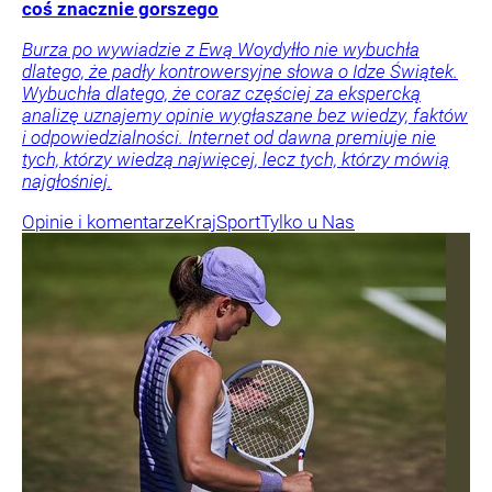
coś znacznie gorszego
Burza po wywiadzie z Ewą Woydyłło nie wybuchła
dlatego, że padły kontrowersyjne słowa o Idze Świątek.
Wybuchła dlatego, że coraz częściej za ekspercką
analizę uznajemy opinie wygłaszane bez wiedzy, faktów
i odpowiedzialności. Internet od dawna premiuje nie
tych, którzy wiedzą najwięcej, lecz tych, którzy mówią
najgłośniej.
Opinie i komentarze
Kraj
Sport
Tylko u Nas