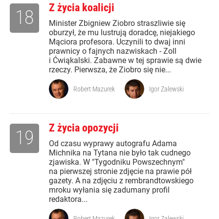
Z życia koalicji
18
Minister Zbigniew Ziobro straszliwie się
oburzył, że mu lustrują doradcę, niejakiego
Mąciora profesora. Uczynili to dwaj inni
prawnicy o fajnych nazwiskach - Zoll
i Ćwiąkalski. Zabawne w tej sprawie są dwie
rzeczy. Pierwsza, że Ziobro się nie...
Robert Mazurek
Igor Zalewski
Z życia opozycji
19
Od czasu wyprawy autografu Adama
Michnika na Tytana nie było tak cudnego
zjawiska. W "Tygodniku Powszechnym"
na pierwszej stronie zdjęcie na prawie pół
gazety. A na zdjęciu z rembrandtowskiego
mroku wyłania się zadumany profil
redaktora...
Robert Mazurek
Igor Zalewski