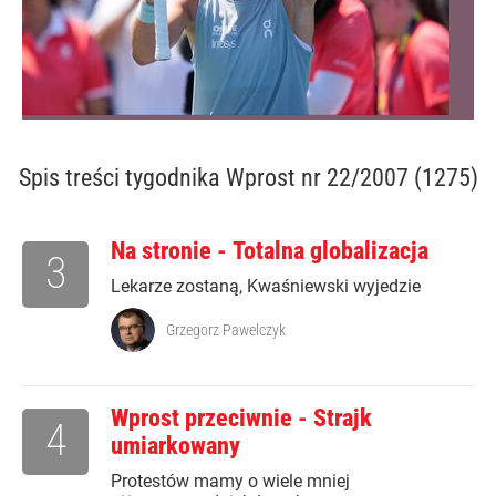
Spis treści
tygodnika Wprost nr 22/2007 (1275)
Na stronie - Totalna globalizacja
3
Lekarze zostaną, Kwaśniewski wyjedzie
Grzegorz Pawelczyk
Wprost przeciwnie - Strajk
4
umiarkowany
Protestów mamy o wiele mniej