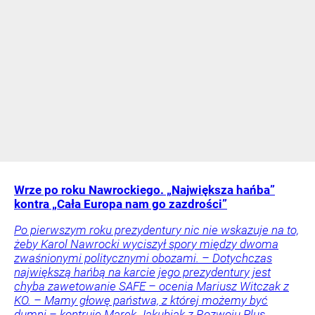
Wrze po roku Nawrockiego. „Największa hańba”
kontra „Cała Europa nam go zazdrości”
Po pierwszym roku prezydentury nic nie wskazuje na to,
żeby Karol Nawrocki wyciszył spory między dwoma
zwaśnionymi politycznymi obozami. – Dotychczas
największą hańbą na karcie jego prezydentury jest
chyba zawetowanie SAFE – ocenia Mariusz Witczak z
KO. – Mamy głowę państwa, z której możemy być
dumni – kontruje Marek Jakubiak z Rozwoju Plus.