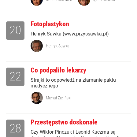
Fotoplastykon
20
Henryk Sawka (www.przyssawka.pl)
Henryk Sawka
Co podpaliło lekarzy
22
Strajki to odpowiedź na złamanie paktu
medycznego
Michał Zieliński
Przestępstwo doskonałe
28
Czy Wiktor Pinczuk i Leonid Kuczma są