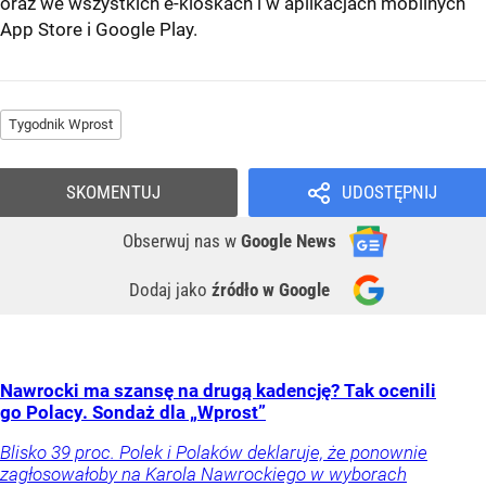
oraz we wszystkich e-kioskach i w aplikacjach mobilnych
App Store
i
Google Play
.
Tygodnik Wprost
SKOMENTUJ
UDOSTĘPNIJ
Obserwuj nas
w
Google News
Dodaj jako
źródło w Google
Nawrocki ma szansę na drugą kadencję? Tak ocenili
go Polacy. Sondaż dla „Wprost”
Blisko 39 proc. Polek i Polaków deklaruje, że ponownie
zagłosowałoby na Karola Nawrockiego w wyborach