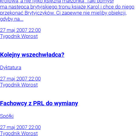
królową, a nie tylko księżną małżonką. Taki pomysł
ma następca brytyjskiego tronu książę Karol i chce do niego
przekonać Brytyjczyków. Ci zapewne nie mieliby obiekcji,
gdyby na...
27
maj
2007
22:00
Tygodnik Wprost
Kolejny wszechwładca?
Dyktatura
27
maj
2007
22:00
Tygodnik Wprost
Fachowcy z PRL do wymiany
Spółki
27
maj
2007
22:00
Tygodnik Wprost