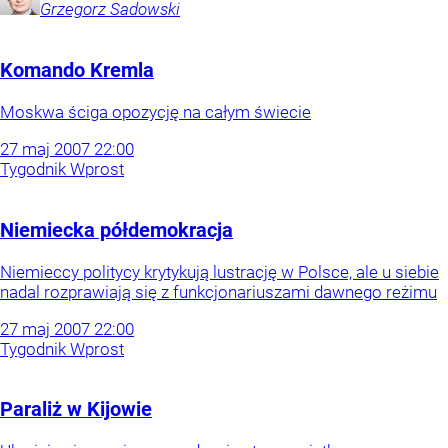
Grzegorz
Sadowski
Komando Kremla
Moskwa ściga opozycję na całym świecie
27
maj
2007
22:00
Tygodnik Wprost
Niemiecka półdemokracja
Niemieccy politycy krytykują lustrację w Polsce, ale u siebie
nadal rozprawiają się z funkcjonariuszami dawnego reżimu
27
maj
2007
22:00
Tygodnik Wprost
Paraliż w Kijowie