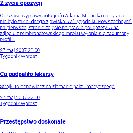
Z życia opozycji
Od czasu wyprawy autografu Adama Michnika na Tytana
nie było tak cudnego zjawiska. W "Tygodniku Powszechnym"
na pierwszej stronie zdjęcie na prawie pół gazety. A na
zdjęciu z rembrandtowskiego mroku wyłania się zadumany
profil...
27
maj
2007
22:00
Tygodnik Wprost
Co podpaliło lekarzy
Strajki to odpowiedź na złamanie paktu medycznego
27
maj
2007
22:00
Tygodnik Wprost
Przestępstwo doskonałe