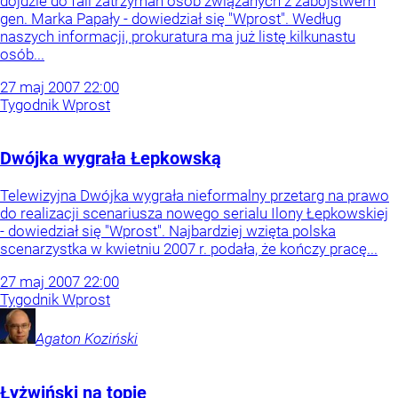
dojdzie do fali zatrzymań osób związanych z zabójstwem
gen. Marka Papały - dowiedział się "Wprost". Według
naszych informacji, prokuratura ma już listę kilkunastu
osób...
27
maj
2007
22:00
Tygodnik Wprost
Dwójka wygrała Łepkowską
Telewizyjna Dwójka wygrała nieformalny przetarg na prawo
do realizacji scenariusza nowego serialu Ilony Łepkowskiej
- dowiedział się "Wprost". Najbardziej wzięta polska
scenarzystka w kwietniu 2007 r. podała, że kończy pracę...
27
maj
2007
22:00
Tygodnik Wprost
Agaton
Koziński
Łyżwiński na topie