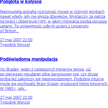
Poliglota w kołysce
Niemowlęta potrafią rozróżniać mowę w różnych językach
nawet wtedy, gdy nie słyszą dźwięków. Wystarczy, że patrzą
na twarz i obserwują rytm, w jakim mówiąca osoba porusza
ustami. Tę umiejętność odkryli uczeni z University
of British...
27
maj
2007
22:00
Tygodnik Wprost
Podświadoma manipulacja
Vic Braden, jeden z najlepszych trenerów tenisa, już
po pierwszej nieudanej piłce serwisowej wie, czy druga
próba też zakończy się niepowodzeniem. Podobną intuicją
może się pochwalić Brain Grazer, producent hitów kinowych.
W 1983 r., gdy...
27
maj
2007
22:00
Tygodnik Wprost