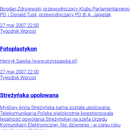
Bogdan Zdrojewski, przewodniczący Klubu Parlamentarnego
PO, i Donald Tusk, przewodniczący PO © A. Jagielak
27
maj
2007
22:00
Tygodnik Wprost
Fotoplastykon
Henryk Sawka (www.przyssawka.pl)
27
maj
2007
22:00
Tygodnik Wprost
Streżyńska upolowana
Myśliwy Anna Streżyńska sama została upolowana.
Telekomunikacja Polska wielokrotnie kwestionowała
legalność powołania Streżyńskiej na szefa Urzędu
Komunikacji Elektronicznej. Nic dziwnego - w ciągu roku