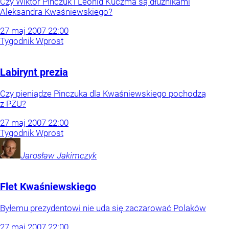
Czy Wiktor Pinczuk i Leonid Kuczma są dłużnikami
Aleksandra Kwaśniewskiego?
27
maj
2007
22:00
Tygodnik Wprost
Labirynt prezia
Czy pieniądze Pinczuka dla Kwaśniewskiego pochodzą
z PZU?
27
maj
2007
22:00
Tygodnik Wprost
Jarosław
Jakimczyk
Flet Kwaśniewskiego
Byłemu prezydentowi nie uda się zaczarować Polaków
27
maj
2007
22:00