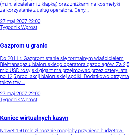
(m.in. alcatelami z klapką) oraz zniżkami na kosmetyki
za korzystanie z usług operatora. Ceny...
27
maj
2007
22:00
Tygodnik Wprost
Gazprom u granic
Do 2011 r. Gazprom stanie się formalnym właścicielem
Biełtransgazu, białoruskiego operatora gazociągów. Za 2,5
mld USD rosyjski gigant ma przejmować przez cztery lata
po 12,5 proc. akcji białoruskiej spółki. Dodatkowo otrzyma
także tzw....
27
maj
2007
22:00
Tygodnik Wprost
Koniec wirtualnych kasyn
Nawet 150 mln zł rocznie mogłoby przynieść budżetowi