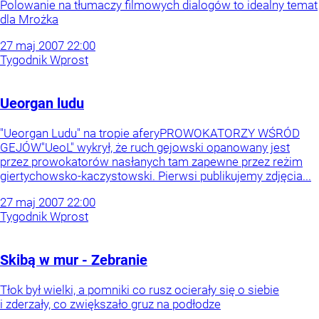
Polowanie na tłumaczy filmowych dialogów to idealny temat
dla Mrożka
27
maj
2007
22:00
Tygodnik Wprost
Ueorgan ludu
"Ueorgan Ludu" na tropie aferyPROWOKATORZY WŚRÓD
GEJÓW"UeoL" wykrył, że ruch gejowski opanowany jest
przez prowokatorów nasłanych tam zapewne przez reżim
giertychowsko-kaczystowski. Pierwsi publikujemy zdjęcia...
27
maj
2007
22:00
Tygodnik Wprost
Skibą w mur - Zebranie
Tłok był wielki, a pomniki co rusz ocierały się o siebie
i zderzały, co zwiększało gruz na podłodze