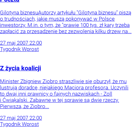
Gilotyna biznesuAutorzy artykułu "Gilotyna biznesu" piszą
o trudnościach, jakie muszą pokonywać w Polsce
inwestorzy. M.in. o tym, że "prawie 100 tys. zł kary trzeba
zapłacić za przesadzenie bez zezwolenia kilku drzew na...
27
maj
2007
22:00
Tygodnik Wprost
Z życia koalicji
Minister Zbigniew Ziobro straszliwie się oburzył, że mu
lustrują doradcę, niejakiego Mąciora profesora. Uczynili
to dwaj inni prawnicy o fajnych nazwiskach - Zoll
i Ćwiąkalski. Zabawne w tej sprawie są dwie rzeczy.
Pierwsza, że Ziobro...
27
maj
2007
22:00
Tygodnik Wprost