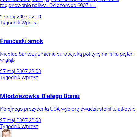
racjonowanie paliwa. Od czerwca 2007 r....
27
maj
2007
22:00
Tygodnik Wprost
Francuski smok
Nicolas Sarkozy zmienia europejską politykę na kilka pięter
w głąb
27
maj
2007
22:00
Tygodnik Wprost
Młodzieżówka Białego Domu
Kolejnego prezydenta USA wybiorą dwudziestokilkulatkowie
27
maj
2007
22:00
Tygodnik Wprost