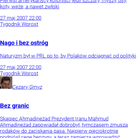
Pierwsi amerykańscy koloniści jedli szczury, myszy, psy,
koty, węże, a nawet zwłoki
27
maj
2007
22:00
Tygodnik Wprost
Nago i bez ostróg
Naturyzm był w PRL po to, by Polaków odciągnąć od polityki
27
maj
2007
22:00
Tygodnik Wprost
Cezary
Gmyz
Bez granic
Skąpiec Ahmadineżad Prezydent Iranu Mahmud
Ahmadineżad zapowiadał dobrobyt, tymczasem zmusza
rodaków do zaciskania pasa. Najpierw pięciokrotnie
podniósł cenę benzyny, a teraz zamierza wprowadzić