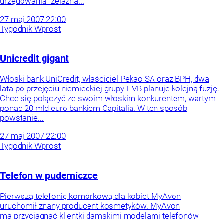
urzędowania "żelazna...
27
maj
2007
22:00
Tygodnik Wprost
Unicredit gigant
Włoski bank UniCredit, właściciel Pekao SA oraz BPH, dwa
lata po przejęciu niemieckiej grupy HVB planuje kolejną fuzję.
Chce się połączyć ze swoim włoskim konkurentem, wartym
ponad 20 mld euro bankiem Capitalia. W ten sposób
powstanie...
27
maj
2007
22:00
Tygodnik Wprost
Telefon w puderniczce
Pierwszą telefonię komórkową dla kobiet MyAvon
uruchomił znany producent kosmetyków. MyAvon
ma przyciągnąć klientki damskimi modelami telefonów