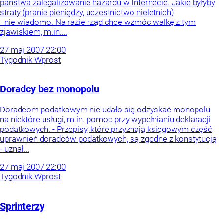
państwa zalegalizowanie hazardu w Internecie. Jakie byłyby
straty (pranie pieniędzy, uczestnictwo nieletnich)
- nie wiadomo. Na razie rząd chce wzmóc walkę z tym
zjawiskiem, m.in....
27
maj
2007
22:00
Tygodnik Wprost
Doradcy bez monopolu
Doradcom podatkowym nie udało się odzyskać monopolu
na niektóre usługi, m.in. pomoc przy wypełnianiu deklaracji
podatkowych. - Przepisy, które przyznają księgowym część
uprawnień doradców podatkowych, są zgodne z konstytucją
- uznał...
27
maj
2007
22:00
Tygodnik Wprost
Sprinterzy