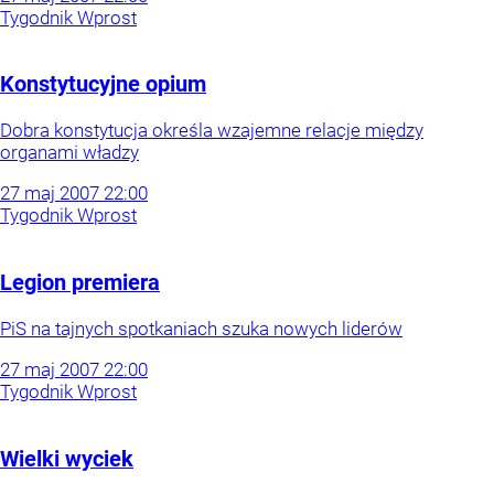
Tygodnik Wprost
Konstytucyjne opium
Dobra konstytucja określa wzajemne relacje między
organami władzy
27
maj
2007
22:00
Tygodnik Wprost
Legion premiera
PiS na tajnych spotkaniach szuka nowych liderów
27
maj
2007
22:00
Tygodnik Wprost
Wielki wyciek