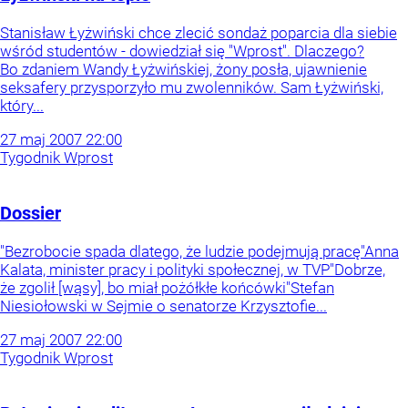
Stanisław Łyżwiński chce zlecić sondaż poparcia dla siebie
wśród studentów - dowiedział się "Wprost". Dlaczego?
Bo zdaniem Wandy Łyżwińskiej, żony posła, ujawnienie
seksafery przysporzyło mu zwolenników. Sam Łyżwiński,
który...
27
maj
2007
22:00
Tygodnik Wprost
Dossier
"Bezrobocie spada dlatego, że ludzie podejmują pracę"Anna
Kalata, minister pracy i polityki społecznej, w TVP"Dobrze,
że zgolił [wąsy], bo miał pożółkłe końcówki"Stefan
Niesiołowski w Sejmie o senatorze Krzysztofie...
27
maj
2007
22:00
Tygodnik Wprost