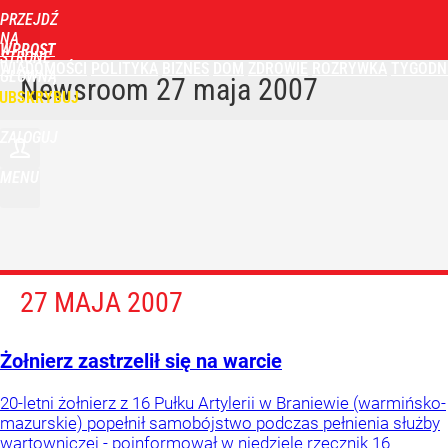
PRZEJDŹ
NA
WPROST
STRONĘ
WIADOMOŚCI
POLITYKA
BIZNES
DOM
ZDROWIE
ROZRYWKA
TYGODN
GŁÓWNĄ
Newsroom
27 maja 2007
UBSKRYBUJ
ZALOGUJ
MENU
27 MAJA 2007
Żołnierz zastrzelił się na warcie
20-letni żołnierz z 16 Pułku Artylerii w Braniewie (warmińsko-
mazurskie) popełnił samobójstwo podczas pełnienia służby
wartowniczej - poinformował w niedzielę rzecznik 16