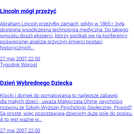
Lincoln mógł przeżyć
Abraham Lincoln przeżyłby zamach, gdyby w 1865 r. była
dostępna współczesna technologia medyczna. Do takiego
wniosku doszli eksperci, którzy spotkali się na konferencji
poświęconej analizie przyczyn śmierci postaci
historycznych...
27
maj
2007
22:00
Tygodnik Wprost
Dzień Wybrednego Dziecka
Klocki i domek do pomalowania to najlepsze zabawki
dla małych dzieci - uważa Małgorzata Ohme, psycholog
rozwoju ze Szkoły Wyższej Psychologii Społecznej. Powód?
Są proste, więc pozostawiają dzieciom duże pole do popisu.
A to jest ważne w...
27
maj
2007
22:00