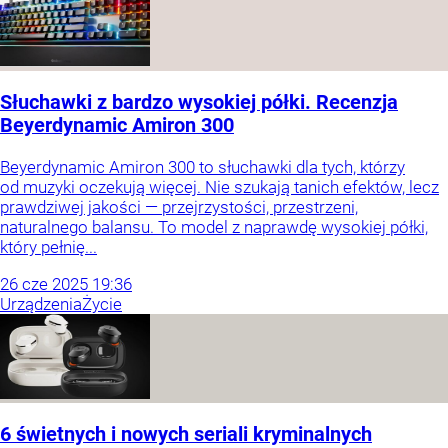
Słuchawki z bardzo wysokiej półki. Recenzja
Beyerdynamic Amiron 300
Beyerdynamic Amiron 300 to słuchawki dla tych, którzy
od muzyki oczekują więcej. Nie szukają tanich efektów, lecz
prawdziwej jakości — przejrzystości, przestrzeni,
naturalnego balansu. To model z naprawdę wysokiej półki,
który pełnię...
26
cze
2025
19:36
Urządzenia
Życie
6 świetnych i nowych seriali kryminalnych