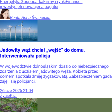
Energetyka
Gospodarka
Firmy i rynki
Finanse i
inwestycje
Innowacje
najbogatsi
Beata Anna
Święcicka
Jadowity wąż chciał „wejść” do domu.
Interweniowała policja
W województwie dolnośląskim doszło do niebezpiecznego
zdarzenia z udziałem jadowitego węża. Kobieta przed
domem spotkała żmiję zygzakowatą. Zabezpieczeniem gada
zajęli się policjanci.
26
cze
2025
21:04
Życie
Kraj