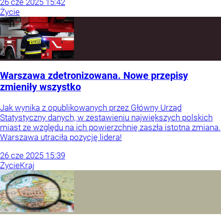
26
cze
2025
15:42
Życie
Warszawa zdetronizowana. Nowe przepisy
zmieniły wszystko
Jak wynika z opublikowanych przez Główny Urząd
Statystyczny danych, w zestawieniu największych polskich
miast ze względu na ich powierzchnię zaszła istotna zmiana.
Warszawa utraciła pozycję lidera!
26
cze
2025
15:39
Życie
Kraj