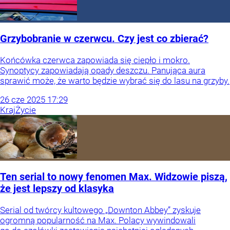
Grzybobranie w czerwcu. Czy jest co zbierać?
Końcówka czerwca zapowiada się ciepło i mokro.
Synoptycy zapowiadają opady deszczu. Panująca aura
sprawić może, że warto będzie wybrać się do lasu na grzyby.
26
cze
2025
17:29
Kraj
Życie
Ten serial to nowy fenomen Max. Widzowie piszą,
że jest lepszy od klasyka
Serial od twórcy kultowego „Downton Abbey” zyskuje
ogromną popularność na Max. Polacy wywindowali