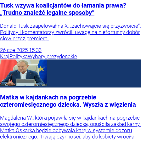
Tusk wzywa koalicjantów do łamania prawa?
„Trudno znaleźć legalne sposoby”
Donald Tusk zaapelował na X: „zachowajcie się przyzwoicie”.
Politycy i komentatorzy zwrócili uwagę na niefortunny dobór
słów przez premiera.
26
cze
2025
15:33
Kraj
Polityka
Wybory prezydenckie
Matka w kajdankach na pogrzebie
czteromiesięcznego dziecka. Wyszła z więzienia
Magdalena W., która pojawiła się w kajdankach na pogrzebie
swojego czteromiesięcznego dziecka, opuściła zakład karny.
Matka Oskarka będzie odbywała karę w systemie dozoru
elektronicznego. Trwają czynności, aby do kobiety wróciła