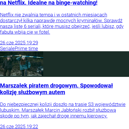
na Netflix. Idealne na binge-watching!
Netflix nie zwalnia tempa i w ostatnich miesiącach
dostarczył kilka naprawdę mocnych kryminałów. Sprawdź
naszą listę 6 seriali, które musisz obejrzeć, jeśli lubisz, gdy
fabuła wbija cię w fotel.
26
cze
2025
19:29
Seriale
Prime time
Marszałek piratem drogowym. Spowodował
kolizję służbowym autem
Do niebezpiecznej kolizji doszło na trasie S3 województwie
lubuskim. Marszałek Marcin Jabłoński rozbił służbową
skodę po tym, jak zajechał drogę innemu kierowcy.
26
cze
2025
19:22