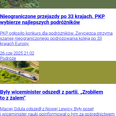
Nieograniczone przejazdy po 33 krajach. PKP
wybierze najlepszych podróżników
PKP ogłosiło konkurs dla podróżników. Zwycięzca otrzyma
szansę nieograniczonego podróżowania koleją po 33
krajach Europy.
26
cze
2025
21:02
Podróże
Były wiceminister odszedł z partii. „Zrobiłem
to z żalem”
Maciej Gdula odszedł z Nowej Lewicy. Były poseł
i wiceminister nauki poinformował o tym za pośrednictwem