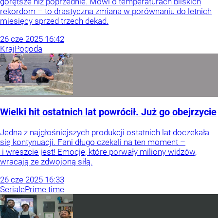
gorętsze niż poprzednie. Mówi o temperaturach bliskich
rekordom – to drastyczna zmiana w porównaniu do letnich
miesięcy sprzed trzech dekad.
26
cze
2025
16:42
Kraj
Pogoda
Wielki hit ostatnich lat powrócił. Już go obejrzycie
Jedna z najgłośniejszych produkcji ostatnich lat doczekała
się kontynuacji. Fani długo czekali na ten moment –
i wreszcie jest! Emocje, które porwały miliony widzów,
wracają ze zdwojoną siłą.
26
cze
2025
16:33
Seriale
Prime time