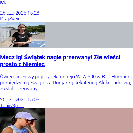
jej...
26
cze
2025
15:23
Kraj
Życie
Mecz Igi Świątek nagle przerwany! Złe wieści
prosto z Niemiec
Ćwierćfinałowy pojedynek turnieju WTA 500 w Bad Homburg
pomiędzy Igą Świątek a Rosjanką Jekateriną Aleksandrową,
został przerwany.
26
cze
2025
15:08
Tenis
Sport