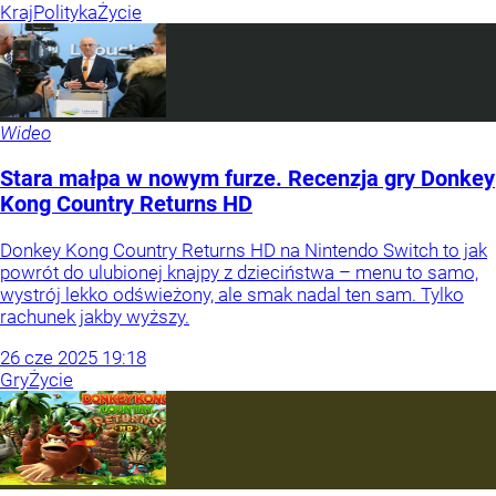
Kraj
Polityka
Życie
Wideo
Stara małpa w nowym furze. Recenzja gry Donkey
Kong Country Returns HD
Donkey Kong Country Returns HD na Nintendo Switch to jak
powrót do ulubionej knajpy z dzieciństwa – menu to samo,
wystrój lekko odświeżony, ale smak nadal ten sam. Tylko
rachunek jakby wyższy.
26
cze
2025
19:18
Gry
Życie