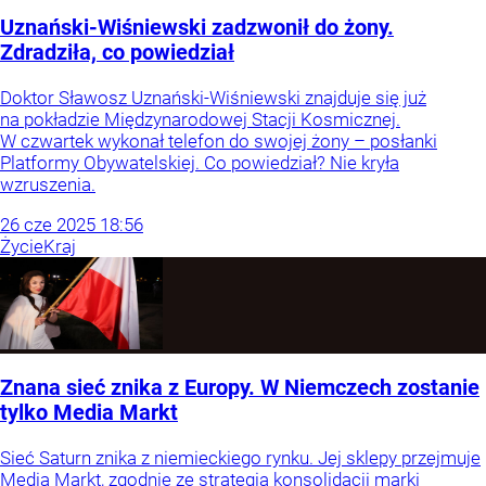
Uznański-Wiśniewski zadzwonił do żony.
Zdradziła, co powiedział
Doktor Sławosz Uznański-Wiśniewski znajduje się już
na pokładzie Międzynarodowej Stacji Kosmicznej.
W czwartek wykonał telefon do swojej żony – posłanki
Platformy Obywatelskiej. Co powiedział? Nie kryła
wzruszenia.
26
cze
2025
18:56
Życie
Kraj
Znana sieć znika z Europy. W Niemczech zostanie
tylko Media Markt
Sieć Saturn znika z niemieckiego rynku. Jej sklepy przejmuje
Media Markt, zgodnie ze strategią konsolidacji marki