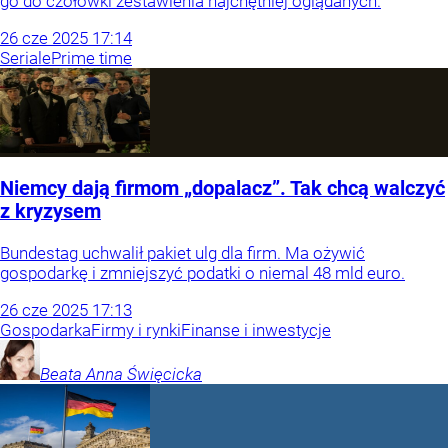
go do czołówki zestawienia najchętniej oglądanych.
26
cze
2025
17:14
Seriale
Prime time
Niemcy dają firmom „dopalacz”. Tak chcą walczyć
z kryzysem
Bundestag uchwalił pakiet ulg dla firm. Ma ożywić
gospodarkę i zmniejszyć podatki o niemal 48 mld euro.
26
cze
2025
17:13
Gospodarka
Firmy i rynki
Finanse i inwestycje
Beata Anna
Święcicka