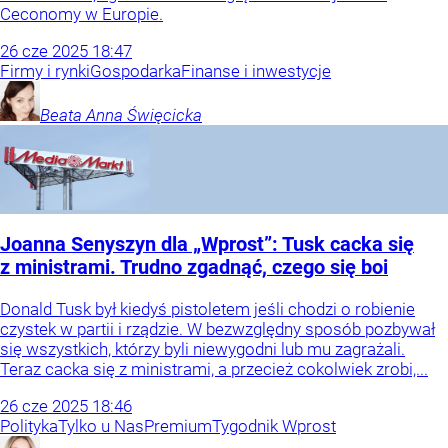
Ceconomy w Europie.
26
cze
2025
18:47
Firmy i rynki
Gospodarka
Finanse i inwestycje
Beata Anna
Święcicka
Joanna Senyszyn dla „Wprost”: Tusk cacka się
z ministrami. Trudno zgadnąć, czego się boi
Donald Tusk był kiedyś pistoletem jeśli chodzi o robienie
czystek w partii i rządzie. W bezwzględny sposób pozbywał
się wszystkich, którzy byli niewygodni lub mu zagrażali.
Teraz cacka się z ministrami, a przecież cokolwiek zrobi,...
26
cze
2025
18:46
Polityka
Tylko u Nas
Premium
Tygodnik Wprost