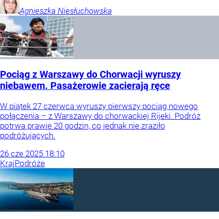
Agnieszka
Niesłuchowska
Pociąg z Warszawy do Chorwacji wyruszy
niebawem. Pasażerowie zacierają ręce
W piątek 27 czerwca wyruszy pierwszy pociąg nowego
połączenia – z Warszawy do chorwackiej Rijeki. Podróż
potrwa prawie 20 godzin, co jednak nie zraziło
podróżujących.
26
cze
2025
18:10
Kraj
Podróże