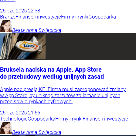
26
cze
2025
22:38
Branże
Finanse i inwestycje
Firmy i rynki
Gospodarka
Beata Anna
Święcicka
Bruksela naciska na Apple. App Store
do przebudowy według unijnych zasad
Apple pod presją KE. Firma musi zaproponować zmiany
w App Store, by uniknąć zarzutów za łamanie unijnych
przepisów o rynkach cyfrowych.
26
cze
2025
21:56
Technologie
Gospodarka
Firmy i rynki
Finanse i inwestycje
Beata Anna
Święcicka