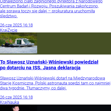
Odnaleziono ciało zaginionego dyrektora z Narodowego
Centrum Badań i Rozwoju. Poszukiwania zakończono,
ale sprawa toczy się dalej – prokuratura uruchomiła
śledztwo.
26
cze
2025
16:18
Kraj
Życie
To Sławosz Uznański-Wiśniewski powiedział
po dotarciu na ISS. Jasna deklaracja
Sławosz Uznański-Wiśniewski dotarł na Międzynarodową
Stację Kosmiczną. Polski astronauta spędzi tam co najmniej
dwa tygodnie. Tłumaczymy, co dalej.
26
cze
2025
16:18
Kraj
Nauka