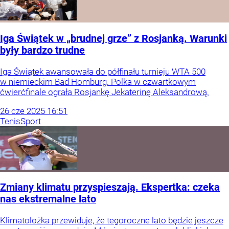
Iga Świątek w „brudnej grze” z Rosjanką. Warunki
były bardzo trudne
Iga Świątek awansowała do półfinału turnieju WTA 500
w niemieckim Bad Homburg. Polka w czwartkowym
ćwierćfinale ograła Rosjankę Jekaterinę Aleksandrową.
26
cze
2025
16:51
Tenis
Sport
Zmiany klimatu przyspieszają. Ekspertka: czeka
nas ekstremalne lato
Klimatolożka przewiduje, że tegoroczne lato będzie jeszcze