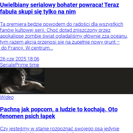
Uwielbiany serialowy bohater powraca! Teraz
fabuła skupi się tylko na nim
Ta premiera będzie powodem do radości dla wszystkich
fanów kultowej serii. Choć dotąd zniszczony przez
apokalipsę zombie świat oglądaliśmy głównie zza oceanu,
tym razem akcja przenosi się na zupełnie nowy grunt –
do Francji. W centrum...
26
cze
2025
18:06
Seriale
Prime time
Wideo
Pachną jak popcorn, a ludzie to kochają. Oto
fenomen psich łapek
Czy jesteśmy w stanie rozpoznać swojego psa jedynie