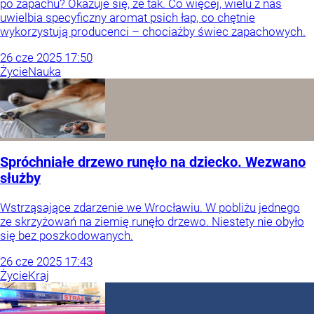
po zapachu? Okazuje się, że tak. Co więcej, wielu z nas
uwielbia specyficzny aromat psich łap, co chętnie
wykorzystują producenci – chociażby świec zapachowych.
26
cze
2025
17:50
Życie
Nauka
Spróchniałe drzewo runęło na dziecko. Wezwano
służby
Wstrząsające zdarzenie we Wrocławiu. W pobliżu jednego
ze skrzyżowań na ziemię runęło drzewo. Niestety nie obyło
się bez poszkodowanych.
26
cze
2025
17:43
Życie
Kraj