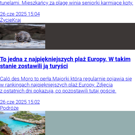
tunelami. Mieszkańcy za plagę winią seniorki karmiące koty.
26
cze
2025
15:04
Życie
Kraj
To jedna z najpiękniejszych plaż Europy. W takim
stanie zostawili ją turyści
Caló des Moro to perła Majorki która regularnie pojawia się
w rankingach najpiękniejszych plaż Europy. Zdjęcia
z ostatnich dni pokazują, co pozostawili tutaj goście.
26
cze
2025
15:02
Podróże