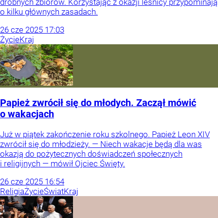
drobnych zbiorów. Korzystając z okazji leśnicy przypominają
o kilku głównych zasadach.
26
cze
2025
17:03
Życie
Kraj
Papież zwrócił się do młodych. Zaczął mówić
o wakacjach
Już w piątek zakończenie roku szkolnego. Papież Leon XIV
zwrócił się do młodzieży. — Niech wakacje będą dla was
okazją do pożytecznych doświadczeń społecznych
i religijnych — mówił Ojciec Święty.
26
cze
2025
16:54
Religia
Życie
Świat
Kraj