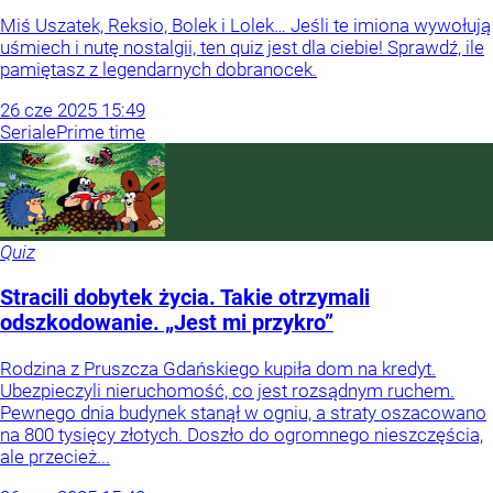
Miś Uszatek, Reksio, Bolek i Lolek… Jeśli te imiona wywołują
uśmiech i nutę nostalgii, ten quiz jest dla ciebie! Sprawdź, ile
pamiętasz z legendarnych dobranocek.
26
cze
2025
15:49
Seriale
Prime time
Quiz
Stracili dobytek życia. Takie otrzymali
odszkodowanie. „Jest mi przykro”
Rodzina z Pruszcza Gdańskiego kupiła dom na kredyt.
Ubezpieczyli nieruchomość, co jest rozsądnym ruchem.
Pewnego dnia budynek stanął w ogniu, a straty oszacowano
na 800 tysięcy złotych. Doszło do ogromnego nieszczęścia,
ale przecież...