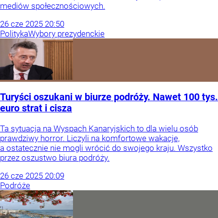
mediów społecznościowych.
26
cze
2025
20:50
Polityka
Wybory prezydenckie
Turyści oszukani w biurze podróży. Nawet 100 tys.
euro strat i cisza
Ta sytuacja na Wyspach Kanaryjskich to dla wielu osób
prawdziwy horror. Liczyli na komfortowe wakacje,
a ostatecznie nie mogli wrócić do swojego kraju. Wszystko
przez oszustwo biura podróży.
26
cze
2025
20:09
Podróże