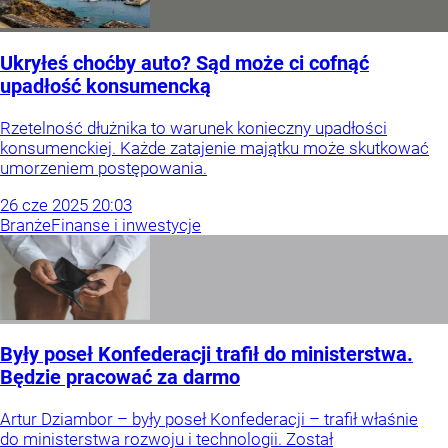
Ukryłeś choćby auto? Sąd może ci cofnąć
upadłość konsumencką
Rzetelność dłużnika to warunek konieczny upadłości
konsumenckiej. Każde zatajenie majątku może skutkować
umorzeniem postępowania.
26
cze
2025
20:03
Branże
Finanse i inwestycje
Były poseł Konfederacji trafił do ministerstwa.
Będzie pracować za darmo
Artur Dziambor – były poseł Konfederacji – trafił właśnie
do ministerstwa rozwoju i technologii. Został