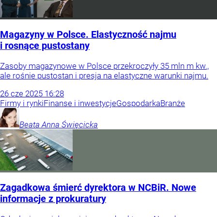
Magazyny w Polsce. Elastyczność najmu
i rosnące pustostany
Zasoby magazynowe w Polsce przekroczyły 35 mln m kw.,
ale rośnie pustostan i presja na elastyczne warunki najmu.
26
cze
2025
16:28
Firmy i rynki
Finanse i inwestycje
Gospodarka
Branże
Beata Anna
Święcicka
Zagadkowa śmierć dyrektora w NCBiR. Nowe
informacje z prokuratury