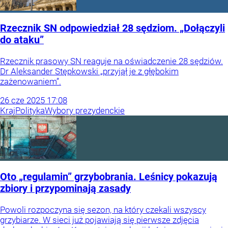
Rzecznik SN odpowiedział 28 sędziom. „Dołączyli
do ataku”
Rzecznik prasowy SN reaguje na oświadczenie 28 sędziów.
Dr Aleksander Stępkowski „przyjął je z głębokim
zażenowaniem”.
26
cze
2025
17:08
Kraj
Polityka
Wybory prezydenckie
Oto „regulamin” grzybobrania. Leśnicy pokazują
zbiory i przypominają zasady
Powoli rozpoczyna się sezon, na który czekali wszyscy
grzybiarze. W sieci już pojawiają się pierwsze zdjęcia