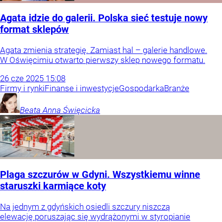
Agata idzie do galerii. Polska sieć testuje nowy
format sklepów
Agata zmienia strategię. Zamiast hal – galerie handlowe.
W Oświęcimiu otwarto pierwszy sklep nowego formatu.
26
cze
2025
15:08
Firmy i rynki
Finanse i inwestycje
Gospodarka
Branże
Beata Anna
Święcicka
Plaga szczurów w Gdyni. Wszystkiemu winne
staruszki karmiące koty
Na jednym z gdyńskich osiedli szczury niszczą
elewację poruszając się wydrążonymi w styropianie