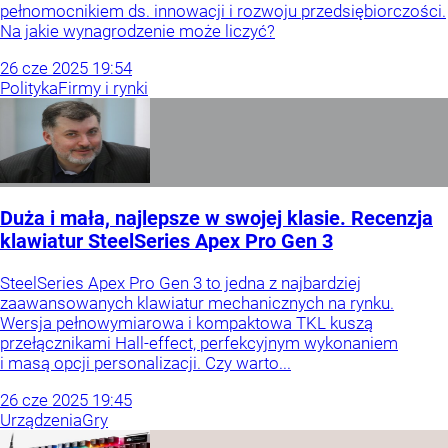
pełnomocnikiem ds. innowacji i rozwoju przedsiębiorczości.
Na jakie wynagrodzenie może liczyć?
26
cze
2025
19:54
Polityka
Firmy i rynki
Duża i mała, najlepsze w swojej klasie. Recenzja
klawiatur SteelSeries Apex Pro Gen 3
SteelSeries Apex Pro Gen 3 to jedna z najbardziej
zaawansowanych klawiatur mechanicznych na rynku.
Wersja pełnowymiarowa i kompaktowa TKL kuszą
przełącznikami Hall-effect, perfekcyjnym wykonaniem
i masą opcji personalizacji. Czy warto...
26
cze
2025
19:45
Urządzenia
Gry