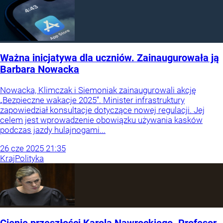
Ważna inicjatywa dla uczniów. Zainaugurowała ją
Barbara Nowacka
Nowacka, Klimczak i Siemoniak zainaugurowali akcję
„Bezpieczne wakacje 2025”. Minister infrastruktury
zapowiedział konsultacje dotyczące nowej regulacji. Jej
celem jest wprowadzenie obowiązku używania kasków
podczas jazdy hulajnogami...
26
cze
2025
21:35
Kraj
Polityka