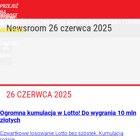
PRZEJDŹ
NA
WPROST
STRONĘ
WIADOMOŚCI
POLITYKA
BIZNES
DOM
ZDROWIE
ROZRYWKA
TYGODN
GŁÓWNĄ
Newsroom
26 czerwca 2025
UBSKRYBUJ
ZALOGUJ
MENU
26 CZERWCA 2025
Ogromna kumulacja w Lotto! Do wygrania 10 mln
złotych
Czwartkowe losowanie Lotto bez szóstek. Kumulacja
rośnie.