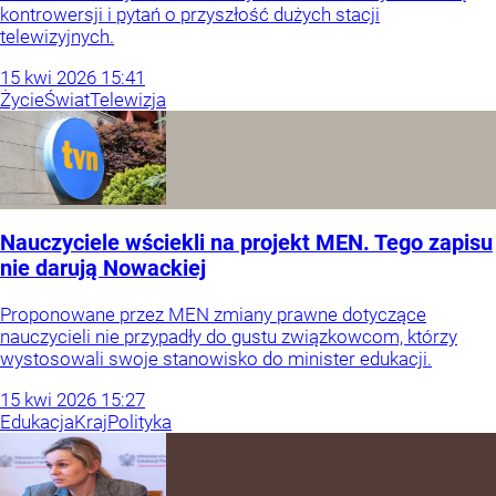
kontrowersji i pytań o przyszłość dużych stacji
telewizyjnych.
15
kwi
2026
15:41
Życie
Świat
Telewizja
Nauczyciele wściekli na projekt MEN. Tego zapisu
nie darują Nowackiej
Proponowane przez MEN zmiany prawne dotyczące
nauczycieli nie przypadły do gustu związkowcom, którzy
wystosowali swoje stanowisko do minister edukacji.
15
kwi
2026
15:27
Edukacja
Kraj
Polityka