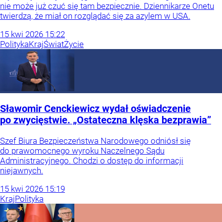
nie może już czuć się tam bezpiecznie. Dziennikarze Onetu
twierdzą, że miał on rozglądać się za azylem w USA.
15
kwi
2026
15:22
Polityka
Kraj
Świat
Życie
Sławomir Cenckiewicz wydał oświadczenie
po zwycięstwie. „Ostateczna klęska bezprawia”
Szef Biura Bezpieczeństwa Narodowego odniósł się
do prawomocnego wyroku Naczelnego Sądu
Administracyjnego. Chodzi o dostęp do informacji
niejawnych.
15
kwi
2026
15:19
Kraj
Polityka