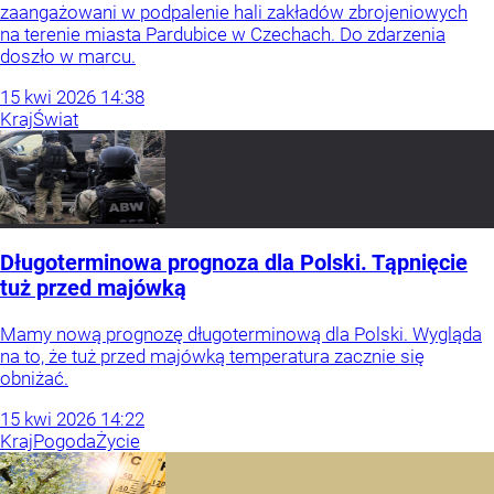
zaangażowani w podpalenie hali zakładów zbrojeniowych
na terenie miasta Pardubice w Czechach. Do zdarzenia
doszło w marcu.
15
kwi
2026
14:38
Kraj
Świat
Długoterminowa prognoza dla Polski. Tąpnięcie
tuż przed majówką
Mamy nową prognozę długoterminową dla Polski. Wygląda
na to, że tuż przed majówką temperatura zacznie się
obniżać.
15
kwi
2026
14:22
Kraj
Pogoda
Życie