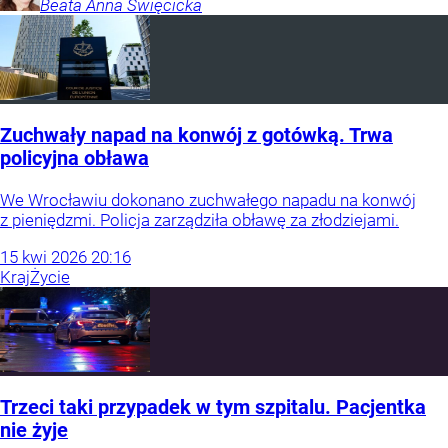
Beata Anna
Święcicka
Zuchwały napad na konwój z gotówką. Trwa
policyjna obława
We Wrocławiu dokonano zuchwałego napadu na konwój
z pieniędzmi. Policja zarządziła obławę za złodziejami.
15
kwi
2026
20:16
Kraj
Życie
Trzeci taki przypadek w tym szpitalu. Pacjentka
nie żyje