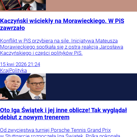
Kaczyński wściekły na Morawieckiego. W PiS
zawrzało
Konflikt w PiS przybiera na sile. Inicjatywa Mateusza
Morawieckiego spotkała się z ostrą reakcją Jarosława
Kaczyńskiego i części polityków PiS.
15
kwi
2026
21:24
Kraj
Polityka
Oto Iga Świątek i jej inne oblicze! Tak wyglądał
debiut z nowym trenerem
Od zwycięstwa turniej Porsche Tennis Grand Prix
w Stuttgarcie rozpoczęła Iga Świątek. Polka pokonała