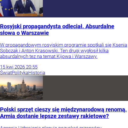
Rosyjski propagandysta odleciał. Absurdalne
słowa o Warszawie
W propagandowym rosyjskim programie spotkali się Ksenia
Sobczak i Anton Krasowski. Ten drugi wygłosił kilka
absurdalnych tez na temat Kijowa i Warszawy.
15
kwi
2026
20:55
Świat
Polityka
Historia
Polski sprzęt cieszy się międzynarodową renomą.
Armia dostanie lepsze zestawy rakietowe?