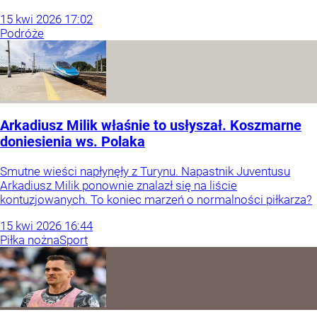
15
kwi
2026
17:02
Podróże
Arkadiusz Milik właśnie to usłyszał. Koszmarne
doniesienia ws. Polaka
Smutne wieści napłynęły z Turynu. Napastnik Juventusu
Arkadiusz Milik ponownie znalazł się na liście
kontuzjowanych. To koniec marzeń o normalności piłkarza?
15
kwi
2026
16:44
Piłka nożna
Sport