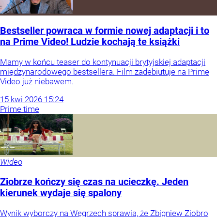
Bestseller powraca w formie nowej adaptacji i to
na Prime Video! Ludzie kochają te książki
Mamy w końcu teaser do kontynuacji brytyjskiej adaptacji
międzynarodowego bestsellera. Film zadebiutuje na Prime
Video już niebawem.
15
kwi
2026
15:24
Prime time
Wideo
Ziobrze kończy się czas na ucieczkę. Jeden
kierunek wydaje się spalony
Wynik wyborczy na Węgrzech sprawia, że Zbigniew Ziobro