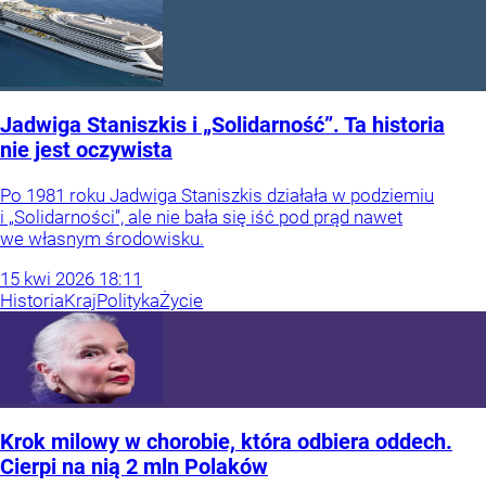
Jadwiga Staniszkis i „Solidarność”. Ta historia
nie jest oczywista
Po 1981 roku Jadwiga Staniszkis działała w podziemiu
i „Solidarności”, ale nie bała się iść pod prąd nawet
we własnym środowisku.
15
kwi
2026
18:11
Historia
Kraj
Polityka
Życie
Krok milowy w chorobie, która odbiera oddech.
Cierpi na nią 2 mln Polaków