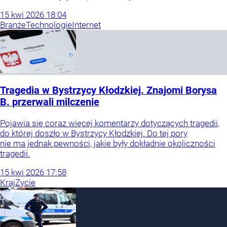
15
kwi
2026
18:04
Branże
Technologie
Internet
Tragedia w Bystrzycy Kłodzkiej. Znajomi Borysa
B. przerwali milczenie
Pojawia się coraz więcej komentarzy dotyczących tragedii,
do której doszło w Bystrzycy Kłodzkiej. Do tej pory
nie ma jednak pewności, jakie były dokładnie okoliczności
tragedii.
15
kwi
2026
17:58
Kraj
Życie