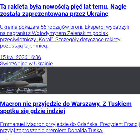
Ta rakieta była nowością pięć lat temu. Nagle
została zaprezentowana przez Ukrainę
Ukraina pokazała 56 rodzajów broni. Eksperci wypatrzyli
na nagraniu z Wołodymyrem Zełeńskim pocisk
przeciwlotniczy „Koral”. Szczegóły dotyczące rakiety
pozostają tajemnicą.
15
kwi
2026
16:36
Świat
Wojna w Ukrainie
Macron nie przyjedzie do Warszawy. Z Tuskiem
spotka się gdzie indziej
Emmanuel Macron przyjedzie do Gdańska. Prezydent Francji
przyjął zaproszenie premiera Donalda Tuska.