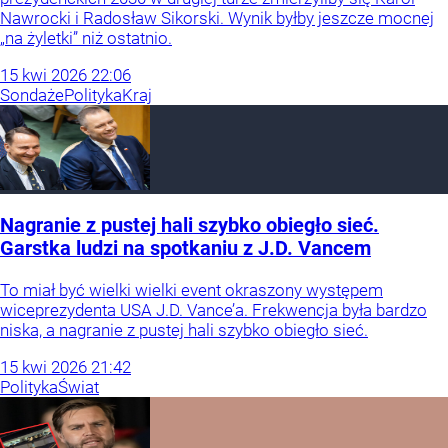
Nawrocki i Radosław Sikorski. Wynik byłby jeszcze mocnej
„na żyletki” niż ostatnio.
15
kwi
2026
22:06
Sondaże
Polityka
Kraj
Nagranie z pustej hali szybko obiegło sieć.
Garstka ludzi na spotkaniu z J.D. Vancem
To miał być wielki wielki event okraszony występem
wiceprezydenta USA J.D. Vance’a. Frekwencja była bardzo
niska, a nagranie z pustej hali szybko obiegło sieć.
15
kwi
2026
21:42
Polityka
Świat