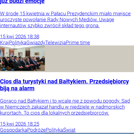
już budzi emocje
W środę 15 kwietnia w Pałacu Prezydenckim miało miejsce
uroczyste powołanie Rady Nowych Mediów. Uwagę
internautów szybko zwrócił skład tego grona.
15
kwi
2026
18:38
Kraj
Polityka
Gwiazdy
Telewizja
Prime time
Cios dla turystyki nad Bałtykiem. Przedsiębiorcy
biją na alarm
Gorąco nad Bałtykiem i to wcale nie z powodu pogody. Sąd
w Niemczech zakazał handlu w niedziele w nadmorskich
kurortach. To cios dla lokalnych przedsiębiorców.
15
kwi
2026
18:25
Gospodarka
Podróże
Polityka
Świat