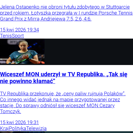
Jelena Ostapenko nie obroni tytułu zdobytego w Stuttgarcie
przed rokiem. Łotyszka przegrała w I rundzie Porsche Tennis
Grand Prix z Mirrą Andriejewą 7:5, 2:6, 4:6.
15
kwi
2026
19:34
Tenis
Sport
Wiceszef MON uderzył w TV Republika. „Tak się
nie powinno kłamać”
TV Republika przekonuje, że „ceny paliw rujnują Polaków”.
Co innego widać jednak na mapie przygotowanej przez
stację. Do sprawy odniósł się wiceszef MON Cezary
Tomczyk.
15
kwi
2026
19:31
Kraj
Polityka
Telewizja