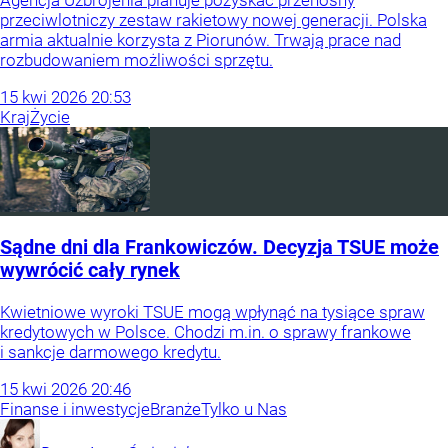
Agencja Uzbrojenia planuje pozyskać przenośny
przeciwlotniczy zestaw rakietowy nowej generacji. Polska
armia aktualnie korzysta z Piorunów. Trwają prace nad
rozbudowaniem możliwości sprzętu.
15
kwi
2026
20:53
Kraj
Życie
Sądne dni dla Frankowiczów. Decyzja TSUE może
wywrócić cały rynek
Kwietniowe wyroki TSUE mogą wpłynąć na tysiące spraw
kredytowych w Polsce. Chodzi m.in. o sprawy frankowe
i sankcje darmowego kredytu.
15
kwi
2026
20:46
Finanse i inwestycje
Branże
Tylko u Nas