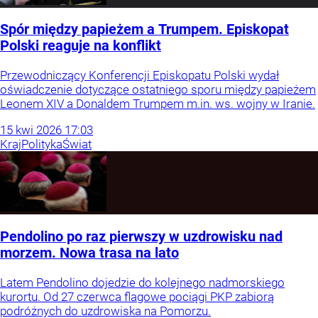
Spór między papieżem a Trumpem. Episkopat
Polski reaguje na konflikt
Przewodniczący Konferencji Episkopatu Polski wydał
oświadczenie dotyczące ostatniego sporu między papieżem
Leonem XIV a Donaldem Trumpem m.in. ws. wojny w Iranie.
15
kwi
2026
17:03
Kraj
Polityka
Świat
Pendolino po raz pierwszy w uzdrowisku nad
morzem. Nowa trasa na lato
Latem Pendolino dojedzie do kolejnego nadmorskiego
kurortu. Od 27 czerwca flagowe pociągi PKP zabiorą
podróżnych do uzdrowiska na Pomorzu.