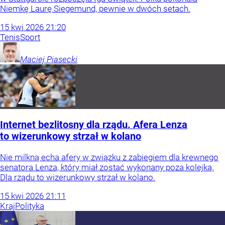
Niemkę Laurę Siegemund, pewnie w dwóch setach.
15
kwi
2026
21:20
Tenis
Sport
Maciej
Piasecki
Internet bezlitosny dla rządu. Afera Lenza
to wizerunkowy strzał w kolano
Nie milkną echa afery w związku z zabiegiem dla krewnego
senatora Lenza, który miał zostać wykonany poza kolejką.
Dla rządu to wizerunkowy strzał w kolano.
15
kwi
2026
21:11
Kraj
Polityka