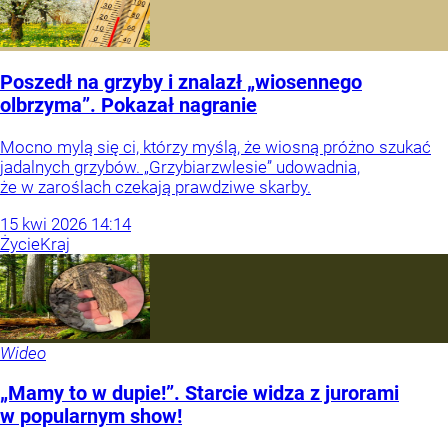
Poszedł na grzyby i znalazł „wiosennego
olbrzyma”. Pokazał nagranie
Mocno mylą się ci, którzy myślą, że wiosną próżno szukać
jadalnych grzybów. „Grzybiarzwlesie” udowadnia,
że w zaroślach czekają prawdziwe skarby.
15
kwi
2026
14:14
Życie
Kraj
Wideo
„Mamy to w dupie!”. Starcie widza z jurorami
w popularnym show!