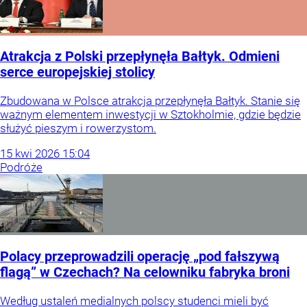
Atrakcja z Polski przepłynęła Bałtyk. Odmieni
serce europejskiej stolicy
Zbudowana w Polsce atrakcja przepłynęła Bałtyk. Stanie się
ważnym elementem inwestycji w Sztokholmie, gdzie będzie
służyć pieszym i rowerzystom.
15
kwi
2026
15:04
Podróże
Polacy przeprowadzili operację „pod fałszywą
flagą” w Czechach? Na celowniku fabryka broni
Według ustaleń medialnych polscy studenci mieli być