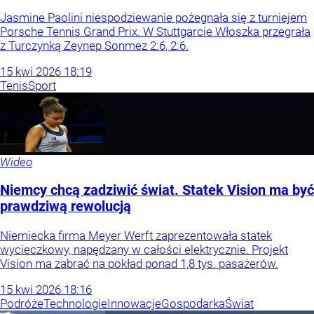
Jasmine Paolini niespodziewanie pożegnała się z turniejem
Porsche Tennis Grand Prix. W Stuttgarcie Włoszka przegrała
z Turczynką Zeynep Sonmez 2:6, 2:6.
15
kwi
2026
18:19
Tenis
Sport
Wideo
Niemcy chcą zadziwić świat. Statek Vision ma być
prawdziwą rewolucją
Niemiecka firma Meyer Werft zaprezentowała statek
wycieczkowy, napędzany w całości elektrycznie. Projekt
Vision ma zabrać na pokład ponad 1,8 tys. pasażerów.
15
kwi
2026
18:16
Podróże
Technologie
Innowacje
Gospodarka
Świat