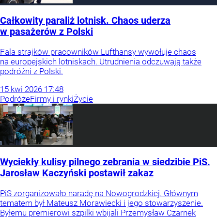
Całkowity paraliż lotnisk. Chaos uderza
w pasażerów z Polski
Fala strajków pracowników Lufthansy wywołuje chaos
na europejskich lotniskach. Utrudnienia odczuwają także
podróżni z Polski.
15
kwi
2026
17:48
Podróże
Firmy i rynki
Życie
Wyciekły kulisy pilnego zebrania w siedzibie PiS.
Jarosław Kaczyński postawił zakaz
PiS zorganizowało naradę na Nowogrodzkiej. Głównym
tematem był Mateusz Morawiecki i jego stowarzyszenie.
Byłemu premierowi szpilki wbijali Przemysław Czarnek