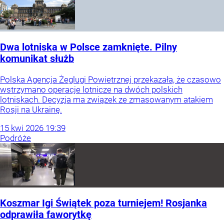
Dwa lotniska w Polsce zamknięte. Pilny
komunikat służb
Polska Agencja Żeglugi Powietrznej przekazała, że czasowo
wstrzymano operacje lotnicze na dwóch polskich
lotniskach. Decyzja ma związek ze zmasowanym atakiem
Rosji na Ukrainę.
15
kwi
2026
19:39
Podróże
Koszmar Igi Świątek poza turniejem! Rosjanka
odprawiła faworytkę