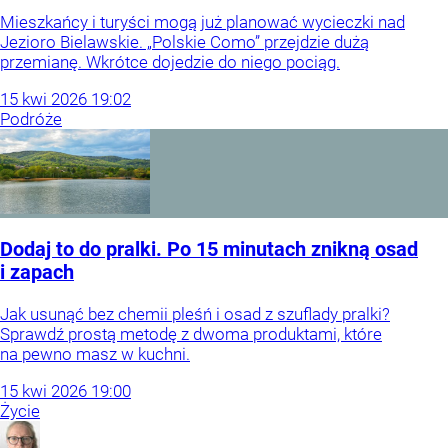
Mieszkańcy i turyści mogą już planować wycieczki nad
Jezioro Bielawskie. „Polskie Como” przejdzie dużą
przemianę. Wkrótce dojedzie do niego pociąg.
15
kwi
2026
19:02
Podróże
Dodaj to do pralki. Po 15 minutach znikną osad
i zapach
Jak usunąć bez chemii pleśń i osad z szuflady pralki?
Sprawdź prostą metodę z dwoma produktami, które
na pewno masz w kuchni.
15
kwi
2026
19:00
Życie