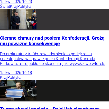
15
kwi
2026
16:23
Świat
Kraj
Polityka
Ciemne chmury nad posłem Konfederacji. Grożą
mu poważne konsekwencje
Do prokuratury trafiło zawiadomienie o podejrzeniu
przestępstwa w sprawie posła Konfederacji Konrada
Berkowicza. To pokłosie skandalu, jaki wywołał we wtorek.
15
kwi
2026
16:18
Kraj
Polityka