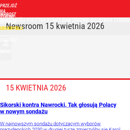
PRZEJDŹ
NA
WPROST
STRONĘ
WIADOMOŚCI
POLITYKA
BIZNES
DOM
ZDROWIE
ROZRYWKA
TYGODN
GŁÓWNĄ
Newsroom
15 kwietnia 2026
UBSKRYBUJ
ZALOGUJ
MENU
15 KWIETNIA 2026
Sikorski kontra Nawrocki. Tak głosują Polacy
w nowym sondażu
W najnowszym sondażu dotyczącym wyborów
prezydenckich 2030 w drugiej turze zmierzyliby się Karol