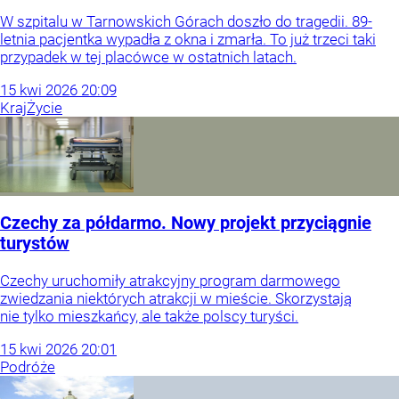
W szpitalu w Tarnowskich Górach doszło do tragedii. 89-
letnia pacjentka wypadła z okna i zmarła. To już trzeci taki
przypadek w tej placówce w ostatnich latach.
15
kwi
2026
20:09
Kraj
Życie
Czechy za półdarmo. Nowy projekt przyciągnie
turystów
Czechy uruchomiły atrakcyjny program darmowego
zwiedzania niektórych atrakcji w mieście. Skorzystają
nie tylko mieszkańcy, ale także polscy turyści.
15
kwi
2026
20:01
Podróże