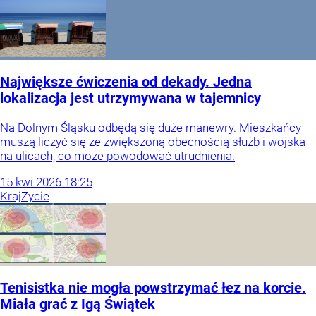
Największe ćwiczenia od dekady. Jedna
lokalizacja jest utrzymywana w tajemnicy
Na Dolnym Śląsku odbędą się duże manewry. Mieszkańcy
muszą liczyć się ze zwiększoną obecnością służb i wojska
na ulicach, co może powodować utrudnienia.
15
kwi
2026
18:25
Kraj
Życie
Tenisistka nie mogła powstrzymać łez na korcie.
Miała grać z Igą Świątek