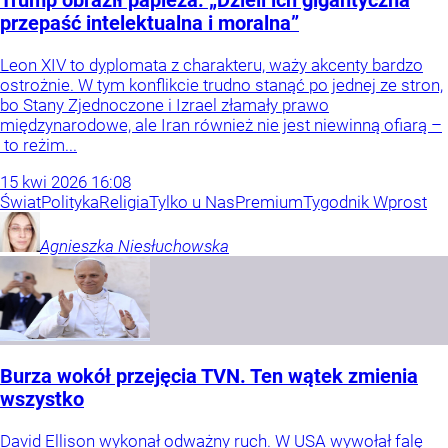
Trump obraził papieża. „Dzieli ich gigantyczna
przepaść intelektualna i moralna”
Leon XIV to dyplomata z charakteru, waży akcenty bardzo
ostrożnie. W tym konflikcie trudno stanąć po jednej ze stron,
bo Stany Zjednoczone i Izrael złamały prawo
międzynarodowe, ale Iran również nie jest niewinną ofiarą –
to reżim...
15
kwi
2026
16:08
Świat
Polityka
Religia
Tylko u Nas
Premium
Tygodnik Wprost
Agnieszka
Niesłuchowska
Burza wokół przejęcia TVN. Ten wątek zmienia
wszystko
David Ellison wykonał odważny ruch. W USA wywołał falę