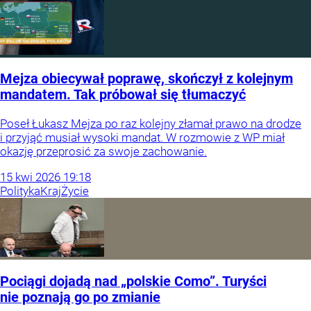
Mejza obiecywał poprawę, skończył z kolejnym
mandatem. Tak próbował się tłumaczyć
Poseł Łukasz Mejza po raz kolejny złamał prawo na drodze
i przyjąć musiał wysoki mandat. W rozmowie z WP miał
okazję przeprosić za swoje zachowanie.
15
kwi
2026
19:18
Polityka
Kraj
Życie
Pociągi dojadą nad „polskie Como”. Turyści
nie poznają go po zmianie