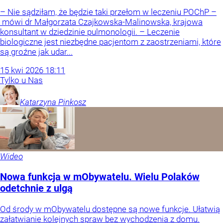
– Nie sądziłam, że będzie taki przełom w leczeniu POChP –
mówi dr Małgorzata Czajkowska-Malinowska, krajowa
konsultant w dziedzinie pulmonologii. – Leczenie
biologiczne jest niezbędne pacjentom z zaostrzeniami, które
są groźne jak udar...
15
kwi
2026
18:11
Tylko u Nas
Katarzyna
Pinkosz
Wideo
Nowa funkcja w mObywatelu. Wielu Polaków
odetchnie z ulgą
Od środy w mObywatelu dostępne są nowe funkcje. Ułatwią
załatwianie kolejnych spraw bez wychodzenia z domu.