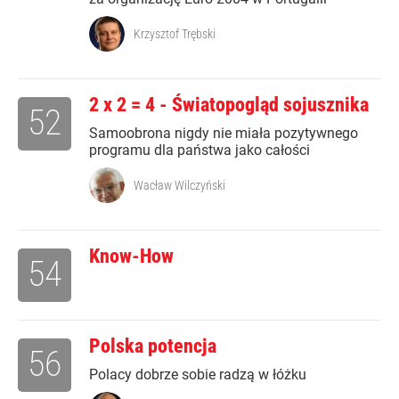
Krzysztof Trębski
2 x 2 = 4 - Światopogląd sojusznika
52
Samoobrona nigdy nie miała pozytywnego
programu dla państwa jako całości
Wacław Wilczyński
Know-How
54
Polska potencja
56
Polacy dobrze sobie radzą w łóżku