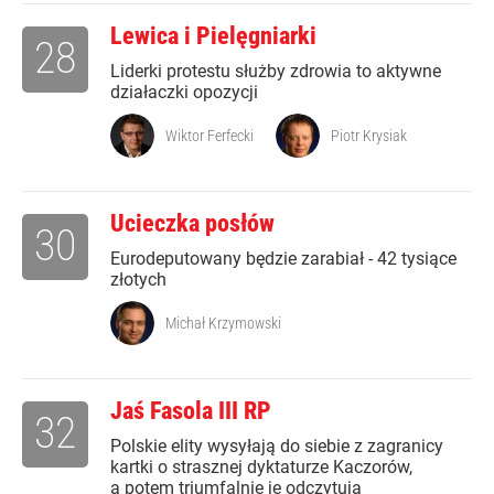
Lewica i Pielęgniarki
28
Liderki protestu służby zdrowia to aktywne
działaczki opozycji
Wiktor Ferfecki
Piotr Krysiak
Ucieczka posłów
30
Eurodeputowany będzie zarabiał - 42 tysiące
złotych
Michał Krzymowski
Jaś Fasola III RP
32
Polskie elity wysyłają do siebie z zagranicy
kartki o strasznej dyktaturze Kaczorów,
a potem triumfalnie je odczytują