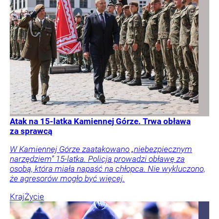
Atak na 15-latka Kamiennej Górze. Trwa obława
za sprawcą
W Kamiennej Górze zaatakowano „niebezpiecznym
narzędziem” 15-latka. Policja prowadzi obławę za
osobą, która miała napaść na chłopca. Nie wykluczono,
że agresorów mogło być więcej.
Kraj
Życie