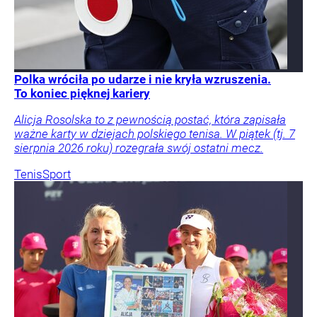
Polka wróciła po udarze i nie kryła wzruszenia.
To koniec pięknej kariery
Alicja Rosolska to z pewnością postać, która zapisała
ważne karty w dziejach polskiego tenisa. W piątek (tj. 7
sierpnia 2026 roku) rozegrała swój ostatni mecz.
Tenis
Sport