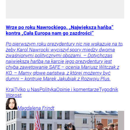
Wrze po roku Nawrockiego. „Największa hańba”
kontra „Cała Europa nam go zazdrości”
Po pierwszym roku prezydentury nic nie wskazuje na to,
żeby Karol Nawrocki wyciszył spory między dwoma
zwaśnionymi politycznymi obozami. – Dotychczas
największą hańbą na karcie jego prezydentury jest
chyba zawetowanie SAFE – ocenia Mariusz Witczak z
KO. – Mamy głowę państwa, z której możemy być
dumni – kontruje Marek Jakubiak z Rozwoju Plus.
Kraj
Tylko u Nas
Polityka
Opinie i komentarze
Tygodnik
Wprost
Magdalena
Frindt