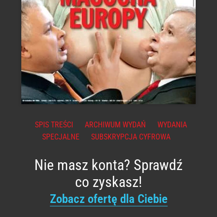
SPIS TREŚCI
ARCHIWUM WYDAŃ
WYDANIA
SPECJALNE
SUBSKRYPCJA CYFROWA
Nie masz konta? Sprawdź
co zyskasz!
Zobacz ofertę dla Ciebie