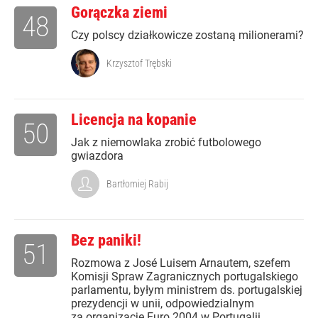
Gorączka ziemi
48
Czy polscy działkowicze zostaną milionerami?
Krzysztof Trębski
Licencja na kopanie
50
Jak z niemowlaka zrobić futbolowego
gwiazdora
Bartłomiej Rabij
Bez paniki!
51
Rozmowa z José Luisem Arnautem, szefem
Komisji Spraw Zagranicznych portugalskiego
parlamentu, byłym ministrem ds. portugalskiej
prezydencji w unii, odpowiedzialnym
za organizację Euro 2004 w Portugalii