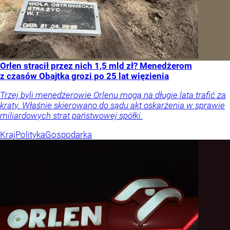
Orlen stracił przez nich 1,5 mld zł? Menedżerom
z czasów Obajtka grozi po 25 lat więzienia
Trzej byli menedżerowie Orlenu mogą na długie lata trafić za
kraty. Właśnie skierowano do sądu akt oskarżenia w sprawie
miliardowych strat państwowej spółki.
Kraj
Polityka
Gospodarka