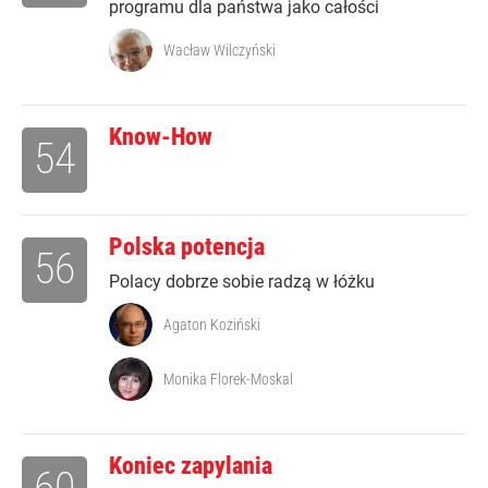
programu dla państwa jako całości
Wacław Wilczyński
Know-How
54
Polska potencja
56
Polacy dobrze sobie radzą w łóżku
Agaton Koziński
Monika Florek-Moskal
Koniec zapylania
60