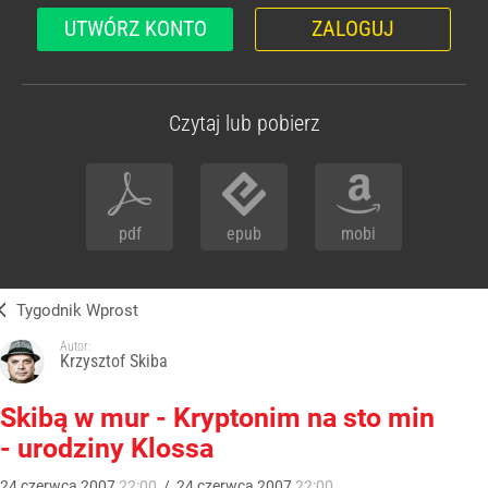
UTWÓRZ KONTO
ZALOGUJ
Czytaj lub pobierz
pdf
epub
mobi
Tygodnik Wprost
Autor:
Krzysztof Skiba
Skibą w mur - Kryptonim na sto min
- urodziny Klossa
24
czerwca
2007
22:00
/
24
czerwca
2007
22:00