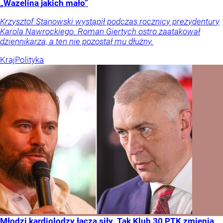
„Wazelina jakich mało”
Krzysztof Stanowski wystąpił podczas rocznicy prezydentury
Karola Nawrockiego. Roman Giertych ostro zaatakował
dziennikarza, a ten nie pozostał mu dłużny.
Kraj
Polityka
Młodzi kardiolodzy łączą siły. Tak Klub 30 PTK zmienia