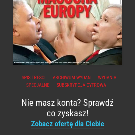
SPIS TREŚCI
ARCHIWUM WYDAŃ
WYDANIA
SPECJALNE
SUBSKRYPCJA CYFROWA
Nie masz konta? Sprawdź
co zyskasz!
Zobacz ofertę dla Ciebie