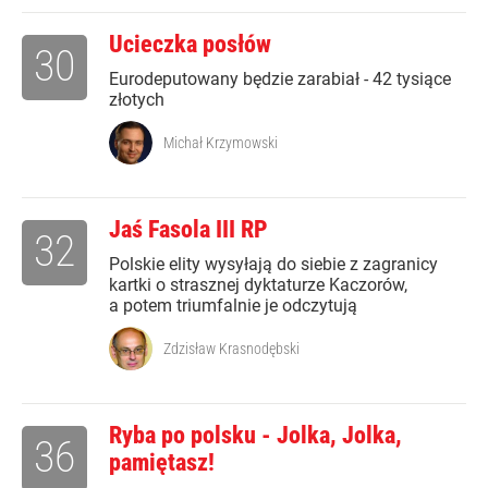
Ucieczka posłów
30
Eurodeputowany będzie zarabiał - 42 tysiące
złotych
Michał Krzymowski
Jaś Fasola III RP
32
Polskie elity wysyłają do siebie z zagranicy
kartki o strasznej dyktaturze Kaczorów,
a potem triumfalnie je odczytują
Zdzisław Krasnodębski
Ryba po polsku - Jolka, Jolka,
36
pamiętasz!