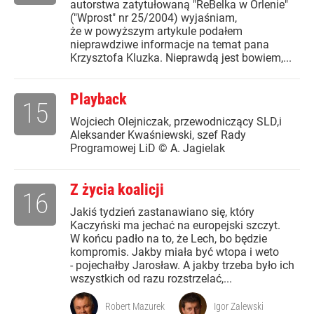
autorstwa zatytułowaną "ReBelka w Orlenie"
("Wprost" nr 25/2004) wyjaśniam,
że w powyższym artykule podałem
nieprawdziwe informacje na temat pana
Krzysztofa Kluzka. Nieprawdą jest bowiem,...
Playback
15
Wojciech Olejniczak, przewodniczący SLD,i
Aleksander Kwaśniewski, szef Rady
Programowej LiD © A. Jagielak
Z życia koalicji
16
Jakiś tydzień zastanawiano się, który
Kaczyński ma jechać na europejski szczyt.
W końcu padło na to, że Lech, bo będzie
kompromis. Jakby miała być wtopa i weto
- pojechałby Jarosław. A jakby trzeba było ich
wszystkich od razu rozstrzelać,...
Robert Mazurek
Igor Zalewski