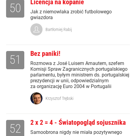
Licencja na kopanie
50
Jak z niemowlaka zrobić futbolowego
gwiazdora
Bartłomiej Rabij
Bez paniki!
51
Rozmowa z José Luisem Arnautem, szefem
Komisji Spraw Zagranicznych portugalskiego
parlamentu, byłym ministrem ds. portugalskiej
prezydencji w unii, odpowiedzialnym
za organizację Euro 2004 w Portugalii
Krzysztof Trębski
2 x 2 = 4 - Światopogląd sojusznika
52
Samoobrona nigdy nie miała pozytywnego