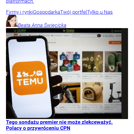
platformach.
Firmy i rynki
Gospodarka
Twój portfel
Tylko u Nas
Beata Anna
Święcicka
Tego sondażu premier nie może zlekceważyć.
Polacy o przywróceniu CPN