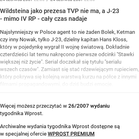
Wildsteina jako prezesa TVP nie ma, a J-23
- mimo IV RP - cały czas nadaje
Najsłynniejszy w Polsce agent to nie żaden Bolek, Ketman
czy inny Nowak, tylko J-23, dzielny kapitan Hans Kloss,
który w pojedynkę wygrał II wojnę światową. Dokładnie
czterdzieści lat temu nakręcono pierwsze odcinki "Stawki
większej niż życie". Serial doczekał się tytułu "serialu
wszech czasów". Zamiast się stać rdzewiejącym rupieciem,
który pokrywa się kolejną warstwą kurzu na półce z innymi
filmami propagandowymi, do dziś budzi emocje.
Więcej możesz przeczytać w
26/2007 wydaniu
tygodnika Wprost
.
Archiwalne wydania tygodnika Wprost dostępne są
w specjalnej ofercie
WPROST PREMIUM