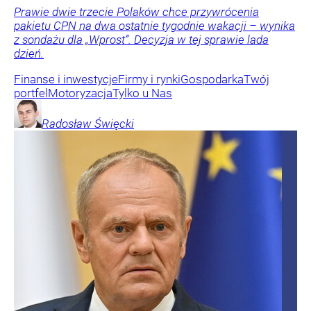
Prawie dwie trzecie Polaków chce przywrócenia
pakietu CPN na dwa ostatnie tygodnie wakacji – wynika
z sondażu dla „Wprost”. Decyzja w tej sprawie lada
dzień.
Finanse i inwestycje
Firmy i rynki
Gospodarka
Twój
portfel
Motoryzacja
Tylko u Nas
Radosław
Święcki