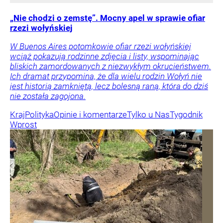
„Nie chodzi o zemstę”. Mocny apel w sprawie ofiar
rzezi wołyńskiej
W Buenos Aires potomkowie ofiar rzezi wołyńskiej
wciąż pokazują rodzinne zdjęcia i listy, wspominając
bliskich zamordowanych z niezwykłym okrucieństwem.
Ich dramat przypomina, że dla wielu rodzin Wołyń nie
jest historią zamkniętą, lecz bolesną raną, która do dziś
nie została zagojona.
Kraj
Polityka
Opinie i komentarze
Tylko u Nas
Tygodnik
Wprost