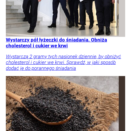
Wystarczy pół łyżeczki do śniadania. Obniża
cholesterol i cukier we krwi
Wystarczą 2 gramy tych nasionek dziennie, by obniżyć
cholesterol i cukier we krwi. Sprawdź, w jaki sposób
dodać je do porannego śniadania