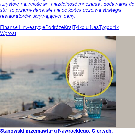
turystów, naiwność ani niezdolność mnożenia i dodawania do
stu. To przemyślana, ale nie do końca uczciwa strategia
restauratorów ukrywających ceny.
Finanse i inwestycje
Podróże
Kraj
Tylko u Nas
Tygodnik
Wprost
Stanowski przemawiał u Nawrockiego. Giertych: