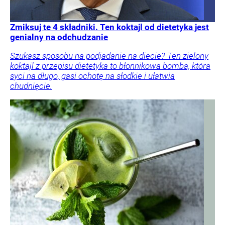
Zmiksuj te 4 składniki. Ten koktajl od dietetyka jest
genialny na odchudzanie
Szukasz sposobu na podjadanie na diecie? Ten zielony
koktajl z przepisu dietetyka to błonnikowa bomba, która
syci na długo, gasi ochotę na słodkie i ułatwia
chudnięcie.