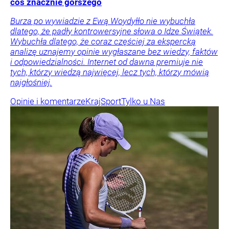
coś znacznie gorszego
Burza po wywiadzie z Ewą Woydyłło nie wybuchła
dlatego, że padły kontrowersyjne słowa o Idze Świątek.
Wybuchła dlatego, że coraz częściej za ekspercką
analizę uznajemy opinie wygłaszane bez wiedzy, faktów
i odpowiedzialności. Internet od dawna premiuje nie
tych, którzy wiedzą najwięcej, lecz tych, którzy mówią
najgłośniej.
Opinie i komentarze
Kraj
Sport
Tylko u Nas