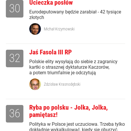
Ucieczka posłów
30
Eurodeputowany będzie zarabiał - 42 tysiące
złotych
Michał Krzymowski
Jaś Fasola III RP
32
Polskie elity wysyłają do siebie z zagranicy
kartki o strasznej dyktaturze Kaczorów,
a potem triumfalnie je odczytują
Zdzisław Krasnodębski
Ryba po polsku - Jolka, Jolka,
36
pamiętasz!
Polityka w Polsce jest uczuciowa. Trzeba tylko
dokładnie wykalkulować, kiedy się oburzyć,