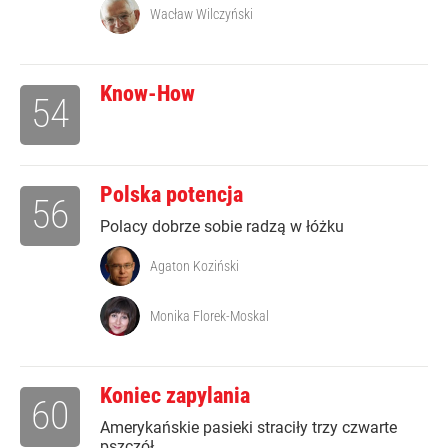
Wacław Wilczyński
Know-How
54
Polska potencja
56
Polacy dobrze sobie radzą w łóżku
Agaton Koziński
Monika Florek-Moskal
Koniec zapylania
60
Amerykańskie pasieki straciły trzy czwarte
pszczół