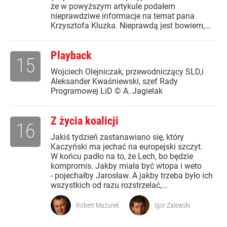
że w powyższym artykule podałem
nieprawdziwe informacje na temat pana
Krzysztofa Kluzka. Nieprawdą jest bowiem,...
Playback
15
Wojciech Olejniczak, przewodniczący SLD,i
Aleksander Kwaśniewski, szef Rady
Programowej LiD © A. Jagielak
Z życia koalicji
16
Jakiś tydzień zastanawiano się, który
Kaczyński ma jechać na europejski szczyt.
W końcu padło na to, że Lech, bo będzie
kompromis. Jakby miała być wtopa i weto
- pojechałby Jarosław. A jakby trzeba było ich
wszystkich od razu rozstrzelać,...
Robert Mazurek
Igor Zalewski