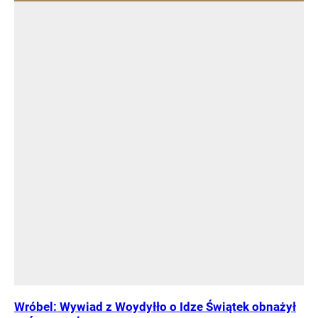
Wróbel: Wywiad z Woydyłło o Idze Świątek obnażył