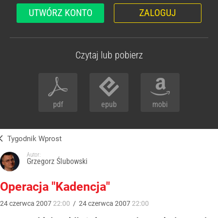
UTWÓRZ KONTO
ZALOGUJ
Czytaj lub pobierz
pdf
epub
mobi
Tygodnik Wprost
Autor:
Grzegorz Ślubowski
Operacja "Kadencja"
24
czerwca
2007
22:00
/
24
czerwca
2007
22:00