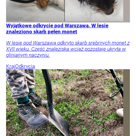
Wyjątkowe odkrycie pod Warszawą. W lesie
znaleziono skarb pełen monet
W lesie pod Warszawą odkryto skarb srebrnych monet z
XVII wieku. Część znaleziska wciąż pozostaje ukryta w
glinianym naczyniu.
Kraj
Odkrycia