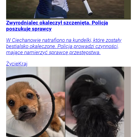
Zwyrodnialec okaleczył szczenięta. Policja
poszukuje sprawcy
W Ciechanowie natrafiono na kundelki, które zostały
bestialsko okaleczone. Policja prowadzi czynności,
mające namierzyć sprawcę przestępstwa.
Życie
Kraj