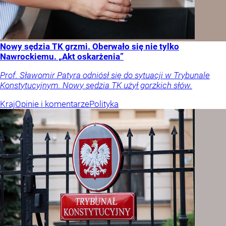
Nowy sędzia TK grzmi. Oberwało się nie tylko
Nawrockiemu. „Akt oskarżenia”
Prof. Sławomir Patyra odniósł się do sytuacji w Trybunale
Konstytucyjnym. Nowy sędzia TK użył gorzkich słów.
Kraj
Opinie i komentarze
Polityka