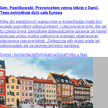
Gen. Pawlikowski: Przywiozłem cenną lekcję z Danii.
Tego potrzebuje dziś cała Europa
Kilka dni spędzonych wakacyjnie w Kopenhadze miało być
przede wszystkim odpoczynkiem. I rzeczywiście było. Ale jak
to często bywa, zawodowe doświadczenie sprawia, że nawet
podczas urlopu trudno całkowicie przestać obserwować
otaczającą rzeczywistość. Zwłaszcza gdy przez wiele lat
odpowiadało się za bezpieczeństwo państwa.
Opinie i komentarze
Polityka
Kraj
Świat
Tylko u Nas