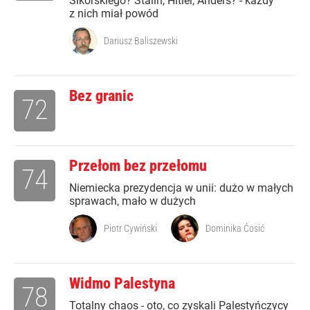
Sikorskiego? Stalin, Hitler, Anders? - każdy
z nich miał powód
Dariusz Baliszewski
Bez granic
72
Przełom bez przełomu
74
Niemiecka prezydencja w unii: dużo w małych
sprawach, mało w dużych
Piotr Cywiński
Dominika Ćosić
Widmo Palestyna
78
Totalny chaos - oto, co zyskali Palestyńczycy