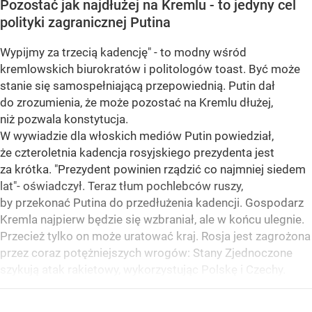
Pozostać jak najdłużej na Kremlu - to jedyny cel
polityki zagranicznej Putina
Wypijmy za trzecią kadencję" - to modny wśród
kremlowskich biurokratów i politologów toast. Być może
stanie się samospełniającą przepowiednią. Putin dał
do zrozumienia, że może pozostać na Kremlu dłużej,
niż pozwala konstytucja.
W wywiadzie dla włoskich mediów Putin powiedział,
że czteroletnia kadencja rosyjskiego prezydenta jest
za krótka. "Prezydent powinien rządzić co najmniej siedem
lat"- oświadczył. Teraz tłum pochlebców ruszy,
by przekonać Putina do przedłużenia kadencji. Gospodarz
Kremla najpierw będzie się wzbraniał, ale w końcu ulegnie.
Przecież tylko on może uratować kraj. Rosja jest zagrożona
przez coraz potężniejszych wrogów: Stany Zjednoczone
szykują atak rakietowy, wykorzystując Polskę i Czechy.