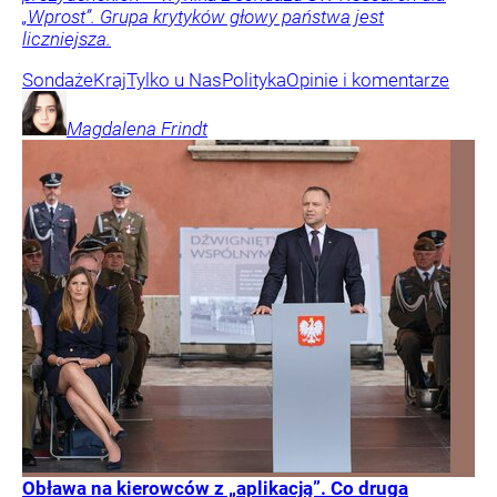
„Wprost”. Grupa krytyków głowy państwa jest
liczniejsza.
Sondaże
Kraj
Tylko u Nas
Polityka
Opinie i komentarze
Magdalena
Frindt
Obława na kierowców z „aplikacją”. Co druga