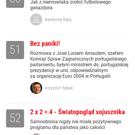
Jak z niemowlaka zrobić futbolowego
gwiazdora
Bartłomiej Rabij
Bez paniki!
51
Rozmowa z José Luisem Arnautem, szefem
Komisji Spraw Zagranicznych portugalskiego
parlamentu, byłym ministrem ds. portugalskiej
prezydencji w unii, odpowiedzialnym
za organizację Euro 2004 w Portugalii
Krzysztof Trębski
2 x 2 = 4 - Światopogląd sojusznika
52
Samoobrona nigdy nie miała pozytywnego
programu dla państwa jako całości