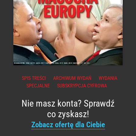
SPIS TREŚCI
ARCHIWUM WYDAŃ
WYDANIA
SPECJALNE
SUBSKRYPCJA CYFROWA
Nie masz konta? Sprawdź
co zyskasz!
Zobacz ofertę dla Ciebie