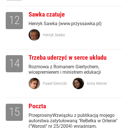
Sawka czatuje
12
Henryk Sawka (www.przyssawka.pl)
Henryk Sawka
Trzeba uderzyć w serce układu
14
Rozmowa z Romanem Giertychem,
wicepremierem i ministrem edukacji
Paweł Siennicki
Anita Werner
Poczta
15
PrzeprosinyWzwiązku z publikacją mojego
autorstwa zatytułowaną "ReBelka w Orlenie"
("Wprost" nr 25/2004) wyjaśniam,