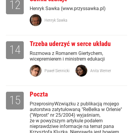
12
Henryk Sawka (www.przyssawka.pl)
Henryk Sawka
Trzeba uderzyć w serce układu
14
Rozmowa z Romanem Giertychem,
wicepremierem i ministrem edukacji
Paweł Siennicki
Anita Werner
Poczta
15
PrzeprosinyWzwiązku z publikacją mojego
autorstwa zatytułowaną "ReBelka w Orlenie"
("Wprost" nr 25/2004) wyjaśniam,
że w powyższym artykule podałem
nieprawdziwe informacje na temat pana
Krzysztofa Kluzka. Nieprawdą jest bowiem,...