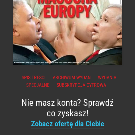
SPIS TREŚCI
ARCHIWUM WYDAŃ
WYDANIA
SPECJALNE
SUBSKRYPCJA CYFROWA
Nie masz konta? Sprawdź
co zyskasz!
Zobacz ofertę dla Ciebie