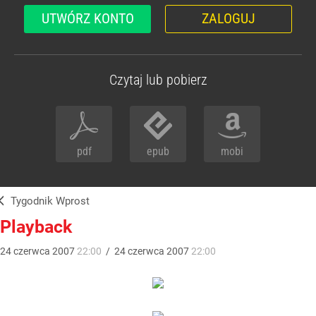
UTWÓRZ KONTO
ZALOGUJ
Czytaj lub pobierz
pdf
epub
mobi
Tygodnik Wprost
Playback
24
czerwca
2007
22:00
/
24
czerwca
2007
22:00