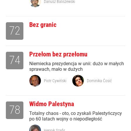
Dariusz Baliszewski
Bez granic
72
Przełom bez przełomu
74
Niemiecka prezydencja w unii: dużo w małych
sprawach, mało w dużych
Piotr Cywiński
Dominika Ćosić
Widmo Palestyna
78
Totalny chaos - oto, co zyskali Palestyńczycy
po 60 latach wojny o niepodległość
Henryk Szafir