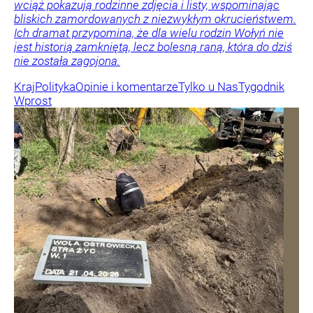
wciąż pokazują rodzinne zdjęcia i listy, wspominając
bliskich zamordowanych z niezwykłym okrucieństwem.
Ich dramat przypomina, że dla wielu rodzin Wołyń nie
jest historią zamkniętą, lecz bolesną raną, która do dziś
nie została zagojona.
Kraj
Polityka
Opinie i komentarze
Tylko u Nas
Tygodnik
Wprost