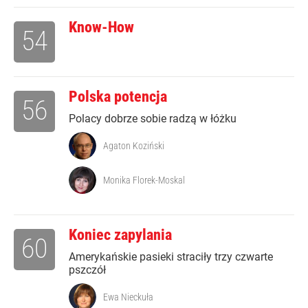
Know-How
54
Polska potencja
56
Polacy dobrze sobie radzą w łóżku
Agaton Koziński
Monika Florek-Moskal
Koniec zapylania
60
Amerykańskie pasieki straciły trzy czwarte
pszczół
Ewa Nieckuła