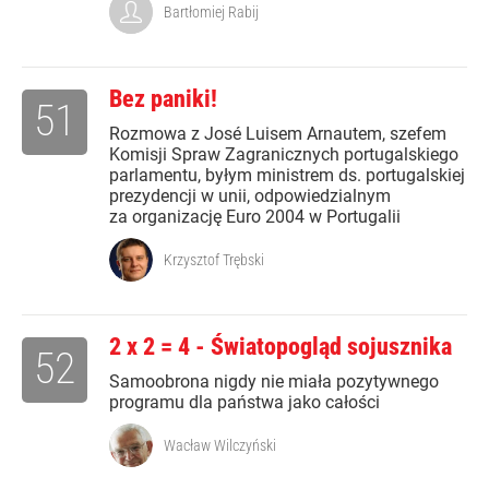
Bartłomiej Rabij
Bez paniki!
51
Rozmowa z José Luisem Arnautem, szefem
Komisji Spraw Zagranicznych portugalskiego
parlamentu, byłym ministrem ds. portugalskiej
prezydencji w unii, odpowiedzialnym
za organizację Euro 2004 w Portugalii
Krzysztof Trębski
2 x 2 = 4 - Światopogląd sojusznika
52
Samoobrona nigdy nie miała pozytywnego
programu dla państwa jako całości
Wacław Wilczyński