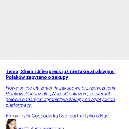
Temu, Shein i AliExpress już nie takie atrakcyjne.
Polaków zapytano o zakupy
Nowe unijne cła zmieniły zakupowe przyzwyczajenia
Polaków. Sondaż dla „Wprost” pokazuje, że niemal
połowa badanych ograniczyła zakupy na azjatyckich
platformach.
Firmy i rynki
Gospodarka
Twój portfel
Tylko u Nas
Beata Anna
Święcicka