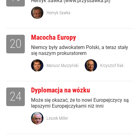
Henryk Sawka (www.przyssawka.pl)
Henryk Sawka
Macocha Europy
20
Niemcy były adwokatem Polski, a teraz stały
się naszym prokuratorem
Mariusz Muszyński
Krzysztof Rak
Dyplomacja na wózku
24
Może się okazać, że to nowi Europejczycy są
lepszymi Europejczykami niż inni
Leszek Miller