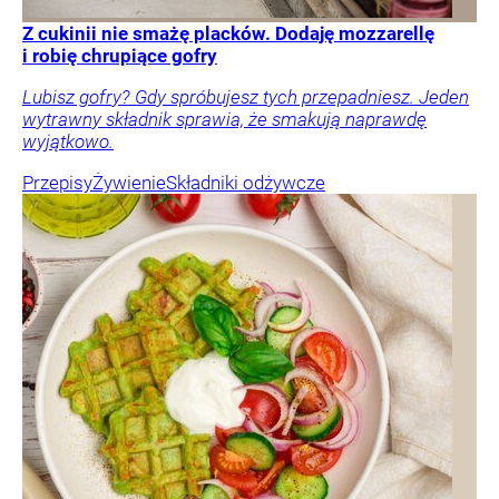
Z cukinii nie smażę placków. Dodaję mozzarellę
i robię chrupiące gofry
Lubisz gofry? Gdy spróbujesz tych przepadniesz. Jeden
wytrawny składnik sprawia, że smakują naprawdę
wyjątkowo.
Przepisy
Żywienie
Składniki odżywcze