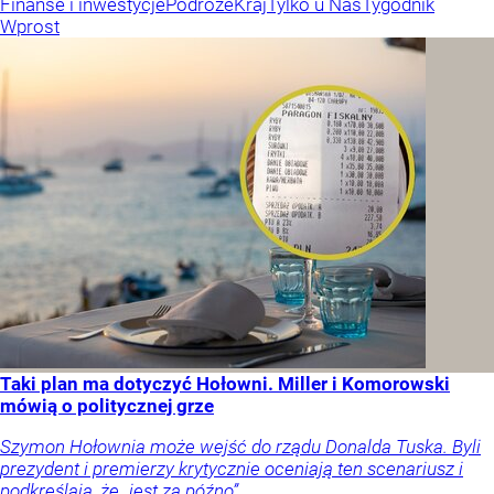
Finanse i inwestycje
Podróże
Kraj
Tylko u Nas
Tygodnik
Wprost
Taki plan ma dotyczyć Hołowni. Miller i Komorowski
mówią o politycznej grze
Szymon Hołownia może wejść do rządu Donalda Tuska. Byli
prezydent i premierzy krytycznie oceniają ten scenariusz i
podkreślają, że „jest za późno”.