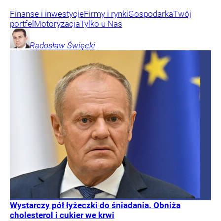
Finanse i inwestycje
Firmy i rynki
Gospodarka
Twój
portfel
Motoryzacja
Tylko u Nas
Radosław
Święcki
Wystarczy pół łyżeczki do śniadania. Obniża
cholesterol i cukier we krwi