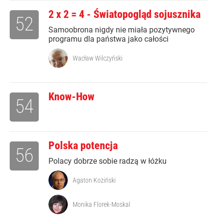
2 x 2 = 4 - Światopogląd sojusznika
52
Samoobrona nigdy nie miała pozytywnego
programu dla państwa jako całości
Wacław Wilczyński
Know-How
54
Polska potencja
56
Polacy dobrze sobie radzą w łóżku
Agaton Koziński
Monika Florek-Moskal