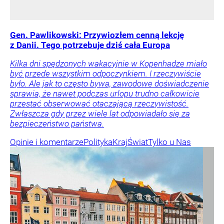
Gen. Pawlikowski: Przywiozłem cenną lekcję
z Danii. Tego potrzebuje dziś cała Europa
Kilka dni spędzonych wakacyjnie w Kopenhadze miało
być przede wszystkim odpoczynkiem. I rzeczywiście
było. Ale jak to często bywa, zawodowe doświadczenie
sprawia, że nawet podczas urlopu trudno całkowicie
przestać obserwować otaczającą rzeczywistość.
Zwłaszcza gdy przez wiele lat odpowiadało się za
bezpieczeństwo państwa.
Opinie i komentarze
Polityka
Kraj
Świat
Tylko u Nas