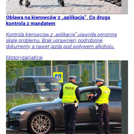
Obława na kierowców z „aplikacją”. Co druga
kontrola z mandatem
Kontrola kierowców z „aplikacją” ujawniła ogromną
skalę problemu. Brak uprawnień, podrobione
dokumenty, a nawet jazda pod wpływem alkoholu.
Motoryzacja
Kraj