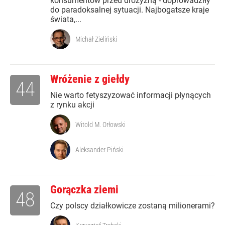
konsumentów przed drożyzną - doprowadziły
do paradoksalnej sytuacji. Najbogatsze kraje
świata,...
Michał Zieliński
Wróżenie z giełdy
44
Nie warto fetyszyzować informacji płynących
z rynku akcji
Witold M. Orłowski
Aleksander Piński
Gorączka ziemi
48
Czy polscy działkowicze zostaną milionerami?