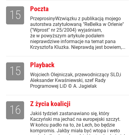
Poczta
15
PrzeprosinyWzwiązku z publikacją mojego
autorstwa zatytułowaną "ReBelka w Orlenie"
("Wprost" nr 25/2004) wyjaśniam,
że w powyższym artykule podałem
nieprawdziwe informacje na temat pana
Krzysztofa Kluzka. Nieprawdą jest bowiem,...
Playback
15
Wojciech Olejniczak, przewodniczący SLD,i
Aleksander Kwaśniewski, szef Rady
Programowej LiD © A. Jagielak
Z życia koalicji
16
Jakiś tydzień zastanawiano się, który
Kaczyński ma jechać na europejski szczyt.
W końcu padło na to, że Lech, bo będzie
kompromis. Jakby miała być wtopa i weto