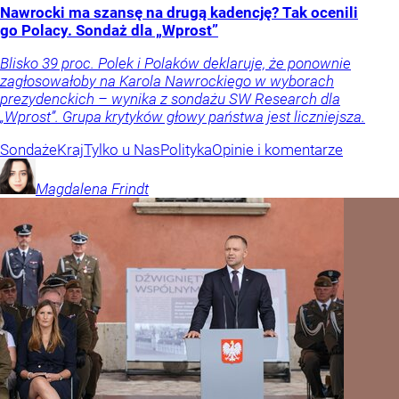
Nawrocki ma szansę na drugą kadencję? Tak ocenili
go Polacy. Sondaż dla „Wprost”
Blisko 39 proc. Polek i Polaków deklaruje, że ponownie
zagłosowałoby na Karola Nawrockiego w wyborach
prezydenckich – wynika z sondażu SW Research dla
„Wprost”. Grupa krytyków głowy państwa jest liczniejsza.
Sondaże
Kraj
Tylko u Nas
Polityka
Opinie i komentarze
Magdalena
Frindt