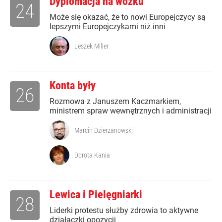
Dyplomacja na wózku
24
Może się okazać, że to nowi Europejczycy są
lepszymi Europejczykami niż inni
Leszek Miller
Konta były
26
Rozmowa z Januszem Kaczmarkiem,
ministrem spraw wewnętrznych i administracji
Marcin Dzierżanowski
Dorota Kania
Lewica i Pielęgniarki
28
Liderki protestu służby zdrowia to aktywne
działaczki opozycji