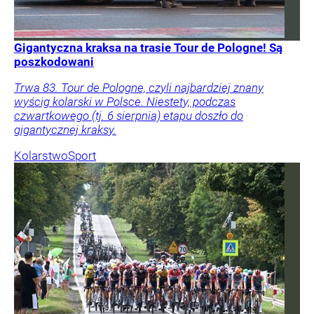
Gigantyczna kraksa na trasie Tour de Pologne! Są
poszkodowani
Trwa 83. Tour de Pologne, czyli najbardziej znany
wyścig kolarski w Polsce. Niestety, podczas
czwartkowego (tj. 6 sierpnia) etapu doszło do
gigantycznej kraksy.
Kolarstwo
Sport