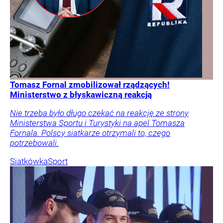
Tomasz Fornal zmobilizował rządzących!
Ministerstwo z błyskawiczną reakcją
Nie trzeba było długo czekać na reakcję ze strony
Ministerstwa Sportu i Turystyki na apel Tomasza
Fornala. Polscy siatkarze otrzymali to, czego
potrzebowali.
Siatkówka
Sport