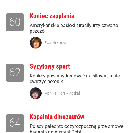
Koniec zapylania
60
Amerykańskie pasieki straciły trzy czwarte
pszczół
Ewa Nieckuła
Syzyfowy sport
62
Kobiety powinny trenować na siłowni, a nie
ćwiczyć aerobik
Monika Florek-Moskal
Kopalnia dinozaurów
64
Polscy paleontolodzyrozpoczną przełomowe
badania na pustyni Gobi