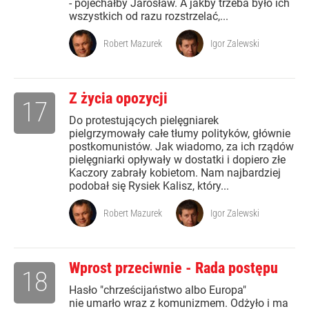
- pojechałby Jarosław. A jakby trzeba było ich
wszystkich od razu rozstrzelać,...
Robert Mazurek
Igor Zalewski
Z życia opozycji
17
Do protestujących pielęgniarek
pielgrzymowały całe tłumy polityków, głównie
postkomunistów. Jak wiadomo, za ich rządów
pielęgniarki opływały w dostatki i dopiero złe
Kaczory zabrały kobietom. Nam najbardziej
podobał się Rysiek Kalisz, który...
Robert Mazurek
Igor Zalewski
Wprost przeciwnie - Rada postępu
18
Hasło "chrześcijaństwo albo Europa"
nie umarło wraz z komunizmem. Odżyło i ma