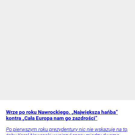
Wrze po roku Nawrockiego. „Największa hańba”
kontra „Cała Europa nam go zazdrości”
Po pierwszym roku prezydentury nic nie wskazuje na to,