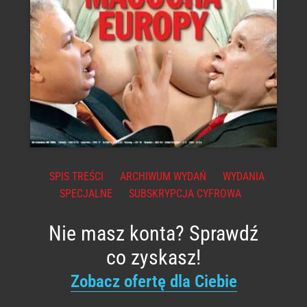
SPIS TREŚCI
ARCHIWUM WYDAŃ
WYDANIA
SPECJALNE
SUBSKRYPCJA CYFROWA
Nie masz konta? Sprawdź
co zyskasz!
Zobacz ofertę dla Ciebie