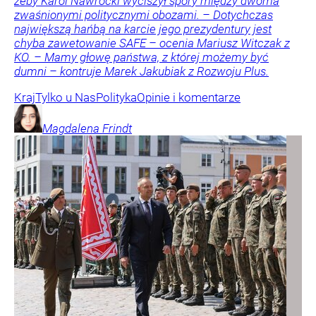
żeby Karol Nawrocki wyciszył spory między dwoma
zwaśnionymi politycznymi obozami. – Dotychczas
największą hańbą na karcie jego prezydentury jest
chyba zawetowanie SAFE – ocenia Mariusz Witczak z
KO. – Mamy głowę państwa, z której możemy być
dumni – kontruje Marek Jakubiak z Rozwoju Plus.
Kraj
Tylko u Nas
Polityka
Opinie i komentarze
Magdalena
Frindt