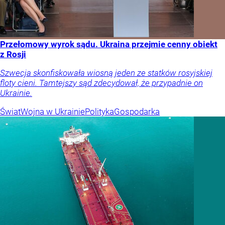
Przełomowy wyrok sądu. Ukraina przejmie cenny obiekt
z Rosji
Szwecja skonfiskowała wiosną jeden ze statków rosyjskiej
floty cieni. Tamtejszy sąd zdecydował, że przypadnie on
Ukrainie.
Świat
Wojna w Ukrainie
Polityka
Gospodarka